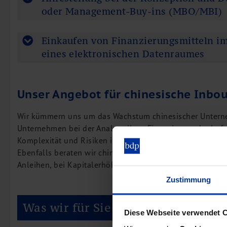
oder Management-Buy-ins (MBO/MBI)
Einkaufen von Finanzierungsmitteln 
eines elektronischen Datenraumes
Unser Angebot für chinesische Inbo
Wir kümmern uns um das Wachstum chinesischer Unterneh
Unternehmen bei der Analyse ihres Finanzierungsbedarfs 
Komplexität und Risiken ihres Finanzierungsprozesses au
Ebenfalls beraten wir chinesische Unternehmen bei der 
Anleihen, bei Kapitalerhöhungen, bei der Aufnahme von 
Zustimmung
Was wir für Sie tun!
Diese Webseite verwendet 