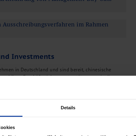
im Ausschreibungsverfahren im Rahmen
und Investments
men in Deutschland und sind bereit, chinesische
und ihrer Geschäftsziele zu unterstützen sowie die
fzudecken und so die besten Lösungen für sie zu finden.
Börsennotierung in Deutschland, bei der Ausgabe von
Risikokapital und einigem mehr.
Details
Cookies