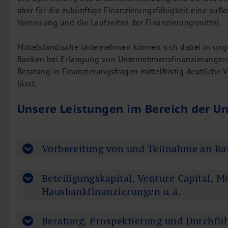
aber für die zukünftige Finanzierungsfähigkeit eine auße
M&A Deutschland/China
Verzinsung und die Laufzeiten der Finanzierungsmittel.
Unternehmensfinanzierung
Industrielle Dienstleistungen
Mittelständische Unternehmen können sich dabei in ungü
Inbound Investments
Banken bei Erlangung von Unternehmensfinanzierungen s
Beratung in Finanzierungsfragen mittelfristig deutliche V
Coaching
lässt.
Team
Unsere Leistungen im Bereich der 
Events
Karriere
Vorbereitung von und Teilnahme an B
Kontakt
Beteiligungskapital, Venture Capital, M
Hausbankfinanzierungen u.ä.
Beratung, Prospektierung und Durchfü