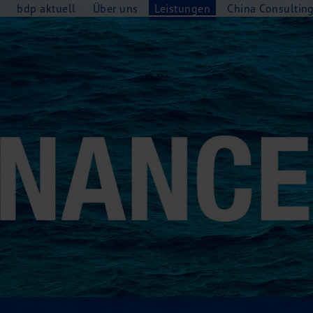
e
bdp aktuell
Über uns
Leistungen
China Consultin