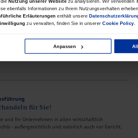
 die
Nutzung unserer Website
zu analysieren. Wir verwenden
se ebenfalls Informationen zu Ihrem Nutzungsverhalten erheben 
nzbuchhaltung
führliche Erläuterungen
enthält unsere
Datenschutzerklärun
 rechnen.
inwilligung
zu verwalten, finden Sie in unserer
Cookie Policy
.
im sich ständig wandelnden gesetzgeberischen Umfeld
 unserer Mandanten auf das legale Minimum.
Anpassen
Al
essführung
handeln für Sie!
ie und Ihr Unternehmen in allen wirtschaftlich
chts - außergerichtlich und natürlich auch vor Gericht.