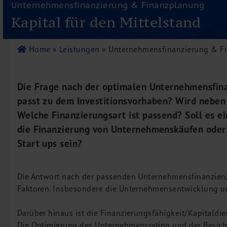
Unternehmensfinanzierung & Finanzplanung
Leistungen
Kapital für den Mittelstand
Steuerberatung
Rechtsberatung
Home
»
Leistungen
» Unternehmensfinanzierung & F
Wirtschaftsprüfung
Unternehmensfinanzierung
Restrukturierung
Die Frage nach der optimalen Unternehmensfinan
M&A + Unternehmensnachfolge
passt zu dem Investitionsvorhaben? Wird neben
Management Consulting
Welche Finanzierungsart ist passend? Soll es e
die Finanzierung von Unternehmenskäufen oder 
Internationalisierung
Start ups sein?
China Consulting
Unternehmensgründung
Die Antwort nach der passenden Unternehmensfinanzieru
Finanz- und Lohnbuchhaltung
Faktoren. Insbesondere die Unternehmensentwicklung un
Wirtschaftsprüfung
Steuerberatung
Darüber hinaus ist die Finanzierungsfähigkeit/Kapitaldi
Rechtsberatung
Die Optimierung des Unternehmensrating und der Besiche