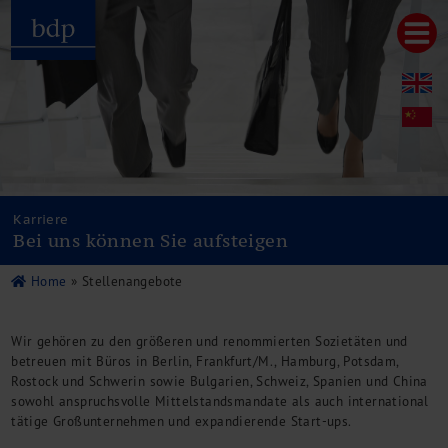
Hauptmenu
Home
bdp aktuell
Über uns
Unternehmenswerte
Referenzen
Karriere
Pressespiegel
Bei uns können Sie aufsteigen
Publikationen
Newsletter
Home
» Stellenangebote
Videos
Leistungen
Wir gehören zu den größeren und renommierten Sozietäten und
Steuerberatung
betreuen mit Büros in Berlin, Frankfurt/M., Hamburg, Potsdam,
Rechtsberatung
Rostock und Schwerin sowie Bulgarien, Schweiz, Spanien und China
Wirtschaftsprüfung
sowohl anspruchsvolle Mittelstandsmandate als auch international
Unternehmensfinanzierung
tätige Großunternehmen und expandierende Start-ups.
Restrukturierung