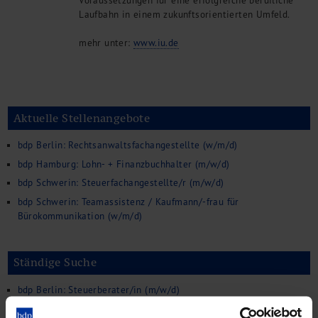
Voraussetzungen für eine erfolgreiche berufliche
Kontakt
Laufbahn in einem zukunftsorientierten Umfeld.
mehr unter:
www.iu.de
Aktuelle Stellenangebote
bdp Berlin: Rechtsanwaltsfachangestellte (w/m/d)
bdp Hamburg: Lohn- + Finanzbuchhalter (m/w/d)
bdp Schwerin: Steuerfachangestellte/r (m/w/d)
bdp Schwerin: Teamassistenz / Kaufmann/-frau für
Bürokommunikation (w/m/d)
Ständige Suche
bdp Berlin: Steuerberater/in (m/w/d)
bdp Berlin: Steuerfachangestellte*n (m/w/d) oder