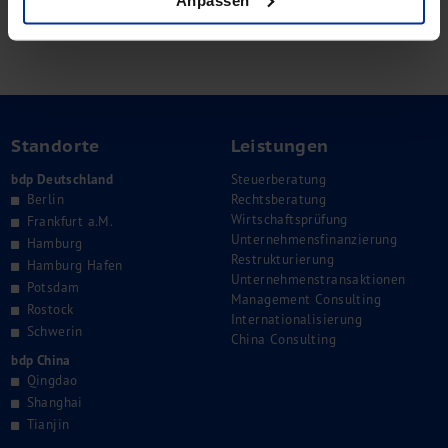
Foto © bikeriderlondon - Shutterstock
Standorte
Leistungen
bdp Deutschland
Steuerberatung
Berlin
Rechtsberatung
Wirtschaftsprüfung
Frankfurt a.M.
Unternehmensfinanzierung
Hamburg
Restrukturierung
Hamburg Hafen
Unternehmenstransaktionen
Potsdam
Management Consulting
Rostock
Internationalisierung
Schwerin
China Consulting
bdp China
Qingdao
Shanghai
Tianjin