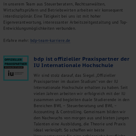
In unserem Team aus Steuerberatern, Rechtsanwälten,
M&A + Unternehmensnachfolge
Wirtschaftsprüfern und Betriebswirten arbeiten wir konsequent
Management Consulting
interdisziplinär. Eine Tätigkeit bei uns ist mit hoher
Internationalisierung
Eigenverantwortung, interessanter Arbeitszeitgestaltung und Top-
China Consulting
Entwicklungsmöglichkeiten verbunden.
Unternehmensgründung
Erfahre mehr:
bdp-team-karriere.de
Finanz- und Lohnbuchhaltung
Wirtschaftsprüfung
Steuerberatung
bdp ist offizieller Praxispartner der
IU Internationale Hochschule
Rechtsberatung
M&A Deutschland/China
Wir sind stolz darauf, das Siegel „Offizieller
Unternehmensfinanzierung
Praxispartner im dualen Studium“ von der IU
Industrielle Dienstleistungen
Internationale Hochschule erhalten zu haben. Seit
vielen Jahren arbeiten wir erfolgreich mit der IU
Inbound Investments
zusammen und begleiten duale Studierende in den
Coaching
Bereichen BWL – Steuerberatung und BWL –
Team
Accounting & Controlling. Gemeinsam bilden wir
den Nachwuchs von morgen aus und bieten jungen
Events
Talenten eine Ausbildung, die Theorie und Praxis
Karriere
ideal verknüpft. So schaffen wir beste