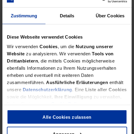
Steuerfachwirt*in (m/w/d)
bdp Berlin: Praktikanten / Studentische Mitarbeiter (m/w/d)
Zustimmung
Details
Über Cookies
bdp Potsdam: Steuerfachangestellte/n oder Steuerfachwirt/in
(m/w/d)
bdp Rostock: Steuerfachwirt / Steuerfachangestellte (m/w/d)
Diese Webseite verwendet Cookies
Wir verwenden
Cookies
, um die
Nutzung unserer
bdp Newsletter
Website
zu analysieren. Wir verwenden
Tools von
Drittanbietern
, die mittels Cookies möglicherweise
bdp aktuell erscheint auch als monatlicher E-Mail-Newsletter.
ebenfalls Informationen zu Ihrem Nutzungsverhalten
erheben und eventuell mit weiteren Daten
Newsletter bestellen
zusammenführen.
Ausführliche Erläuterungen
enthält
unsere
Datenschutzerklärung
. Eine
Liste aller Cookies
bdp China Newsletter
sowie die Möglichkeit,
Ihre Einwilligung
zu verwalten,
finden Sie in unserer
Cookie Policy
.
Bestellen Sie hier unseren E-Mail-Newsletter mit Schwerpunkt
China-Investitionen.
Alle Cookies zulassen
China Newsletter bestellen
Anpassen