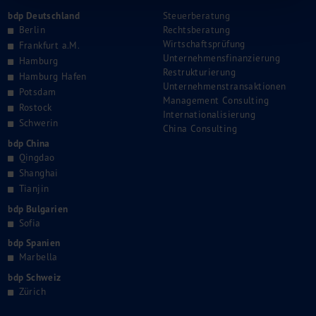
bdp Deutschland
Steuerberatung
Berlin
Rechtsberatung
Wirtschaftsprüfung
Frankfurt a.M.
Unternehmensfinanzierung
Hamburg
Restrukturierung
Hamburg Hafen
Unternehmenstransaktionen
Potsdam
Management Consulting
Rostock
Internationalisierung
Schwerin
China Consulting
bdp China
Qingdao
Shanghai
Tianjin
bdp Bulgarien
Sofia
bdp Spanien
Marbella
bdp Schweiz
Zürich