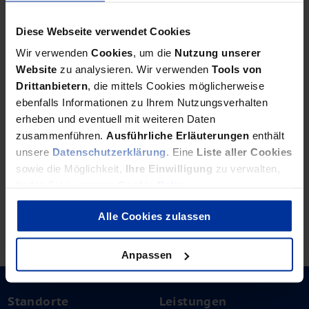
bdp Newsletter
Diese Webseite verwendet Cookies
bdp aktuell erscheint auch als monatlicher E-Mail-Newsletter.
Wir verwenden
Cookies
, um die
Nutzung unserer
Newsletter bestellen
Website
zu analysieren. Wir verwenden
Tools von
Drittanbietern
, die mittels Cookies möglicherweise
ebenfalls Informationen zu Ihrem Nutzungsverhalten
bdp China Newsletter
erheben und eventuell mit weiteren Daten
zusammenführen.
Ausführliche Erläuterungen
enthält
Bestellen Sie hier unseren E-Mail-Newsletter mit Schwerpunkt
China-Investitionen.
unsere
Datenschutzerklärung
. Eine
Liste aller Cookies
sowie die Möglichkeit,
Ihre Einwilligung
zu verwalten,
China Newsletter bestellen
finden Sie in unserer
Cookie Policy
.
Alle Cookies zulassen
Foto © Dave Z - Shutterstock
Anpassen
Standorte
Leistungen