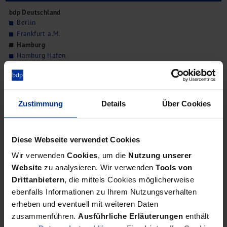
bdp Deutschland
Berlin
Frankfurt a.M.
Hamburg
Hamburg Hafen
Potsdam
Rostock
Schwerin
bdp China
Zustimmung
Details
Über Cookies
Qingdao
Shanghai
Tianjin
Diese Webseite verwendet Cookies
bdp Bulgarien
Wir verwenden
Cookies
, um die
Nutzung unserer
Sofia
Website
zu analysieren. Wir verwenden
Tools von
bdp Spanien
Drittanbietern
, die mittels Cookies möglicherweise
Marbella
ebenfalls Informationen zu Ihrem Nutzungsverhalten
bdp Schweiz
erheben und eventuell mit weiteren Daten
Zürich
zusammenführen.
Ausführliche Erläuterungen
enthält