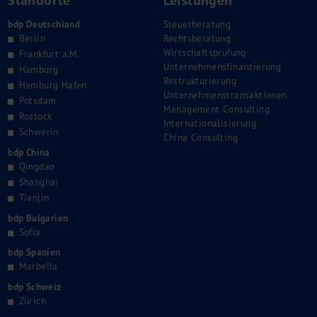
Standorte
Leistungen
bdp Deutschland
Steuerberatung
Berlin
Rechtsberatung
Wirtschaftsprüfung
Frankfurt a.M.
Unternehmensfinanzierung
Hamburg
Restrukturierung
Hamburg Hafen
Unternehmenstransaktionen
Potsdam
Management Consulting
Rostock
Internationalisierung
Schwerin
China Consulting
bdp China
Qingdao
Shanghai
Tianjin
bdp Bulgarien
Sofia
bdp Spanien
Marbella
bdp Schweiz
Zürich