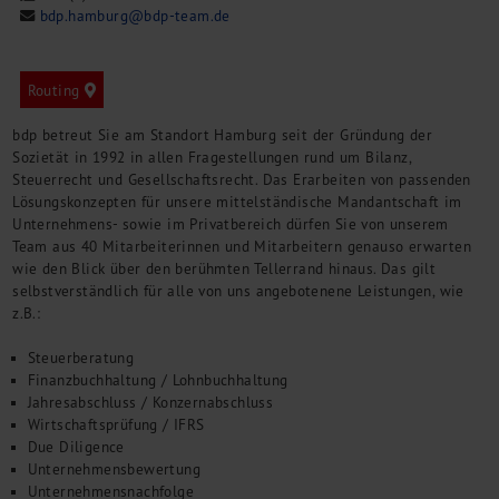
bdp.hamburg@bdp-team.de
M&A + Unternehmensnachfolge
Management Consulting
Internationalisierung
Routing
China Consulting
Unternehmensgründung
bdp betreut Sie am Standort Hamburg seit der Gründung der
Sozietät in 1992 in allen Fragestellungen rund um Bilanz,
Finanz- und Lohnbuchhaltung
Steuerrecht und Gesellschaftsrecht. Das Erarbeiten von passenden
Wirtschaftsprüfung
Lösungskonzepten für unsere mittelständische Mandantschaft im
Steuerberatung
Unternehmens- sowie im Privatbereich dürfen Sie von unserem
Rechtsberatung
Team aus 40 Mitarbeiterinnen und Mitarbeitern genauso erwarten
M&A Deutschland/China
wie den Blick über den berühmten Tellerrand hinaus. Das gilt
selbstverständlich für alle von uns angebotenene Leistungen, wie
Unternehmensfinanzierung
z.B.:
Industrielle Dienstleistungen
Inbound Investments
Steuerberatung
Coaching
Finanzbuchhaltung / Lohnbuchhaltung
Jahresabschluss / Konzernabschluss
Team
Wirtschaftsprüfung / IFRS
Events
Due Diligence
Unternehmensbewertung
Karriere
Unternehmensnachfolge