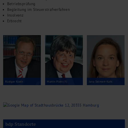
Kontakt
Betriebsprüfung
Begleitung im Steuerstrafverfahren
Insolvenz
Erbrecht
Rüdiger Kloth
Martin Plett (†)
Jana Selmert-Kahl
bdp Standorte