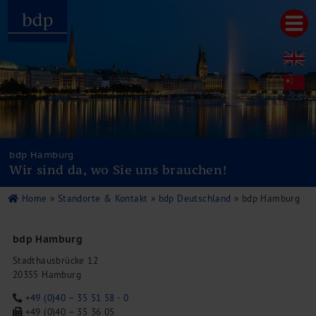
Hauptmenu
Home
bdp aktuell
Über uns
Unternehmenswerte
Referenzen
bdp Hamburg
Pressespiegel
Wir sind da, wo Sie uns brauchen!
Publikationen
Newsletter
Home
»
Standorte & Kontakt
»
bdp Deutschland
» bdp Hamburg
Videos
Leistungen
bdp Hamburg
Steuerberatung
Rechtsberatung
Stadthausbrücke 12
20355 Hamburg
Wirtschaftsprüfung
Unternehmensfinanzierung
+49 (0)40 – 35 51 58 - 0
Restrukturierung
+49 (0)40 – 35 36 05