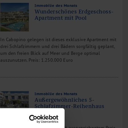
Immobilie des Monats
Wunderschönes Erdgeschoss-
Apartment mit Pool
In Cabopino gelegen ist dieses exklusive Apartment mit
drei Schlafzimmern und drei Bädern sorgfältig geplant,
um den freien Blick auf Meer und Berge optimal
auszunutzen. Preis: 1.250.000 Euro
Immobilie des Monats
Außergewöhnliches 5-
Schlafzimmer-Reihenhaus
Eine hochwertige Immobilie mit ausgezeichnetem Preis-