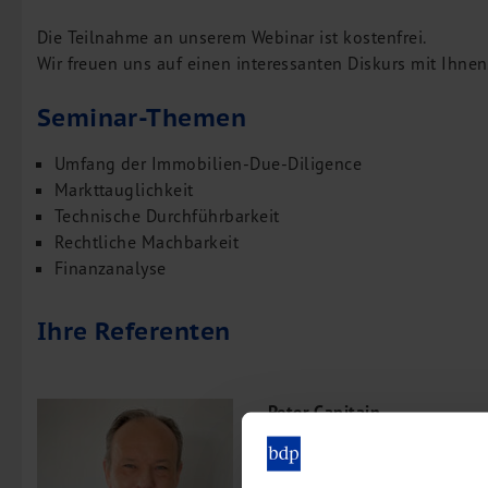
Die Teilnahme an unserem Webinar ist kostenfrei.
Wir freuen uns auf einen interessanten Diskurs mit Ihnen
Seminar-Themen
Umfang der Immobilien-Due-Diligence
Markttauglichkeit
Technische Durchführbarkeit
Rechtliche Machbarkeit
Finanzanalyse
Ihre Referenten
Peter Capitain
Abogado/Consultor, bdp Sp