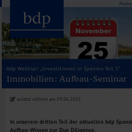
Navigation
Hom
Hauptmenu
Home
bdp aktuell
bdp Webinar: „Investitionen in Spanien Teil 3“
Über uns
Immobilien: Aufbau-Seminar
Unternehmenswerte
Referenzen
zuletzt editiert am 09.06.2021
Pressespiegel
Publikationen
Newsletter
In unserem dritten Teil der aktuellen bdp Span
Videos
Aufbau-Wissen zur Due Diligence.