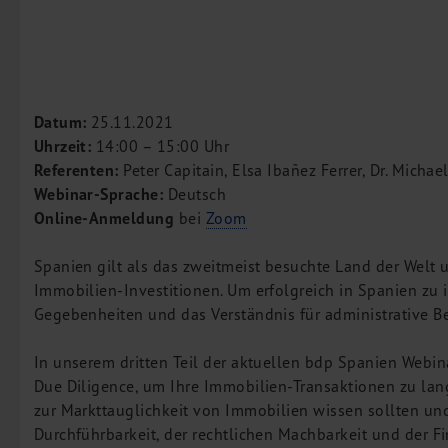
M&A Deutschland/China
Unternehmensfinanzierung
Industrielle Dienstleistungen
Inbound Investments
Datum:
25.11.2021
Coaching
Uhrzeit:
14:00 – 15:00 Uhr
Referenten:
Peter Capitain, Elsa Ibañez Ferrer, Dr. Micha
Team
Webinar-Sprache:
Deutsch
Events
Online-Anmeldung
bei
Zoom
Karriere
Spanien gilt als das zweitmeist besuchte Land der Welt 
Immobilien-Investitionen. Um erfolgreich in Spanien zu in
Kontakt
Gegebenheiten und das Verständnis für administrative B
In unserem dritten Teil der aktuellen bdp Spanien Webi
Due Diligence, um Ihre Immobilien-Transaktionen zu langf
zur Markttauglichkeit von Immobilien wissen sollten und
Durchführbarkeit, der rechtlichen Machbarkeit und der F