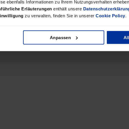
se ebenfalls Informationen zu Ihrem Nutzungsverhalten erheben 
führliche Erläuterungen
enthält unsere
Datenschutzerklärun
unsere deutschen Mandanten in China als auch für unsere
inwilligung
zu verwalten, finden Sie in unserer
Cookie Policy
.
Anpassen
Al