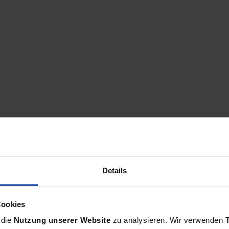
Details
sischer Seite beraten und betreuen wir pro Jahr über
Cookies
ündung, Finanz- und Lohnbuchhaltung, Finanzierung, und
 die
Nutzung unserer Website
zu analysieren. Wir verwenden
ranchen.