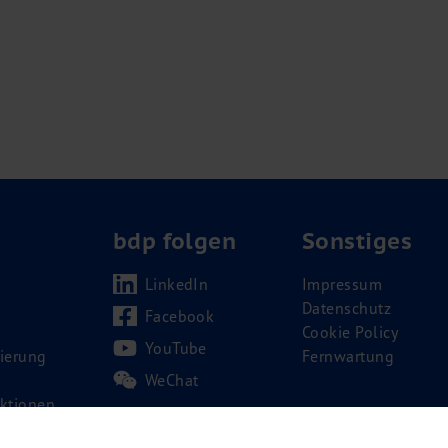
bdp folgen
Sonstiges
LinkedIn
Impressum
Datenschutz
Facebook
Cookie Policy
YouTube
ierung
Fernwartung
WeChat
ktionen
ting