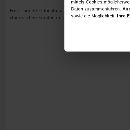
Inbound Investments
mittels Cookies möglicherwei
Daten zusammenführen.
Aus
Coaching
Professionelle Chinaberatung erbringen wir sowohl für 
sowie die Möglichkeit,
Ihre E
chinesischen Kunden in Deutschland.
Team
Events
Karriere
Kontakt