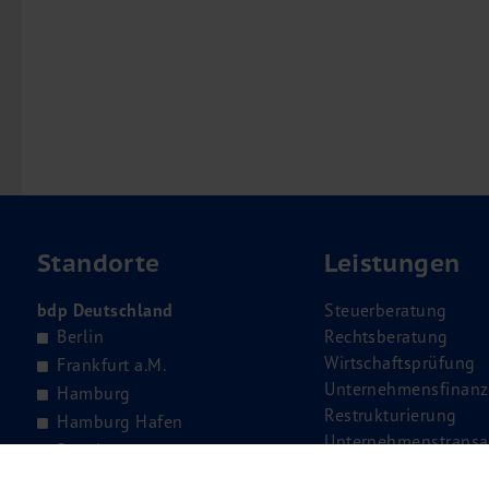
Standorte
Leistungen
bdp Deutschland
Steuerberatung
Berlin
Rechtsberatung
Wirtschaftsprüfung
Frankfurt a.M.
Unternehmensfinanz
Hamburg
Restrukturierung
Hamburg Hafen
Unternehmenstransa
Potsdam
Management Consul
Rostock