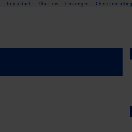
e
bdp aktuell
Über uns
Leistungen
China Consultin