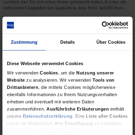
zu leben, den Sie sich schon immer gewünscht haben, in einer der
exklusivsten Gegenden von Guadalmina Alta. Preis 560.000 Euro
Immobilie des Monats
Zustimmung
Details
Über Cookies
Villa Buenavista in Mijas
Diese Webseite verwendet Cookies
Diese Villa ist die perfekte Mischung aus modernen
Wir verwenden
Cookies
, um die
Nutzung unserer
Annehmlichkeiten und natürlicher Schönheit und bietet ein
Höchstmaß an Komfort und Stil. Preis: 1.300.000 Euro
Website
zu analysieren. Wir verwenden
Tools von
Drittanbietern
, die mittels Cookies möglicherweise
ebenfalls Informationen zu Ihrem Nutzungsverhalten
erheben und eventuell mit weiteren Daten
zusammenführen.
Ausführliche Erläuterungen
enthält
Immobilie des Monats
Spektakuläre neue Luxusvilla
unsere
Datenschutzerklärung
. Eine
Liste aller Cookies
sowie die Möglichkeit,
Ihre Einwilligung
zu verwalten,
finden Sie in unserer
Cookie Policy
.