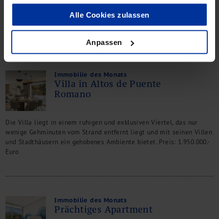
Die Villa mit drei Schlafzimmern und einer fantastischen Aussicht
Alle Cookies zulassen
hat eine bebaute Fläche von 289 qm und liegt in der Nähe des
Guadalmina Golfplatzes. Preis: 1.380.000 Euro.
Anpassen
Immobilie des Monats
Villa in Altos de Puente
Romano
Die Villa liegt in einem ruhigen und exklusiven Viertel, das nur
wenige Gehminuten vom Strand entfernt liegt und mit seinen Villen
und Stadthäusern ein gehobenes Ambiente bietet. Preis: 1.950.000.-
Euro
Immobilie des Monats
Prächtiges Apartment