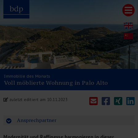
Hauptmenu
Home
bdp aktuell
Über uns
Unternehmenswerte
Referenzen
Pressespiegel
Publikationen
Immobilie des Monats
Voll möblierte Wohnung in Palo Alto
Newsletter
Videos
Leistungen
zuletzt editiert am 10.11.2023
Steuerberatung
Rechtsberatung
Ansprechpartner
Wirtschaftsprüfung
Unternehmensfinanzierung
Restrukturierung
Modernität und Raffinesse harmonieren in dieser