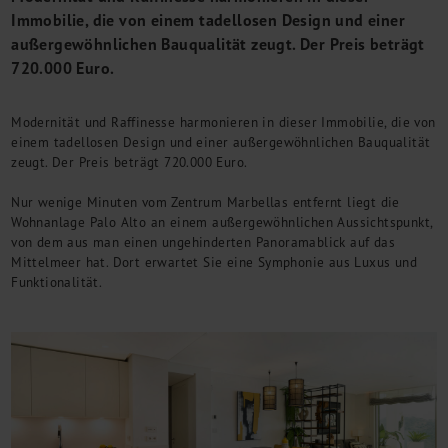
M&A + Unternehmensnachfolge
Immobilie, die von einem tadellosen Design und einer
Management Consulting
außergewöhnlichen Bauqualität zeugt. Der Preis beträgt
Internationalisierung
720.000 Euro.
China Consulting
Unternehmensgründung
Modernität und Raffinesse harmonieren in dieser Immobilie, die von
Finanz- und Lohnbuchhaltung
einem tadellosen Design und einer außergewöhnlichen Bauqualität
zeugt. Der Preis beträgt 720.000 Euro.
Wirtschaftsprüfung
Steuerberatung
Nur wenige Minuten vom Zentrum Marbellas entfernt liegt die
Rechtsberatung
Wohnanlage Palo Alto an einem außergewöhnlichen Aussichtspunkt,
M&A Deutschland/China
von dem aus man einen ungehinderten Panoramablick auf das
Unternehmensfinanzierung
Mittelmeer hat. Dort erwartet Sie eine Symphonie aus Luxus und
Funktionalität.
Industrielle Dienstleistungen
Inbound Investments
Coaching
Team
Events
Karriere