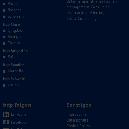
Unternehmenstransaktionen
Potsdam
Management Consulting
Rostock
Internationalisierung
Schwerin
China Consulting
bdp China
Qingdao
Shanghai
Tianjin
bdp Bulgarien
Sofia
bdp Spanien
Marbella
bdp Schweiz
Zürich
bdp folgen
Sonstiges
LinkedIn
Impressum
Datenschutz
Facebook
Cookie Policy