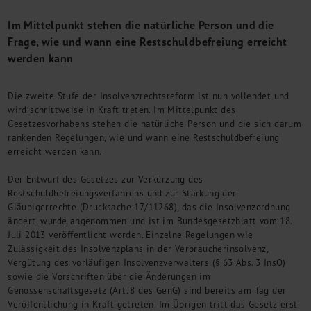
M&A + Unternehmensnachfolge
Im Mittelpunkt stehen die natürliche Person und die
Management Consulting
Frage, wie und wann eine Restschuldbefreiung erreicht
Internationalisierung
werden kann
China Consulting
Unternehmensgründung
Die zweite Stufe der Insolvenzrechtsreform ist nun vollendet und
Finanz- und Lohnbuchhaltung
wird schrittweise in Kraft treten. Im Mittelpunkt des
Wirtschaftsprüfung
Gesetzesvorhabens stehen die natürliche Person und die sich darum
Steuerberatung
rankenden Regelungen, wie und wann eine Restschuldbefreiung
Rechtsberatung
erreicht werden kann.
M&A Deutschland/China
Der Entwurf des Gesetzes zur Verkürzung des
Unternehmensfinanzierung
Restschuldbefreiungsverfahrens und zur Stärkung der
Industrielle Dienstleistungen
Gläubigerrechte (Drucksache 17/11268), das die Insolvenzordnung
Inbound Investments
ändert, wurde angenommen und ist im Bundesgesetzblatt vom 18.
Coaching
Juli 2013 veröffentlicht worden. Einzelne Regelungen wie
Zulässigkeit des Insolvenzplans in der Verbraucherinsolvenz,
Team
Vergütung des vorläufigen Insolvenzverwalters (§ 63 Abs. 3 InsO)
Events
sowie die Vorschriften über die Änderungen im
Genossenschaftsgesetz (Art. 8 des GenG) sind bereits am Tag der
Karriere
Veröffentlichung in Kraft getreten. Im Übrigen tritt das Gesetz erst