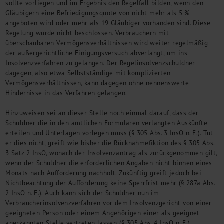
sollte vorliegen und im Ergebnis den Regelfall bilden, wenn den
Gläubigern eine Befriedigungsquote von nicht mehr als 5 %
angeboten wird oder mehr als 19 Gläubiger vorhanden sind. Diese
Regelung wurde nicht beschlossen. Verbrauchern mit
überschaubaren Vermögensverhältnissen wird weiter regelmäßig
der außergerichtliche Einigungsversuch abverlangt, um ins
Insolvenzverfahren zu gelangen. Der Regelinsolvenzschuldner
dagegen, also etwa Selbstständige mit komplizierten
Vermögensverhältnissen, kann dagegen ohne nennenswerte
Hindernisse in das Verfahren gelangen.
Hinzuweisen sei an dieser Stelle noch einmal darauf, dass der
Schuldner die in den amtlichen Formularen verlangten Auskünfte
erteilen und Unterlagen vorlegen muss (§ 305 Abs. 3 InsO n. F.). Tut
er dies nicht, greift wie bisher die Rücknahmefiktion des § 305 Abs.
3 Satz 2 InsO, wonach der Insolvenzantrag als zurückgenommen gilt,
wenn der Schuldner die erforderlichen Angaben nicht binnen eines
Monats nach Aufforderung nachholt. Zukünftig greift jedoch bei
Nichtbeachtung der Aufforderung keine Sperrfrist mehr (§ 287a Abs.
2 InsO n. F.). Auch kann sich der Schuldner nun im
Verbraucherinsolvenzverfahren vor dem Insolvenzgericht von einer
geeigneten Person oder einem Angehörigen einer als geeignet
anerkannten Stelle vertreten lassen (§ 305 Abs. 4 InsO n. F.).