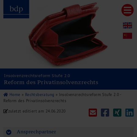
Hauptmenu
Home
bdp aktuell
Über uns
Unternehmenswerte
Referenzen
Pressespiegel
Publikationen
Insolvenzrechtsreform Stufe 2.0
Reform des Privatinsolvenzrechts
Newsletter
Videos
Home
»
Rechtsberatung
»
Insolvenzrechtsreform Stufe 2.0 -
Leistungen
Reform des Privatinsolvenzrechts
Steuerberatung
zuletzt editiert am
24.06.2020
Rechtsberatung
Wirtschaftsprüfung
Unternehmensfinanzierung
Ansprechpartner
Restrukturierung