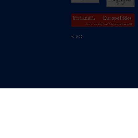
© bdp