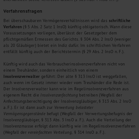
Verfahrensfragen
schriftliche
Bei überschaubaren Vermögensverhältnissen wird das
Verfahren
(§ 5 Abs. 2 Satz 1 InsO) künftig obligatorisch. Wann diese
Voraussetzungen vorliegen, überlässt der Gesetzgeber dem
pflichtgemäßen Ermessen des Gerichts. § 304 Abs. 2 InsO (weniger
als 20 Gläubiger) bietet ein Indiz dafür. Im schriftlichen Verfahren
entfällt künftig auch der Berichtstermin (§ 29 Abs. 2 InsO n. F.).
Künftig wird auch das Verbraucherinsolvenzverfahren nicht von
einem Treuhänder, sondern einheitlich von einem
Insolvenzverwalter
geführt: Der alte § 313 InsO ist weggefallen,
auch wenn im Gesetz immer wieder vom Treuhänder die Rede ist.
Der Insolvenzverwalter kann wie im Regelinsolvenzverfahren aus
eigenem Recht die
Insolvenzanfechtung
betreiben (Wegfall der
Anfechtungsberechtigung der Insolvenzgläubiger, § 313 Abs. 2 InsO
a. F.). Er ist dann auch zur
Verwertung belasteter
Vermögensgegenstände
befugt (Wegfall der Verwertungsbefugnis der
Insolvenzgläubiger, § 313 Abs. 3 InsO a. F.). Auch die Verteilung der
Insolvenzmasse erfolgt dann künftig wie im Regelinsolvenzverfahren
(Wegfall der
vereinfachten Verteilung,
§ 314 InsO a. F.).