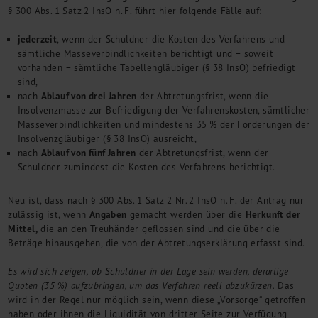
§ 300 Abs. 1 Satz 2 InsO n. F. führt hier folgende Fälle auf:
jederzeit
, wenn der Schuldner die Kosten des Verfahrens und
sämtliche Masseverbindlichkeiten berichtigt und – soweit
vorhanden – sämtliche Tabellengläubiger (§ 38 InsO) befriedigt
sind,
Ablauf von drei Jahren
nach
der Abtretungsfrist, wenn die
Insolvenzmasse zur Befriedigung der Verfahrenskosten, sämtlicher
Masseverbindlichkeiten und mindestens 35 % der Forderungen der
Insolvenzgläubiger (§ 38 InsO) ausreicht,
Ablauf von fünf Jahren
nach
der Abtretungsfrist, wenn der
Schuldner zumindest die Kosten des Verfahrens berichtigt.
Neu ist, dass nach § 300 Abs. 1 Satz 2 Nr. 2 InsO n. F. der Antrag nur
Angaben
Herkunft der
zulässig ist, wenn
gemacht werden über die
Mittel,
die an den Treuhänder geflossen sind und die über die
Beträge hinausgehen, die von der Abtretungserklärung erfasst sind.
Es wird sich zeigen, ob Schuldner in der Lage sein werden, derartige
Quoten (35 %) aufzubringen, um das Verfahren reell abzukürzen.
Das
wird in der Regel nur möglich sein, wenn diese „Vorsorge“ getroffen
haben oder ihnen die Liquidität von dritter Seite zur Verfügung