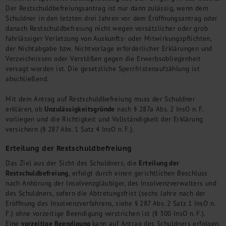
Der Restschuldbefreiungsantrag ist nur dann zulässig, wenn dem
Schuldner in den letzten drei Jahren vor dem Eröffnungsantrag oder
danach Restschuldbefreiung nicht wegen vorsätzlicher oder grob
fahrlässiger Verletzung von Auskunfts- oder Mitwirkungspflichten,
der Nichtabgabe bzw. Nichtvorlage erforderlicher Erklärungen und
Verzeichnissen oder Verstößen gegen die Erwerbsobliegenheit
versagt worden ist. Die gesetzliche Sperrfristenaufzählung ist
abschließend.
Mit dem Antrag auf Restschuldbefreiung muss der Schuldner
Unzulässigkeitsgründe
erklären, ob
nach § 287a Abs. 2 InsO n. F.
vorliegen und die Richtigkeit und Vollständigkeit der Erklärung
versichern (§ 287 Abs. 1 Satz 4 InsO n. F.).
Erteilung der Restschuldbefreiung
Erteilung der
Das Ziel aus der Sicht des Schuldners, die
Restschuldbefreiung
, erfolgt durch einen gerichtlichen Beschluss
nach Anhörung der Insolvenzgläubiger, des Insolvenzverwalters und
des Schuldners, sofern die Abtretungsfrist (sechs Jahre nach der
Eröffnung des Insolvenzverfahrens, siehe § 287 Abs. 2 Satz 1 InsO n.
F.) ohne vorzeitige Beendigung verstrichen ist (§ 300 InsO n. F.).
vorzeitige Beendigung
Eine
kann auf Antrag des Schuldners erfolgen.