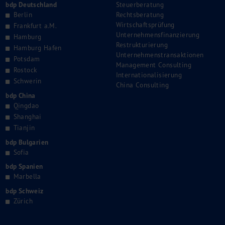
bdp Deutschland
Steuerberatung
Berlin
Rechtsberatung
Wirtschaftsprüfung
Frankfurt a.M.
Unternehmensfinanzierung
Hamburg
Restrukturierung
Hamburg Hafen
Unternehmenstransaktionen
Potsdam
Management Consulting
Rostock
Internationalisierung
Schwerin
China Consulting
bdp China
Qingdao
Shanghai
Tianjin
bdp Bulgarien
Sofia
bdp Spanien
Marbella
bdp Schweiz
Zürich