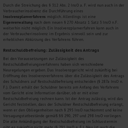
Durch die Streichung des § 312 Abs. 2 InsO a. F. wird nun auch in der
Verbraucherinsolvenz die Durchführung eines
Insolvenzplanverfahrens
möglich. Allerdings ist eine
Eigenverwaltung
nach dem neuen § 270 Absatz 1 Satz 3 InsO n.F.
weiterhin nicht möglich. Ein Insolvenzplanverfahren kann auch in
der Verbraucherinsolvenz im Ergebnis sinnvoll sein und zur
erheblichen Abkürzung des Verfahrens führen.
Restschuldbefreiung: Zulässigkeit des Antrags
Bei den Voraussetzungen zur Zulässigkeit des
Restschuldbefreiungsverfahrens haben sich verschiedene
Neuregelungen ergeben. Das Insolvenzgericht wird zukünftig bei
Eröffnung des Insolvenzverfahrens über die Zulässigkeit des Antrags
des Schuldners auf Restschuldbefreiung entscheiden (§ 287a InsO n.
F.). Damit erhält der Schuldner bereits am Anfang des Verfahrens
vom Gericht eine Information darüber, ob er mit einer
Restschuldbefreiung rechnen kann. Ist der Antrag zulässig, wird das
Gericht feststellen, dass der Schuldner Restschuldbefreiung erlangt,
wenn er den Obliegenheiten nach § 295 InsO nachkommt und keine
Versagungstatbestände gemäß §§ 290, 297 und 298 InsO vorliegen.
Die alte Ankündigung der Restschuldbefreiung im Schlusstermin
gibt es zukünftig nicht mehr (§ 291 InsO a. F.). Neu ist auch die