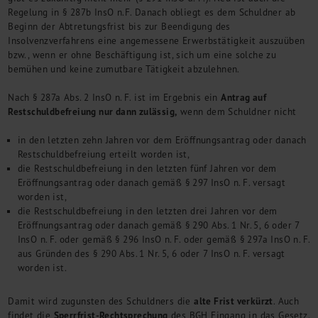
Regelung in § 287b InsO n.F. Danach obliegt es dem Schuldner ab
Beginn der Abtretungsfrist bis zur Beendigung des
Insolvenzverfahrens eine angemessene Erwerbstätigkeit auszuüben
bzw., wenn er ohne Beschäftigung ist, sich um eine solche zu
bemühen und keine zumutbare Tätigkeit abzulehnen.
Antrag auf
Nach § 287a Abs. 2 InsO n. F. ist im Ergebnis ein
Restschuldbefreiung nur dann zulässig,
wenn dem Schuldner nicht
in den letzten zehn Jahren vor dem Eröffnungsantrag oder danach
Restschuldbefreiung erteilt worden ist,
die Restschuldbefreiung in den letzten fünf Jahren vor dem
Eröffnungsantrag oder danach gemäß § 297 InsO n. F. versagt
worden ist,
die Restschuldbefreiung in den letzten drei Jahren vor dem
Eröffnungsantrag oder danach gemäß § 290 Abs. 1 Nr. 5, 6 oder 7
InsO n. F. oder gemäß § 296 InsO n. F. oder gemäß § 297a InsO n. F.
aus Gründen des § 290 Abs. 1 Nr. 5, 6 oder 7 InsO n. F. versagt
worden ist.
alte Frist verkürzt
Damit wird zugunsten des Schuldners die
. Auch
Sperrfrist-Rechtsprechung
findet die
des BGH Eingang in das Gesetz.