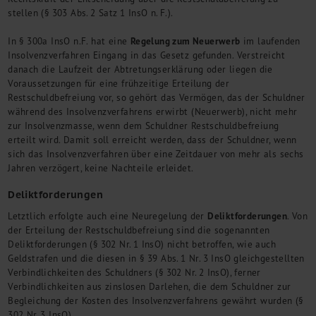
stellen (§ 303 Abs. 2 Satz 1 InsO n. F.).
Regelung zum Neuerwerb
In § 300a InsO n.F. hat eine
im laufenden
Insolvenzverfahren Eingang in das Gesetz gefunden. Verstreicht
danach die Laufzeit der Abtretungserklärung oder liegen die
Voraussetzungen für eine frühzeitige Erteilung der
Restschuldbefreiung vor, so gehört das Vermögen, das der Schuldner
während des Insolvenzverfahrens erwirbt (Neuerwerb), nicht mehr
zur Insolvenzmasse, wenn dem Schuldner Restschuldbefreiung
erteilt wird. Damit soll erreicht werden, dass der Schuldner, wenn
sich das Insolvenzverfahren über eine Zeitdauer von mehr als sechs
Jahren verzögert, keine Nachteile erleidet.
Deliktforderungen
Deliktforderungen
Letztlich erfolgte auch eine Neuregelung der
. Von
der Erteilung der Restschuldbefreiung sind die sogenannten
Deliktforderungen (§ 302 Nr. 1 InsO) nicht betroffen, wie auch
Geldstrafen und die diesen in § 39 Abs. 1 Nr. 3 InsO gleichgestellten
Verbindlichkeiten des Schuldners (§ 302 Nr. 2 InsO), ferner
Verbindlichkeiten aus zinslosen Darlehen, die dem Schuldner zur
Begleichung der Kosten des Insolvenzverfahrens gewährt wurden (§
302 Nr. 3 InsO).