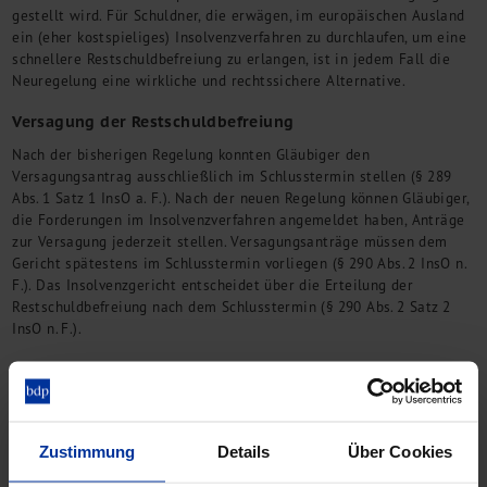
gestellt wird. Für Schuldner, die erwägen, im europäischen Ausland
ein (eher kostspieliges) Insolvenzverfahren zu durchlaufen, um eine
schnellere Restschuldbefreiung zu erlangen, ist in jedem Fall die
Neuregelung eine wirkliche und rechtssichere Alternative.
Versagung der Restschuldbefreiung
Nach der bisherigen Regelung konnten Gläubiger den
Versagungsantrag ausschließlich im Schlusstermin stellen (§ 289
Abs. 1 Satz 1 InsO a. F.). Nach der neuen Regelung können Gläubiger,
die Forderungen im Insolvenzverfahren angemeldet haben, Anträge
zur Versagung jederzeit stellen. Versagungsanträge müssen dem
Gericht spätestens im Schlusstermin vorliegen (§ 290 Abs. 2 InsO n.
F.). Das Insolvenzgericht entscheidet über die Erteilung der
Restschuldbefreiung nach dem Schlusstermin (§ 290 Abs. 2 Satz 2
InsO n. F.).
Versagungsgründe
§ 290 Abs. 1 InsO n. F. regelt folgende
:
Verurteilung zu einer Straftat
nach den §§ 283–283c StGB mit
Geldstrafe von mehr als 90 Tagessätzen oder zu einer
Zustimmung
Details
Über Cookies
Freiheitsstrafe von mehr als drei Monaten innerhalb der letzten
fünf Jahre vor dem Antrag auf Verfahrenseröffnung,