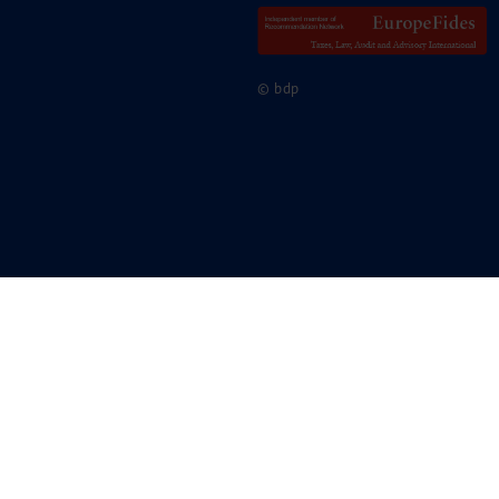
© bdp