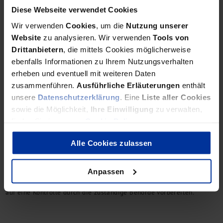
Verpflichtende ToDos
Diese Webseite verwendet Cookies
Wir verwenden
Cookies
, um die
Nutzung unserer
Website
zu analysieren. Wir verwenden
Tools von
Um gegen Geldwäsche und Terrorismusfinanzierung effektiv
Drittanbietern
, die mittels Cookies möglicherweise
vorzugehen, verpflichtet der Gesetzgeber verschiedene
ebenfalls Informationen zu Ihrem Nutzungsverhalten
Berufsgruppen zu gewissen Verhaltenspflichten. Wir erläutern hier,
erheben und eventuell mit weiteren Daten
welche das sind.
zusammenführen.
Ausführliche Erläuterungen
enthält
unsere
Datenschutzerklärung
. Eine
Liste aller Cookies
sowie die Möglichkeit,
Ihre Einwilligung
zu verwalten,
finden Sie in unserer
Cookie Policy
.
Geldwäschegesetz - Teil 3
Was tun, wenn der Prüfer
kommt?
Alle Cookies zulassen
Anpassen
Wir informieren Sie im letzten Teil unserer Artikelreihe über
entsprechende Handlungsmöglichkeiten und wie Sie sich optimal
auf eine Kontrolle durch die zuständige Behörde vorbereiten.