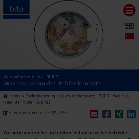
Hauptmenu
Home
bdp aktuell
Über uns
Unternehmenswerte
Referenzen
Pressespiegel
Publikationen
Geldwäschegesetz - Teil 3
Was tun, wenn der Prüfer kommt?
Newsletter
Videos
Home
»
Rechtsberatung
»
Geldwäschegesetz - Teil 3 - Was tun,
Leistungen
wenn der Prüfer kommt?
Steuerberatung
zuletzt editiert am
05.02.2025
Rechtsberatung
Wirtschaftsprüfung
Unternehmensfinanzierung
Wir informieren Sie im letzten Teil unserer Artikelreihe
Restrukturierung