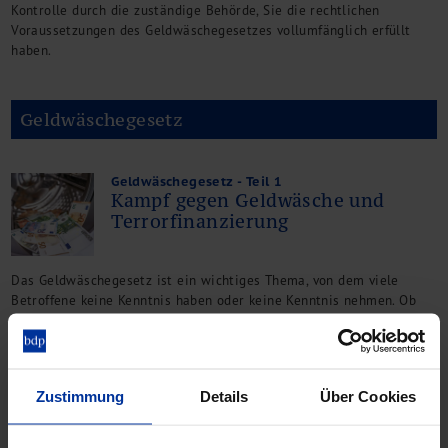
Kontrolle durch die zuständige Behörde, Sie die rechtlichen
Voraussetzungen des Geldwäschegesetzes vollumfänglich erfüllt
haben.
Geldwäschegesetz
Geldwäschegesetz - Teil 1
Kampf gegen Geldwäsche und
Terrorfinanzierung
Das Geldwäschegesetz ist ein wichtiges Thema, von dem viele
Betroffene keine Kenntnis haben oder keine Kenntnis nehmen. Ob
das auch für Sie zutrifft, erläutern wir in unserer mehrteiligen
Artikelreihe.
Zustimmung
Details
Über Cookies
Geldwäschegesetz - Teil 2