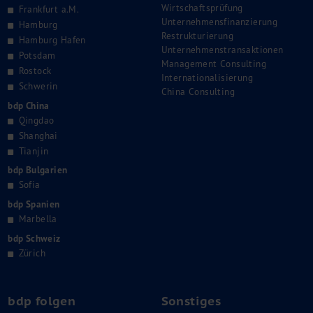
Wirtschaftsprüfung
Frankfurt a.M.
Unternehmensfinanzierung
Hamburg
Restrukturierung
Hamburg Hafen
Unternehmenstransaktionen
Potsdam
Management Consulting
Rostock
Internationalisierung
Schwerin
China Consulting
bdp China
Qingdao
Shanghai
Tianjin
bdp Bulgarien
Sofia
bdp Spanien
Marbella
bdp Schweiz
Zürich
bdp folgen
Sonstiges