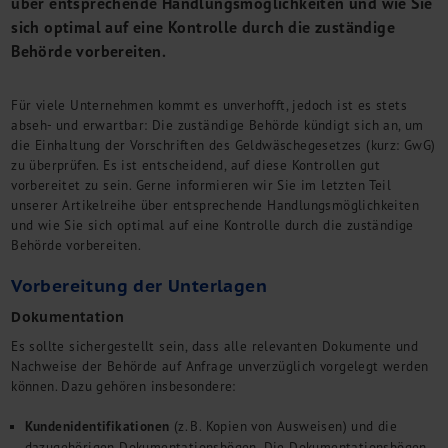
über entsprechende Handlungsmöglichkeiten und wie Sie
M&A + Unternehmensnachfolge
sich optimal auf eine Kontrolle durch die zuständige
Management Consulting
Behörde vorbereiten.
Internationalisierung
China Consulting
Für viele Unternehmen kommt es unverhofft, jedoch ist es stets
Unternehmensgründung
abseh- und erwartbar: Die zuständige Behörde kündigt sich an, um
Finanz- und Lohnbuchhaltung
die Einhaltung der Vorschriften des Geldwäschegesetzes (kurz: GwG)
zu überprüfen. Es ist entscheidend, auf diese Kontrollen gut
Wirtschaftsprüfung
vorbereitet zu sein. Gerne informieren wir Sie im letzten Teil
Steuerberatung
unserer Artikelreihe über entsprechende Handlungsmöglichkeiten
Rechtsberatung
und wie Sie sich optimal auf eine Kontrolle durch die zuständige
M&A Deutschland/China
Behörde vorbereiten.
Unternehmensfinanzierung
Vorbereitung der Unterlagen
Industrielle Dienstleistungen
Inbound Investments
Dokumentation
Coaching
Es sollte sichergestellt sein, dass alle relevanten Dokumente und
Team
Nachweise der Behörde auf Anfrage unverzüglich vorgelegt werden
können. Dazu gehören insbesondere:
Events
Kundenidentifikationen
(z. B. Kopien von Ausweisen) und die
Karriere
dazugehörigen Dokumentationsbögen. Die Dokumentationsbögen