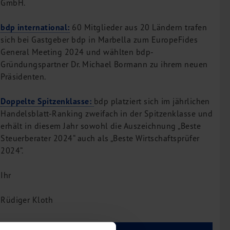
GmbH.
bdp international:
60 Mitglieder aus 20 Ländern trafen
sich bei Gastgeber bdp in Marbella zum EuropeFides
General Meeting 2024 und wählten bdp-
Gründungspartner Dr. Michael Bormann zu ihrem neuen
Präsidenten.
Doppelte Spitzenklasse:
bdp platziert sich im jährlichen
Handelsblatt-Ranking zweifach in der Spitzenklasse und
erhält in diesem Jahr sowohl die Auszeichnung „Beste
Steuerberater 2024“ auch als „Beste Wirtschaftsprüfer
2024“.
Ihr
Rüdiger Kloth