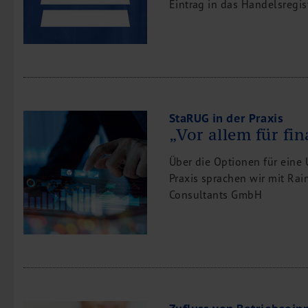
Eintrag in das Handelsregist
Leistungen
Steuerberatung
Rechtsberatung
Wirtschaftsprüfung
Unternehmensfinanzierung
Restrukturierung
StaRUG in der Praxis
„Vor allem für fi
M&A + Unternehmensnachfolge
Management Consulting
Über die Optionen für eine 
Internationalisierung
Praxis sprachen wir mit Ra
Consultants GmbH
China Consulting
Unternehmensgründung
Finanz- und Lohnbuchhaltung
Wirtschaftsprüfung
Steuerberatung
Rechtsberatung