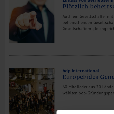
Zufluss von Betriebse
Plötzlich beherr
M&A Deutschland/China
Unternehmensfinanzierung
Auch ein Gesellschafter mit
Industrielle Dienstleistungen
beherrschenden Gesellschaf
Inbound Investments
Gesellschaftern gleichgeri
Coaching
Team
Events
Karriere
bdp international
Kontakt
EuropeFides Gene
60 Mitglieder aus 20 Länder
wählten bdp-Gründungspart