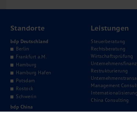
Standorte
Leistungen
bdp Deutschland
Steuerberatung
Berlin
Rechtsberatung
Wirtschaftsprüfung
Frankfurt a.M.
Unternehmensfinanz
Hamburg
Restrukturierung
Hamburg Hafen
Unternehmenstransa
Potsdam
Management Consul
Rostock
Internationalisierun
Schwerin
China Consulting
bdp China
Qingdao
Shanghai
Tianjin