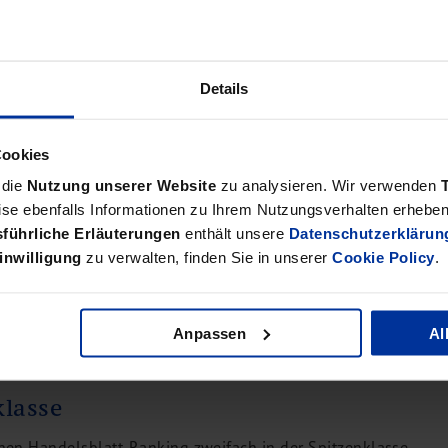
Details
 ist nun Digitale DATEV
Cookies
 die
Nutzung unserer Website
zu analysieren. Wir verwenden
ilen zu können, dass nun auch bdp Hamburg an der
se ebenfalls Informationen zu Ihrem Nutzungsverhalten erheben 
zierung Digitale DATEV Kanzlei erhalten hat.
führliche Erläuterungen
enthält unsere
Datenschutzerklärun
inwilligung
zu verwalten, finden Sie in unserer
Cookie Policy
.
Anpassen
Al
klasse
ichen Handelsblatt-Ranking zweifach in der Spitzenklasse