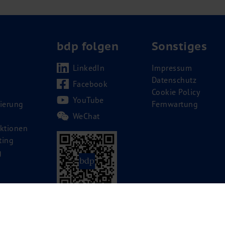
bdp folgen
Sonstiges
LinkedIn
Impressum
Datenschutz
Facebook
Cookie Policy
YouTube
ierung
Fernwartung
WeChat
ktionen
ting
g