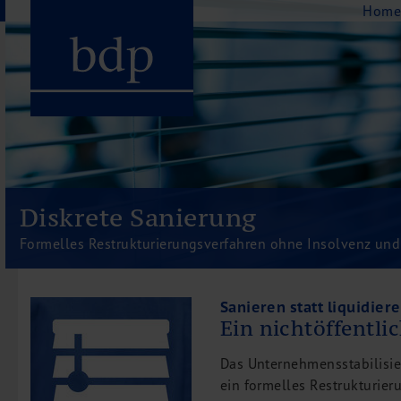
Navigation
Hom
Hauptmenu
Home
bdp aktuell
Diskrete Sanierung
Über uns
Formelles Restrukturierungsverfahren ohne Insolvenz und 
Unternehmenswerte
Referenzen
Pressespiegel
Sanieren statt liquidiere
Ein nichtöffentli
Publikationen
Newsletter
Das Unternehmensstabilisie
Videos
ein formelles Restrukturie