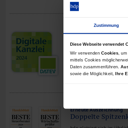
Zustimmung
Auszeichnung
Auch bdp Hamburg
Kanzlei
Diese Webseite verwendet 
Wir verwenden
Cookies
, um
Wir freuen uns Ihnen mitte
mittels Cookies möglicherwei
Stadthausbrücke die Zertifi
Daten zusammenführen.
Aus
sowie die Möglichkeit,
Ihre E
Erneute Auszeichnung
Doppelte Spitzen
bdp platziert sich im jährl