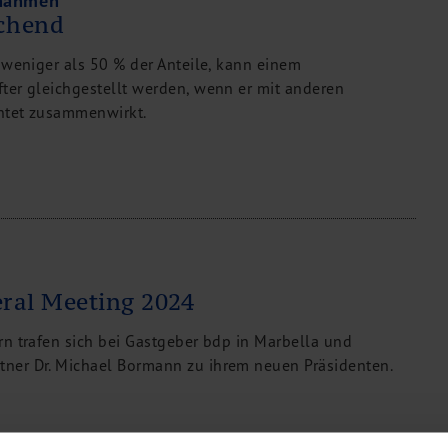
innahmen
schend
 weniger als 50 % der Anteile, kann einem
ter gleichgestellt werden, wenn er mit anderen
chtet zusammenwirkt.
ral Meeting 2024
n trafen sich bei Gastgeber bdp in Marbella und
ner Dr. Michael Bormann zu ihrem neuen Präsidenten.