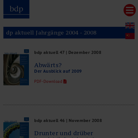
Hauptmenu
Home
bdp aktuell
dp aktuell Jahrgänge 2004 - 2008
Über uns
Unternehmenswerte
Referenzen
bdp aktuell 47 | Dezember 2008
Pressespiegel
Abwärts?
Publikationen
Der Ausblick auf 2009
Newsletter
Videos
PDF-Download
Leistungen
Steuerberatung
Rechtsberatung
Wirtschaftsprüfung
Unternehmensfinanzierung
bdp aktuell 46 | November 2008
Restrukturierung
Drunter und drüber
M&A + Unternehmensnachfolge