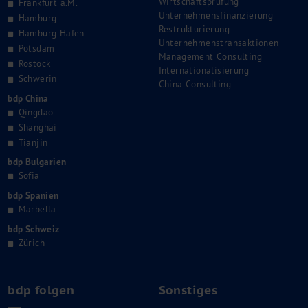
Wirtschaftsprüfung
Frankfurt a.M.
Unternehmensfinanzierung
Hamburg
Restrukturierung
Hamburg Hafen
Unternehmenstransaktionen
Potsdam
Management Consulting
Rostock
Internationalisierung
Schwerin
China Consulting
bdp China
Qingdao
Shanghai
Tianjin
bdp Bulgarien
Sofia
bdp Spanien
Marbella
bdp Schweiz
Zürich
bdp folgen
Sonstiges