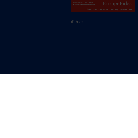
© bdp