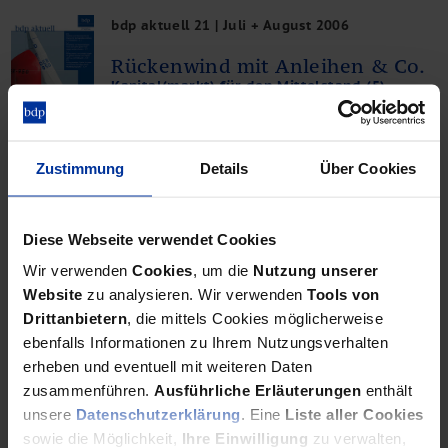
bdp aktuell 21 | Juli + August 2006
Rückenwind mit Anleihen & Co.
Kapital(markt) für den Mittelstand (5)
PDF-Download
Zustimmung
Details
Über Cookies
Diese Webseite verwendet Cookies
bdp aktuell 20 | Juni 2006
Wir verwenden
Cookies
, um die
Nutzung unserer
Frische Liquidität durch
Website
zu analysieren. Wir verwenden
Tools von
Mezzanine
Drittanbietern
, die mittels Cookies möglicherweise
Kapital(markt) für den Mittelstand (4)
ebenfalls Informationen zu Ihrem Nutzungsverhalten
PDF-Download
erheben und eventuell mit weiteren Daten
zusammenführen.
Ausführliche Erläuterungen
enthält
unsere
Datenschutzerklärung
. Eine
Liste aller Cookies
sowie die Möglichkeit,
Ihre Einwilligung
zu verwalten,