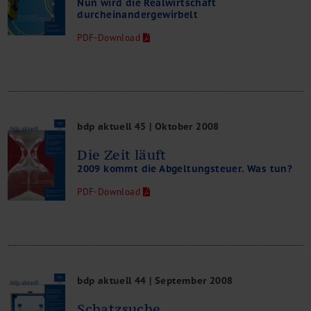
Nun wird die Realwirtschaft
Management Consulting
durcheinandergewirbelt
Internationalisierung
PDF-Download
China Consulting
Unternehmensgründung
Finanz- und Lohnbuchhaltung
Wirtschaftsprüfung
Steuerberatung
bdp aktuell 45 | Oktober 2008
Rechtsberatung
M&A Deutschland/China
Die Zeit läuft
Unternehmensfinanzierung
2009 kommt die Abgeltungsteuer. Was tun?
Industrielle Dienstleistungen
PDF-Download
Inbound Investments
Coaching
Team
Events
Karriere
bdp aktuell 44 | September 2008
Kontakt
Schatzsuche