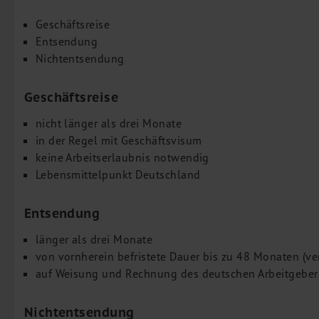
M&A Deutschland/China
Geschäftsreise
Unternehmensfinanzierung
Entsendung
Nichtentsendung
Industrielle Dienstleistungen
Inbound Investments
Geschäftsreise
Coaching
nicht länger als drei Monate
Team
in der Regel mit Geschäftsvisum
Events
keine Arbeitserlaubnis notwendig
Lebensmittelpunkt Deutschland
Karriere
Kontakt
Entsendung
länger als drei Monate
von vornherein befristete Dauer bis zu 48 Monaten (ver
auf Weisung und Rechnung des deutschen Arbeitgeber
Nichtentsendung