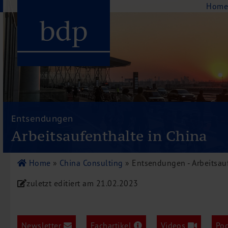
Navigation
Hom
Hauptmenu
Home
bdp aktuell
Entsendungen
Über uns
Arbeitsaufenthalte in China
Unternehmenswerte
Referenzen
Home
»
China Consulting
»
Entsendungen - Arbeitsauf
Pressespiegel
zuletzt editiert am
21.02.2023
Publikationen
Newsletter
Videos
Newsletter
Fachartikel
Videos
Po