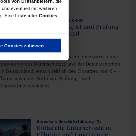
Tools von Drittanbietern
, die
und eventuell mit weiteren
g
. Eine
Liste aller Cookies
bdp Webinar mit CHKD
Datenschutz, KI und Prüfung
in Deutschland
le Cookies zulassen
Praktische Einblicke für chinesische Investoren in die
Strukturen des Datenschutzes und der Datensicherheit
in Deutschland, einschließlich des Einsatzes von KI-
Tools sowie der Rolle von Prüfungs- und
Kontrollmechanismen.
Grundkurs Geschäftsführung (3)
Kulturelle Unterschiede in
Führung und Governance