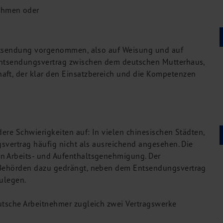
ehmen oder
 Entsendung vorgenommen, also auf Weisung und auf
 Entsendungsvertrag zwischen dem deutschen Mutterhaus,
aft, der klar den Einsatzbereich und die Kompetenzen
dere Schwierigkeiten auf: In vielen chinesischen Städten,
gsvertrag häufig nicht als ausreichend angesehen. Die
en Arbeits- und Aufenthaltsgenehmigung. Der
n Behörden dazu gedrängt, neben dem Entsendungsvertrag
zulegen.
eutsche Arbeitnehmer zugleich zwei Vertragswerke