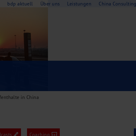
e
bdp aktuell
Über uns
Leistungen
China Consultin
enthalte in China
dcasts
Coaching