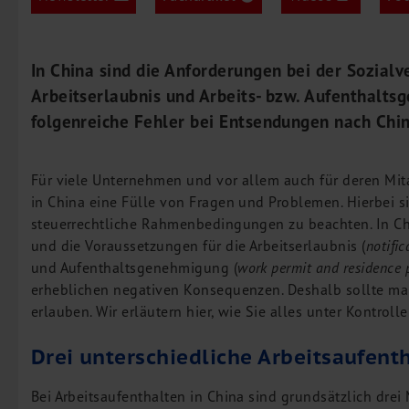
Leistungen
Steuerberatung
In China sind die Anforderungen bei der Sozial
Rechtsberatung
Arbeitserlaubnis und Arbeits- bzw. Aufenthalts
Wirtschaftsprüfung
folgenreiche Fehler bei Entsendungen nach Chin
Unternehmensfinanzierung
Restrukturierung
M&A + Unternehmensnachfolge
Für viele Unternehmen und vor allem auch für deren Mitarb
in China eine Fülle von Fragen und Problemen. Hierbei s
Management Consulting
steuerrechtliche Rahmenbedingungen zu beachten. In Chi
Internationalisierung
und die Voraussetzungen für die Arbeitserlaubnis (
notific
China Consulting
und Aufenthaltsgenehmigung (
work permit and residence 
erheblichen negativen Konsequenzen. Deshalb sollte ma
Unternehmensgründung
erlauben. Wir erläutern hier, wie Sie alles unter Kontroll
Finanz- und Lohnbuchhaltung
Wirtschaftsprüfung
Drei unterschiedliche Arbeitsaufenth
Steuerberatung
Bei Arbeitsaufenthalten in China sind grundsätzlich drei
Rechtsberatung