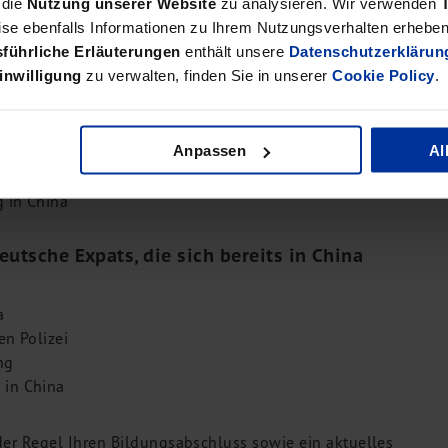
 die
Nutzung unserer Website
zu analysieren. Wir verwenden
 und Aufenthaltsgenehmigung zu beantragen.
se ebenfalls Informationen zu Ihrem Nutzungsverhalten erheben 
führliche Erläuterungen
enthält unsere
Datenschutzerklärun
t für deutsche Expats, die sich in
inwilligung
zu verwalten, finden Sie in unserer
Cookie Policy
.
Anpassen
Al
land
 in China
eutsche Expats, die sich bereits in China
na
en Polizei
ung
 in China
der Regel Ihren Bildungsabschluss sowie ein aktuelles