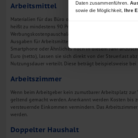
Daten zusammenführen.
Aus
Arbeitsmittel
sowie die Möglichkeit,
Ihre E
Materialien für das Büro oder Computerausrüstung sind 
heißt zu mindestens 90 Prozent - beruflich genutzt werden
Werbungskostenpauschale. Gegen Ende des laufenden Kal
Ausgaben für Arbeitsmittel nicht mehr weit von diesem Be
Smartphone oder Ähnliches noch in diesem Jahr anzuscha
Euro (netto), lassen sie sich direkt von der Steuerlast ab
Nutzungsdauer verteilt. Diese beträgt beispielsweise bei
Arbeitszimmer
Wenn beim Arbeitgeber kein zumutbarer Arbeitsplatz zur
geltend gemacht werden. Anerkannt werden Kosten bis z
versteuernde Einkommen vermindern. Das Arbeitszimmer 
werden.
Doppelter Haushalt