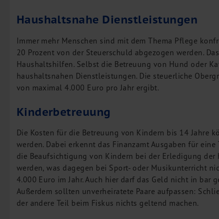
M&A Deutschland/China
Haushaltsnahe Dienstleistungen
Unternehmensfinanzierung
Industrielle Dienstleistungen
Immer mehr Menschen sind mit dem Thema Pflege konfron
20 Prozent von der Steuerschuld abgezogen werden. Das g
Inbound Investments
Haushaltshilfen. Selbst die Betreuung von Hund oder Ka
Coaching
haushaltsnahen Dienstleistungen. Die steuerliche Obergr
Team
von maximal 4.000 Euro pro Jahr ergibt.
Events
Kinderbetreuung
Karriere
Die Kosten für die Betreuung von Kindern bis 14 Jahre 
Kontakt
werden. Dabei erkennt das Finanzamt Ausgaben für eine T
die Beaufsichtigung von Kindern bei der Erledigung de
werden, was dagegen bei Sport- oder Musikunterricht nic
4.000 Euro im Jahr. Auch hier darf das Geld nicht in ba
Außerdem sollten unverheiratete Paare aufpassen: Schließ
der andere Teil beim Fiskus nichts geltend machen.