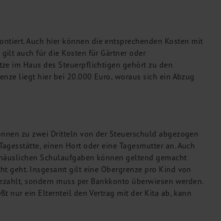
tiert. Auch hier können die entsprechenden Kosten mit
ilt auch für die Kosten für Gärtner oder
tze im Haus des Steuerpflichtigen gehört zu den
enze liegt hier bei 20.000 Euro, woraus sich ein Abzug
können zu zwei Dritteln von der Steuerschuld abgezogen
agesstätte, einen Hort oder eine Tagesmutter an. Auch
r häuslichen Schulaufgaben können geltend gemacht
ht geht. Insgesamt gilt eine Obergrenze pro Kind von
r gezahlt, sondern muss per Bankkonto überwiesen werden.
t nur ein Elternteil den Vertrag mit der Kita ab, kann