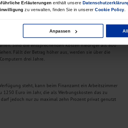
führliche Erläuterungen
enthält unsere
Datenschutzerklärun
inwilligung
zu verwalten, finden Sie in unserer
Cookie Policy
.
von der Steuer absetzbar, wenn sie überwiegend - das
. Allerdings gilt bis zu 1.000 Euro pro Jahr die
enderjahres sollten Steuerzahler, die 2019 mit ihren
Anpassen
Al
trag entfernt sind, sich überlegen, ein neues
ffen. Sind die entsprechenden Kosten niedriger als 800
ziehen. Fällt der Betrag höher aus, werden sie über die
 Computern drei Jahre.
 Verfügung steht, kann beim Finanzamt ein Arbeitszimmer
u 1250 Euro im Jahr, die als Werbungskosten das zu
darf jedoch nur zu maximal zehn Prozent privat genutzt