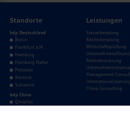
Standorte
Leistungen
bdp Deutschland
Steuerberatung
Berlin
Rechtsberatung
Wirtschaftsprüfung
Frankfurt a.M.
Unternehmensfinanz
Hamburg
Restrukturierung
Hamburg Hafen
Unternehmenstransa
Potsdam
Management Consul
Rostock
Internationalisierun
Schwerin
China Consulting
bdp China
Qingdao
Shanghai
Tianjin
bdp Bulgarien