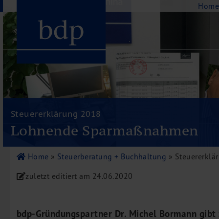
Navigation
Hom
Hauptmenu
Home
bdp aktuell
Steuererklärung 2018
Über uns
Lohnende Sparmaßnahmen
Unternehmenswerte
Referenzen
Home
»
Steuerberatung + Buchhaltung
»
Steuererkl
Pressespiegel
zuletzt editiert am
24.06.2020
Publikationen
Newsletter
Videos
bdp-Gründungspartner Dr. Michel Bormann gibt z