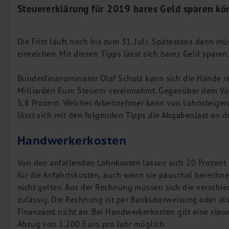
Steuererklärung für 2019 bares Geld sparen kö
Leistungen
Steuerberatung
Rechtsberatung
Die Frist läuft noch bis zum 31. Juli: Spätestens dann m
Wirtschaftsprüfung
einreichen. Mit diesen Tipps lässt sich bares Geld sparen
Unternehmensfinanzierung
Bundesfinanzminister Olaf Scholz kann sich die Hände 
Restrukturierung
Milliarden Euro Steuern vereinnahmt. Gegenüber dem Vor
M&A + Unternehmensnachfolge
5,8 Prozent. Welcher Arbeitnehmer kann von Lohnsteige
Management Consulting
lässt sich mit den folgenden Tipps die Abgabenlast an d
Internationalisierung
Handwerkerkosten
China Consulting
Von den anfallenden Lohnkosten lassen sich 20 Prozent d
Unternehmensgründung
für die Anfahrtskosten, auch wenn sie pauschal berechn
Finanz- und Lohnbuchhaltung
nicht gelten. Aus der Rechnung müssen sich die verschie
Wirtschaftsprüfung
zulässig. Die Rechnung ist per Banküberweisung oder al
Steuerberatung
Finanzamt nicht an. Bei Handwerkerkosten gilt eine steue
Abzug von 1.200 Euro pro Jahr möglich.
Rechtsberatung