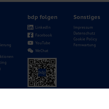
bdp folgen
Sonstiges
LinkedIn
Impressum
Datenschutz
Facebook
Cookie Policy
YouTube
ierung
Fernwartung
WeChat
ktionen
ting
g