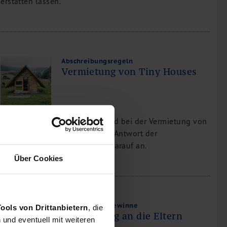
erstatten lassen.
Abschreibungsregeln
Vermietung von Tiny Houses
Welcher Abschreibungssatz wird bei der Vermietung von
Tiny Houses zugrunde gelegt? Antwort der
Finanzverwaltung: Es kommt darauf an.
Über Cookies
Veräußerungsgewinne
Tools von Drittanbietern
, die
Überlassung an die Eltern
und eventuell mit weiteren