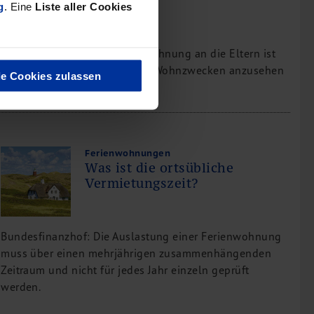
g
. Eine
Liste aller Cookies
BFH: Die Überlassung einer Wohnung an die Eltern ist
nicht als Nutzung zu eigenen Wohnzwecken anzusehen
le Cookies zulassen
Ferienwohnungen
Was ist die ortsübliche
Vermietungszeit?
Bundesfinanzhof: Die Auslastung einer Ferienwohnung
muss über einen mehrjährigen zusammenhängenden
Zeitraum und nicht für jedes Jahr einzeln geprüft
werden.