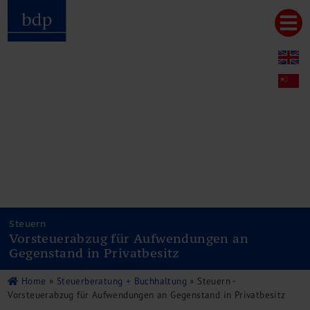
Hauptmenu
Home
bdp aktuell
Über uns
Unternehmenswerte
Referenzen
Pressespiegel
Publikationen
Newsletter
Videos
Leistungen
Steuern
Vorsteuerabzug für Aufwendungen an
Steuerberatung
Gegenstand in Privatbesitz
Rechtsberatung
Wirtschaftsprüfung
Home
»
Steuerberatung + Buchhaltung
»
Steuern -
Unternehmensfinanzierung
Vorsteuerabzug für Aufwendungen an Gegenstand in Privatbesitz
Restrukturierung