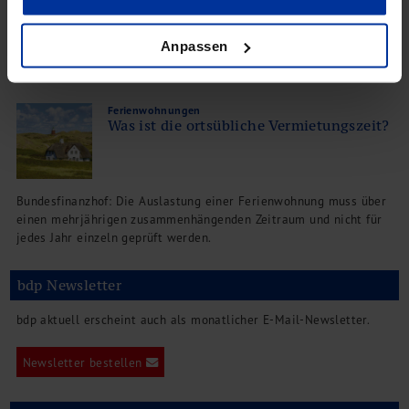
BFH: Die Überlassung einer Wohnung an die Eltern ist nicht als
Nutzung zu eigenen Wohnzwecken anzusehen
Anpassen
Ferienwohnungen
Was ist die ortsübliche Vermietungszeit?
Bundesfinanzhof: Die Auslastung einer Ferienwohnung muss über
einen mehrjährigen zusammenhängenden Zeitraum und nicht für
jedes Jahr einzeln geprüft werden.
bdp Newsletter
bdp aktuell erscheint auch als monatlicher E-Mail-Newsletter.
Newsletter bestellen