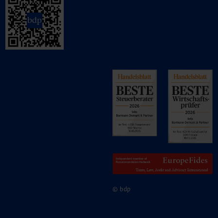
© bdp