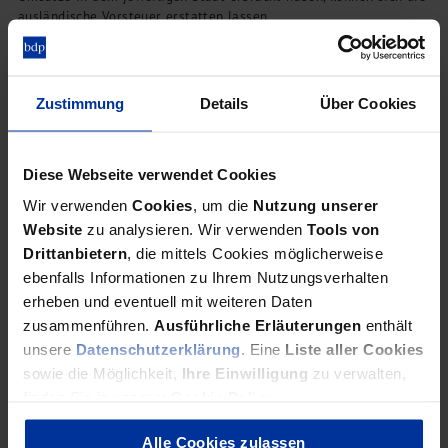
ausländische Vorsteuer erstatten lassen.
Zustimmung
Details
Über Cookies
Abschreibungsregeln
Vermietung von Tiny Houses
Diese Webseite verwendet Cookies
Wir verwenden
Cookies
, um die
Nutzung unserer
Welcher Abschreibungssatz wird bei der Vermietung von Tiny
Website
zu analysieren. Wir verwenden
Tools von
Houses zugrunde gelegt? Antwort der Finanzverwaltung: Es kommt
Drittanbietern
, die mittels Cookies möglicherweise
darauf an.
ebenfalls Informationen zu Ihrem Nutzungsverhalten
erheben und eventuell mit weiteren Daten
zusammenführen.
Ausführliche Erläuterungen
enthält
unsere
Datenschutzerklärung
. Eine
Liste aller Cookies
Veräußerungsgewinne
Überlassung an die Eltern
sowie die Möglichkeit,
Ihre Einwilligung
zu verwalten,
finden Sie in unserer
Cookie Policy
.
Alle Cookies zulassen