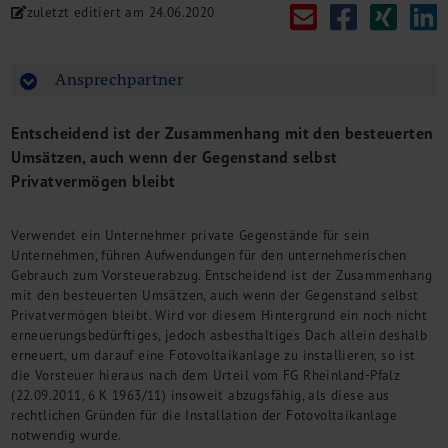
zuletzt editiert am
24.06.2020
M&A + Unternehmensnachfolge
Management Consulting
Internationalisierung
Ansprechpartner
China Consulting
Unternehmensgründung
Entscheidend ist der Zusammenhang mit den besteuerten
Finanz- und Lohnbuchhaltung
Umsätzen, auch wenn der Gegenstand selbst
Wirtschaftsprüfung
Privatvermögen bleibt
Steuerberatung
Rechtsberatung
Verwendet ein Unternehmer private Gegenstände für sein
M&A Deutschland/China
Unternehmen, führen Aufwendungen für den unternehmerischen
Unternehmensfinanzierung
Gebrauch zum Vorsteuerabzug. Entscheidend ist der Zusammenhang
Industrielle Dienstleistungen
mit den besteuerten Umsätzen, auch wenn der Gegenstand selbst
Inbound Investments
Privatvermögen bleibt. Wird vor diesem Hintergrund ein noch nicht
Coaching
erneuerungsbedürftiges, jedoch asbesthaltiges Dach allein deshalb
erneuert, um darauf eine Fotovoltaikanlage zu installieren, so ist
Team
die Vorsteuer hieraus nach dem Urteil vom FG Rheinland-Pfalz
Events
(22.09.2011, 6 K 1963/11) insoweit abzugsfähig, als diese aus
rechtlichen Gründen für die Installation der Fotovoltaikanlage
Karriere
notwendig wurde.