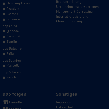
Restrukturierung
Hamburg Hafen
Unternehmenstransaktionen
Potsdam
Management Consulting
Rostock
Internationalisierung
Schwerin
China Consulting
bdp China
Qingdao
Shanghai
Tianjin
bdp Bulgarien
Sofia
bdp Spanien
Marbella
bdp Schweiz
Zürich
bdp folgen
Sonstiges
LinkedIn
Impressum
Datenschutz
Facebook