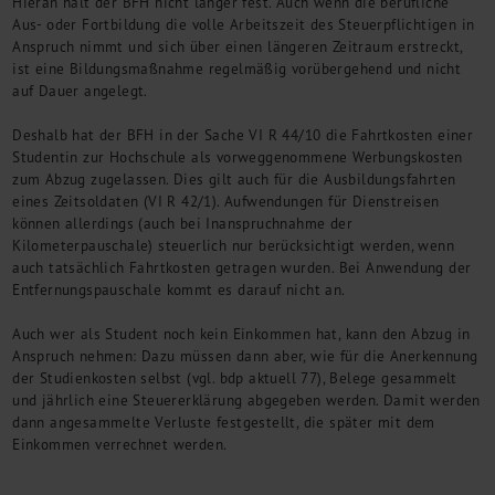
Hieran hält der BFH nicht länger fest. Auch wenn die berufliche
Kontakt
Aus- oder Fortbildung die volle Arbeitszeit des Steuerpflichtigen in
Anspruch nimmt und sich über einen längeren Zeitraum erstreckt,
ist eine Bildungsmaßnahme regelmäßig vorübergehend und nicht
auf Dauer angelegt.
Deshalb hat der BFH in der Sache VI R 44/10 die Fahrtkosten einer
Studentin zur Hochschule als vorweggenommene Werbungskosten
zum Abzug zugelassen. Dies gilt auch für die Ausbildungsfahrten
eines Zeitsoldaten (VI R 42/1). Aufwendungen für Dienstreisen
können allerdings (auch bei Inanspruchnahme der
Kilometerpauschale) steuerlich nur berücksichtigt werden, wenn
auch tatsächlich Fahrtkosten getragen wurden. Bei Anwendung der
Entfernungspauschale kommt es darauf nicht an.
Auch wer als Student noch kein Einkommen hat, kann den Abzug in
Anspruch nehmen: Dazu müssen dann aber, wie für die Anerkennung
der Studienkosten selbst (vgl. bdp aktuell 77), Belege gesammelt
und jährlich eine Steuererklärung abgegeben werden. Damit werden
dann angesammelte Verluste festgestellt, die später mit dem
Einkommen verrechnet werden.