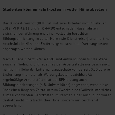
M&A + Unternehmensnachfolge
Studenten können Fahrtkosten in voller Höhe absetzen
Management Consulting
Internationalisierung
Der Bundesfinanzhof (BFH) hat mit zwei Urteilen vom 9. Februar
China Consulting
2012 (VI R 42/11 und VI R 44/10) entschieden, dass Fahrten
Unternehmensgründung
zwischen der Wohnung und einer vollzeitig besuchten
Finanz- und Lohnbuchhaltung
Bildungseinrichtung in voller Höhe (wie Dienstreisen) und nicht nur
Wirtschaftsprüfung
beschränkt in Höhe der Entfernungspauschale als Werbungskosten
Steuerberatung
abgezogen werden können.
Rechtsberatung
Nach § 9 Abs. 1 Satz 3 Nr. 4 EStG sind Aufwendungen für die Wege
M&A Deutschland/China
zwischen Wohnung und regelmäßiger Arbeitsstätte nur beschränkt,
Unternehmensfinanzierung
nämlich in Höhe der Entfernungspauschale von derzeit 0,30 Euro je
Industrielle Dienstleistungen
Entfernungskilometer als Werbungskosten abziehbar. Als
Inbound Investments
regelmäßige Arbeitsstätte hat der BFH bislang auch
Bildungseinrichtungen (z. B. Universitäten) angesehen, wenn diese
Coaching
über einen längeren Zeitraum zum Zwecke eines Vollzeitunterrichts
Team
aufgesucht werden. Fahrtkosten im Rahmen einer Ausbildung waren
deshalb nicht in tatsächlicher Höhe, sondern nur beschränkt
Events
abzugsfähig.
Karriere