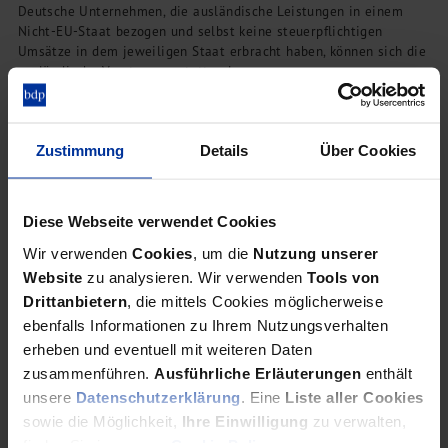
Deutsche Unternehmen, die ausländische Leistungen in einem
Nicht-EU-Staat bezogen und selbst keine steuerpflichtigen
Umsätze in dem jeweiligen Staat erbracht haben, können sich die
ausländische Vorsteuer erstatten lassen.
Zustimmung
Details
Über Cookies
Abschreibungsregeln
Vermietung von Tiny Houses
Diese Webseite verwendet Cookies
Wir verwenden
Cookies
, um die
Nutzung unserer
Welcher Abschreibungssatz wird bei der Vermietung von Tiny
Website
zu analysieren. Wir verwenden
Tools von
Houses zugrunde gelegt? Antwort der Finanzverwaltung: Es kommt
Drittanbietern
, die mittels Cookies möglicherweise
darauf an.
ebenfalls Informationen zu Ihrem Nutzungsverhalten
erheben und eventuell mit weiteren Daten
zusammenführen.
Ausführliche Erläuterungen
enthält
unsere
Datenschutzerklärung
. Eine
Liste aller Cookies
Veräußerungsgewinne
sowie die Möglichkeit,
Ihre Einwilligung
zu verwalten,
Überlassung an die Eltern
finden Sie in unserer
Cookie Policy
.