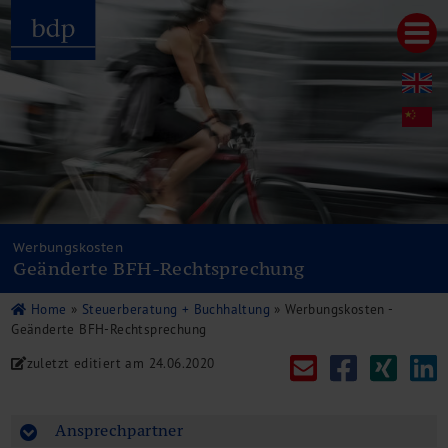
Hauptmenu
Home
bdp aktuell
Über uns
Unternehmenswerte
Referenzen
Pressespiegel
Publikationen
Werbungskosten
Geänderte BFH-Rechtsprechung
Newsletter
Videos
Home
»
Steuerberatung + Buchhaltung
»
Werbungskosten -
Leistungen
Geänderte BFH-Rechtsprechung
Steuerberatung
zuletzt editiert am
24.06.2020
Rechtsberatung
Wirtschaftsprüfung
Unternehmensfinanzierung
Ansprechpartner
Restrukturierung