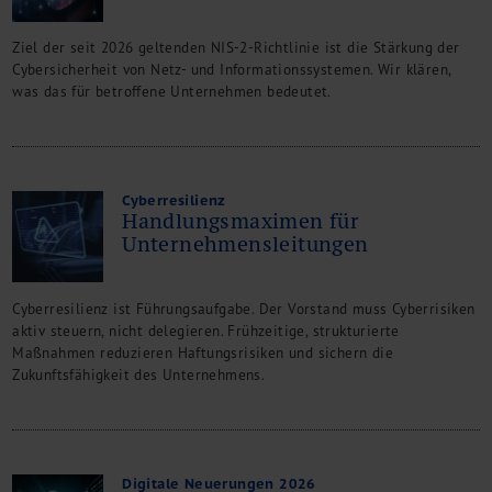
M&A + Unternehmensnachfolge
Management Consulting
Ziel der seit 2026 geltenden NIS-2-Richtlinie ist die Stärkung der
Cybersicherheit von Netz- und Informationssystemen. Wir klären,
Internationalisierung
was das für betroffene Unternehmen bedeutet.
China Consulting
Unternehmensgründung
Finanz- und Lohnbuchhaltung
Wirtschaftsprüfung
Cyberresilienz
Steuerberatung
Handlungsmaximen für
Rechtsberatung
Unternehmensleitungen
M&A Deutschland/China
Unternehmensfinanzierung
Cyberresilienz ist Führungsaufgabe. Der Vorstand muss Cyberrisiken
Industrielle Dienstleistungen
aktiv steuern, nicht delegieren. Frühzeitige, strukturierte
Inbound Investments
Maßnahmen reduzieren Haftungsrisiken und sichern die
Coaching
Zukunftsfähigkeit des Unternehmens.
Team
Events
Karriere
Digitale Neuerungen 2026