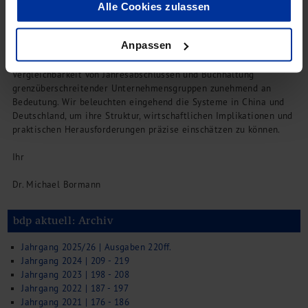
Alle Cookies zulassen
2026 eine neue Qualität. Wir informieren Sie über die aktuellen
digitalen Updates.
Anpassen
Internationale Rechnungslegung:
In Zeiten globaler
Wertschöpfungsnetzwerke gewinnt die zuverlässige
Vergleichbarkeit von Jahresabschlüssen und Buchhaltung
grenzüberschreitender Unternehmensgruppen zunehmend an
Bedeutung. Wir beleuchten eingehend die Systeme in China und
Deutschland, um ihre Struktur, wirtschaftlichen Implikationen und
praktischen Herausforderungen präzise einschätzen zu können.
Ihr
Dr. Michael Bormann
bdp aktuell: Archiv
Jahrgang 2025/26 | Ausgaben 220ff.
Jahrgang 2024 | 209 - 219
Jahrgang 2023 | 198 - 208
Jahrgang 2022 | 187 - 197
Jahrgang 2021 | 176 - 186