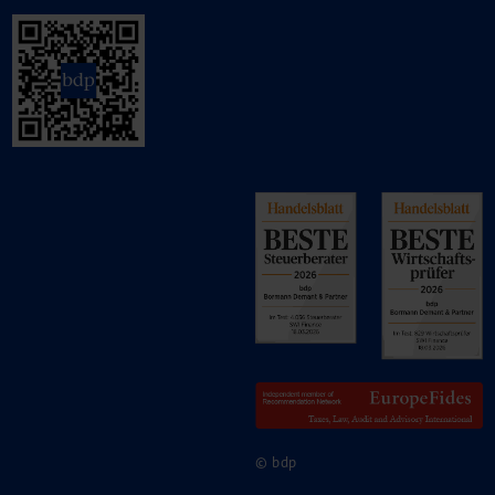
© bdp