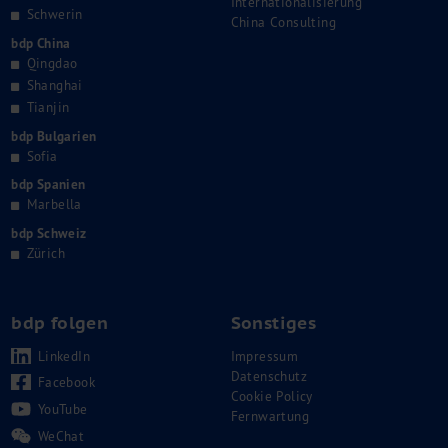
Internationalisierung
Schwerin
China Consulting
bdp China
Qingdao
Shanghai
Tianjin
bdp Bulgarien
Sofia
bdp Spanien
Marbella
bdp Schweiz
Zürich
bdp folgen
Sonstiges
LinkedIn
Impressum
Datenschutz
Facebook
Cookie Policy
YouTube
Fernwartung
WeChat