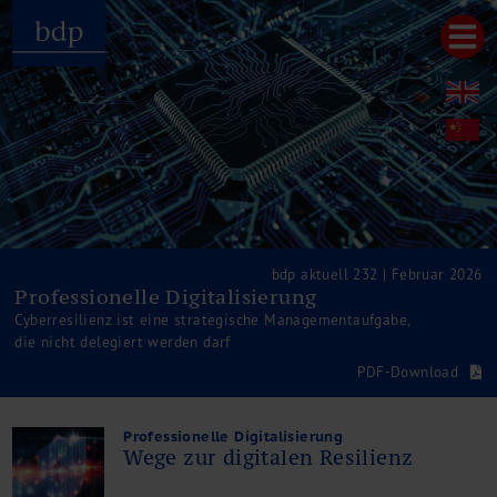
Hauptmenu
Home
bdp aktuell
Über uns
Unternehmenswerte
Referenzen
Pressespiegel
Publikationen
bdp aktuell 232 | Februar 2026
Professionelle Digitalisierung
Newsletter
Cyberresilienz ist eine strategische Managementaufgabe,
Videos
die nicht delegiert werden darf
Leistungen
PDF-Download
Steuerberatung
Rechtsberatung
Wirtschaftsprüfung
Professionelle Digitalisierung
Wege zur digitalen Resilienz
Unternehmensfinanzierung
Restrukturierung