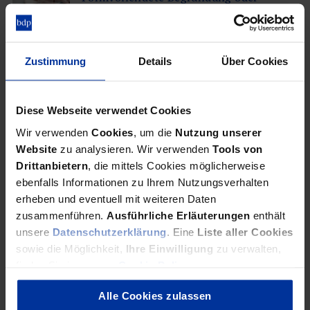
Kündigung
Bis auf branchenspezifische Ausnahmen ist der Abschluss oder die
Zustimmung
Details
Über Cookies
Änderungen von Arbeitsverhältnissen in digitaler Form möglich.
Für die Beendigung ist aber weiterhin die analoge Schriftform
zwingend.
Diese Webseite verwendet Cookies
Wir verwenden
Cookies
, um die
Nutzung unserer
Website
zu analysieren. Wir verwenden
Tools von
Drittanbietern
, die mittels Cookies möglicherweise
KI und Recht
Künstliche Intelligenz im Arbeitsalltag
ebenfalls Informationen zu Ihrem Nutzungsverhalten
erheben und eventuell mit weiteren Daten
zusammenführen.
Ausführliche Erläuterungen
enthält
unsere
Datenschutzerklärung
. Eine
Liste aller Cookies
Der Einsatz Künstlicher Intelligenz (KI) in Unternehmen hat das
Potenzial enorme Wettbewerbsvorteile zu schaffen. Sie wirft aber
sowie die Möglichkeit,
Ihre Einwilligung
zu verwalten,
komplexe rechtliche Fragen auf. Wir klären auf.
finden Sie in unserer
Cookie Policy
.
Alle Cookies zulassen