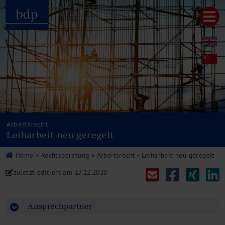
Hauptmenu
Home
bdp aktuell
Über uns
Unternehmenswerte
Referenzen
Pressespiegel
Publikationen
Arbeitsrecht
Leiharbeit neu geregelt
Newsletter
Videos
Home
»
Rechtsberatung
»
Arbeitsrecht - Leiharbeit neu geregelt
Leistungen
zuletzt editiert am
17.12.2020
Steuerberatung
Rechtsberatung
Wirtschaftsprüfung
Ansprechpartner
Unternehmensfinanzierung
Restrukturierung