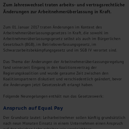
Zum Jahreswechsel traten arbeits- und vertragsrechtliche
M&A + Unternehmensnachfolge
Änderungen zur Arbeitnehmerüberlassung in Kraft.
Management Consulting
Internationalisierung
China Consulting
Zum 01. Januar 2017 traten Änderungen im Kontext des
Arbeitnehmerüberlassungsgesetzes in Kraft, die sowohl im
Unternehmensgründung
Arbeitnehmerüberlassungsgesetz selbst als auch im Bürgerlichen
Finanz- und Lohnbuchhaltung
Gesetzbuch (BGB), im Betriebsverfassungsgesetz, im
Wirtschaftsprüfung
Schwarzarbeitsbekämpfungsgesetz und im SGB IV verortet sind.
Steuerberatung
Rechtsberatung
Das Thema der Änderungen der Arbeitnehmerüberlassungsregelung
fand seinerzeit Eingang in den Koalitionsvertrag der
M&A Deutschland/China
Regierungskoalition und wurde geraume Zeit zwischen den
Unternehmensfinanzierung
Koalitionspartnern diskutiert und verschiedentlich geändert, bevor
Industrielle Dienstleistungen
die Änderungen jetzt Gesetzeskraft erlangt haben.
Inbound Investments
Coaching
Folgende Neuregelungen enthält nun das Gesetzeswerk:
Team
Anspruch auf Equal Pay
Events
Der Grundsatz lautet: Leiharbeitnehmer sollen künftig grundsätzlich
Karriere
nach neun Monaten Einsatz in einem Unternehmen einen Anspruch
auf den gleichen Lohn erhalten wie vergleichbare