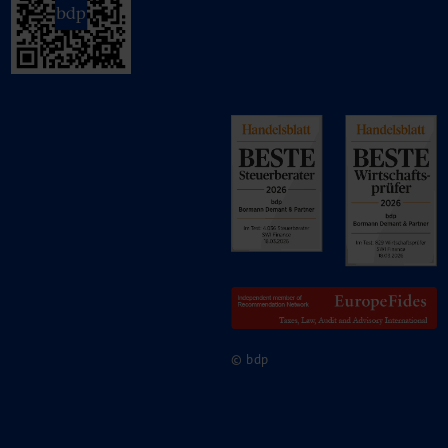
© bdp