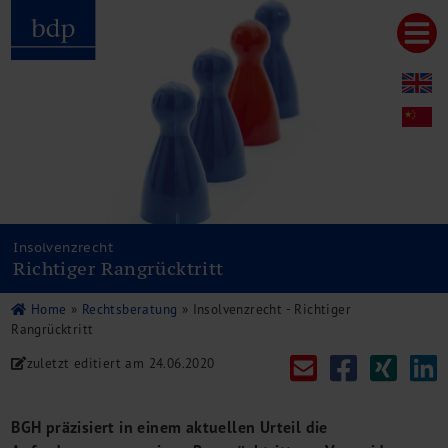
Hauptmenu
Home
bdp aktuell
Über uns
Unternehmenswerte
Referenzen
Pressespiegel
Publikationen
Insolvenzrecht
Richtiger Rangrücktritt
Newsletter
Videos
Home
»
Rechtsberatung
»
Insolvenzrecht - Richtiger
Leistungen
Rangrücktritt
Steuerberatung
zuletzt editiert am
24.06.2020
Rechtsberatung
Wirtschaftsprüfung
Unternehmensfinanzierung
BGH präzisiert in einem aktuellen Urteil die
Restrukturierung