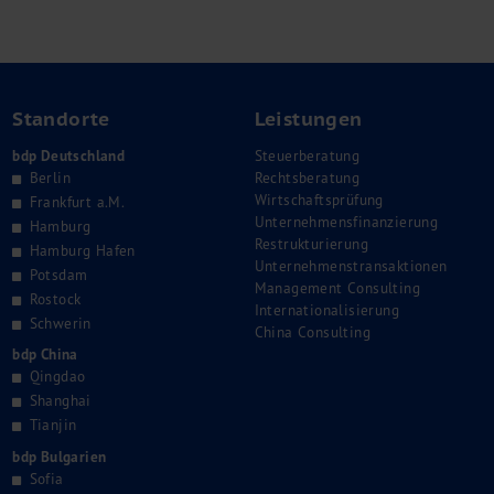
Standorte
Leistungen
bdp Deutschland
Steuerberatung
Berlin
Rechtsberatung
Wirtschaftsprüfung
Frankfurt a.M.
Unternehmensfinanzierung
Hamburg
Restrukturierung
Hamburg Hafen
Unternehmenstransaktionen
Potsdam
Management Consulting
Rostock
Internationalisierung
Schwerin
China Consulting
bdp China
Qingdao
Shanghai
Tianjin
bdp Bulgarien
Sofia