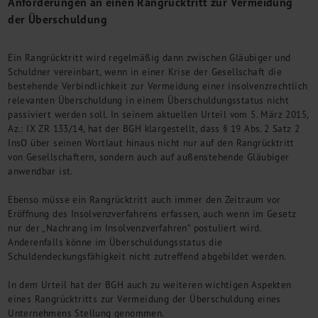
Anforderungen an einen Rangrücktritt zur Vermeidung
M&A + Unternehmensnachfolge
der Überschuldung
Management Consulting
Internationalisierung
Ein Rangrücktritt wird regelmäßig dann zwischen Gläubiger und
China Consulting
Schuldner vereinbart, wenn in einer Krise der Gesellschaft die
Unternehmensgründung
bestehende Verbindlichkeit zur Vermeidung einer insolvenzrechtlich
relevanten Überschuldung in einem Überschuldungsstatus nicht
Finanz- und Lohnbuchhaltung
passiviert werden soll. In seinem aktuellen Urteil vom 5. März 2015,
Wirtschaftsprüfung
Az.: IX ZR 133/14, hat der BGH klargestellt, dass § 19 Abs. 2 Satz 2
Steuerberatung
InsO über seinen Wortlaut hinaus nicht nur auf den Rangrücktritt
Rechtsberatung
von Gesellschaftern, sondern auch auf außenstehende Gläubiger
M&A Deutschland/China
anwendbar ist.
Unternehmensfinanzierung
Ebenso müsse ein Rangrücktritt auch immer den Zeitraum vor
Industrielle Dienstleistungen
Eröffnung des Insolvenzverfahrens erfassen, auch wenn im Gesetz
Inbound Investments
nur der „Nachrang im Insolvenzverfahren“ postuliert wird.
Coaching
Anderenfalls könne im Überschuldungsstatus die
Schuldendeckungsfähigkeit nicht zutreffend abgebildet werden.
Team
Events
In dem Urteil hat der BGH auch zu weiteren wichtigen Aspekten
eines Rangrücktritts zur Vermeidung der Überschuldung eines
Karriere
Unternehmens Stellung genommen.