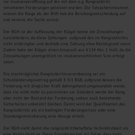
vor Insolvenzeröffnung auf die mit dem o.g. Rangrücktritt
versehenen Forderungen geleistet wurden. Die Tatsacheninstanzen
wiesen die Klage ab, der BGH hob die Berufungsentscheidung auf
und verwies die Sache zurück.
Der BGH ist der Auffassung, der Kläger könne die Zinszahlungen
zurückfordern, da diese Zahlungen aufgrund des im Rangrücktritts
nicht einbringbar und deshalb eine Zahlung ohne Rechtsgrund seien.
Zudem habe der Kläger einen Anspruch aus § 134 Abs. 1 InsO, da die
Zinszahlungen unentgeltlich im insolvenzrechtlichen Sinn erfolgt
seien.
Die (nachträgliche) Rangrücktrittsvereinbarung sei ein
Schuldänderungsvertrag gemäß § 311 BGB, aufgrund dessen die
Forderung mit dinglicher Kraft dahingehend umgewandelt werde,
dass sie nicht mehr zu passivieren sei. Geändert werde der Rang,
aber nicht der Bestand der Forderung, sodass auch bestehende
Sicherheiten unberührt bleiben. Damit wird der Qualifikation des
Rangrücktritts als ein bedingter Forderungserlass oder eine
Stundungsvereinbarung eine Absage erteilt.
Der BGH sieht damit die rangrücktrittbehaftete Verbindlichkeit als
eine Nichtschuld an. Diese Einordnung hat zur Folge, dass trotz