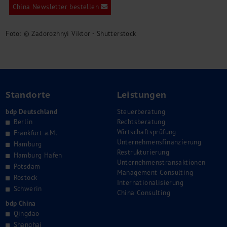
China Newsletter bestellen
Foto: © Zadorozhnyi Viktor - Shutterstock
Standorte
Leistungen
bdp Deutschland
Steuerberatung
Berlin
Rechtsberatung
Wirtschaftsprüfung
Frankfurt a.M.
Unternehmensfinanzierung
Hamburg
Restrukturierung
Hamburg Hafen
Unternehmenstransaktionen
Potsdam
Management Consulting
Rostock
Internationalisierung
Schwerin
China Consulting
bdp China
Qingdao
Shanghai