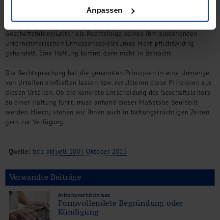
es hieran, verdient er keinen Schutz.
Anpassen
Liegen die vorgenannten Anwendungsvoraussetzungen vor, hat der
Geschäftsführer/Leiter als Rechtsfolge seines ihm zustehenden
unternehmerischen Ermessensspielraumes nicht pflichtwidrig
gehandelt. Eine Haftung kommt dann nicht in Betracht.
Die Rechtsprechung hat die genannten Prinzipien in eine Unmenge
von Urteilen einfließen lassen bzw. resultieren diese Prinzipien aus
diesen Urteilen. Ob die konkrete Entscheidung des Geschäftsleiters
zu einer Haftung führt, muss anhand dieser Maßstäbe beurteilt
werden. Hierzu stehen wir Ihnen auch in haftungsträchtigen Zeiten
gern zur Verfügung.
Quelle:
bdp aktuell 100 | Oktober 2013
Verwandte Beiträge
Arbeitsverhältnisse
Formvollendete Begründung oder
Kündigung