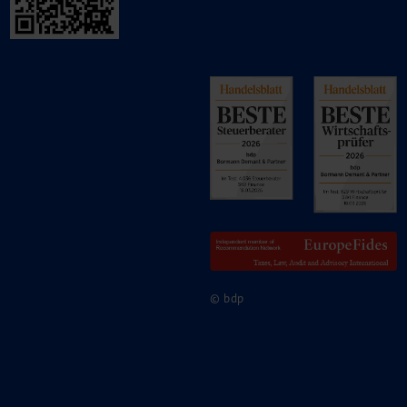
© bdp