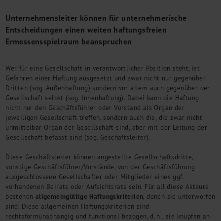
M&A + Unternehmensnachfolge
Unternehmensleiter können für unternehmerische
Management Consulting
Entscheidungen einen weiten haftungsfreien
Internationalisierung
Ermessensspielraum beanspruchen
China Consulting
Unternehmensgründung
Wer für eine Gesellschaft in verantwortlicher Position steht, ist
Finanz- und Lohnbuchhaltung
Gefahren einer Haftung ausgesetzt und zwar nicht nur gegenüber
Wirtschaftsprüfung
Dritten (sog. Außenhaftung) sondern vor allem auch gegenüber der
Steuerberatung
Gesellschaft selbst (sog. Innenhaftung). Dabei kann die Haftung
Rechtsberatung
nicht nur den Geschäftsführer oder Vorstand als Organ der
M&A Deutschland/China
jeweiligen Gesellschaft treffen, sondern auch die, die zwar nicht
unmittelbar Organ der Gesellschaft sind, aber mit der Leitung der
Unternehmensfinanzierung
Gesellschaft befasst sind (sog. Geschäftsleiter).
Industrielle Dienstleistungen
Inbound Investments
Diese Geschäftsleiter können angestellte Gesellschaftsdritte,
Coaching
sonstige Geschäftsführer/Vorstände, von der Geschäftsführung
ausgeschlossene Gesellschafter oder Mitglieder eines ggf.
Team
vorhandenen Beirats oder Aufsichtsrats sein. Für all diese Akteure
Events
allgemeingültige Haftungskriterien
bestehen
, denen sie unterworfen
sind. Diese allgemeinen Haftungskriterien sind
Karriere
rechtsformunabhängig und funktional bezogen, d. h., sie knüpfen an