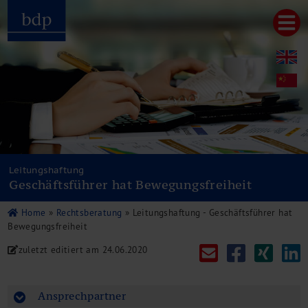
Hauptmenu
Home
bdp aktuell
Über uns
Unternehmenswerte
Referenzen
Pressespiegel
Publikationen
Leitungshaftung
Geschäftsführer hat Bewegungsfreiheit
Newsletter
Videos
Home
»
Rechtsberatung
»
Leitungshaftung - Geschäftsführer hat
Leistungen
Bewegungsfreiheit
Steuerberatung
zuletzt editiert am
24.06.2020
Rechtsberatung
Wirtschaftsprüfung
Unternehmensfinanzierung
Ansprechpartner
Restrukturierung