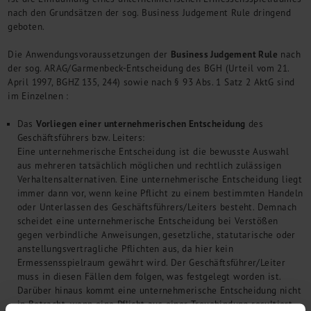
nach den Grundsätzen der sog. Business Judgement Rule dringend
geboten.
Business Judgement Rule
Die Anwendungsvoraussetzungen der
nach
der sog. ARAG/Garmenbeck-Entscheidung des BGH (Urteil vom 21.
April 1997, BGHZ 135, 244) sowie nach § 93 Abs. 1 Satz 2 AktG sind
im Einzelnen :
Vorliegen einer unternehmerischen Entscheidung
Das
des
Geschäftsführers bzw. Leiters:
Eine unternehmerische Entscheidung ist die bewusste Auswahl
aus mehreren tatsächlich möglichen und rechtlich zulässigen
Verhaltensalternativen. Eine unternehmerische Entscheidung liegt
immer dann vor, wenn keine Pflicht zu einem bestimmten Handeln
oder Unterlassen des Geschäftsführers/Leiters besteht. Demnach
scheidet eine unternehmerische Entscheidung bei Verstößen
gegen verbindliche Anweisungen, gesetzliche, statutarische oder
anstellungsvertragliche Pflichten aus, da hier kein
Ermessensspielraum gewährt wird. Der Geschäftsführer/Leiter
muss in diesen Fällen dem folgen, was festgelegt worden ist.
Darüber hinaus kommt eine unternehmerische Entscheidung nicht
in Betracht, wenn eine Pflicht aus einer Treuebindung resultiert