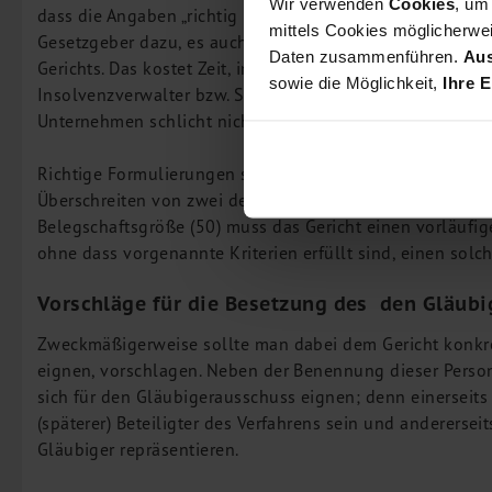
Wir verwenden
Cookies
, um
dass die Angaben „richtig und vollständig“ sind. Das vers
mittels Cookies möglicherwei
Gesetzgeber dazu, es auch ausdrücklich zu erklären. Verg
Daten zusammenführen.
Aus
Gerichts. Das kostet Zeit, innerhalb derer der Antrag an 
sowie die Möglichkeit,
Ihre E
Insolvenzverwalter bzw. Sachwalter arbeiten könnte. Im s
Unternehmen schlicht nicht hat.
Richtige Formulierungen sind auch relevant für die Bese
Überschreiten von zwei der folgenden Kennziffern für Bi
Belegschaftsgröße (50) muss das Gericht einen vorläufig
ohne dass vorgenannte Kriterien erfüllt sind, einen sol
Vorschläge für die Besetzung des den Gläub
Zweckmäßigerweise sollte man dabei dem Gericht konkre
eignen, vorschlagen. Neben der Benennung dieser Perso
sich für den Gläubigerausschuss eignen; denn einerseits
(späterer) Beteiligter des Verfahrens sein und andererse
Gläubiger repräsentieren.