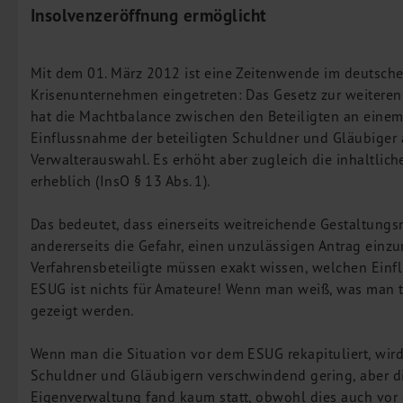
Insolvenzeröffnung ermöglicht
Leistungen
Steuerberatung
Rechtsberatung
Mit dem 01. März 2012 ist eine Zeitenwende im deutsche
Wirtschaftsprüfung
Krisenunternehmen eingetreten: Das Gesetz zur weitere
hat die Machtbalance zwischen den Beteiligten an einem 
Unternehmensfinanzierung
Einflussnahme der beteiligten Schuldner und Gläubiger 
Restrukturierung
Verwalterauswahl. Es erhöht aber zugleich die inhaltli
M&A + Unternehmensnachfolge
erheblich (InsO § 13 Abs. 1).
Management Consulting
Das bedeutet, dass einerseits weitreichende Gestaltung
Internationalisierung
andererseits die Gefahr, einen unzulässigen Antrag einzu
China Consulting
Verfahrensbeteiligte müssen exakt wissen, welchen Einflu
Unternehmensgründung
ESUG ist nichts für Amateure! Wenn man weiß, was man t
gezeigt werden.
Finanz- und Lohnbuchhaltung
Wirtschaftsprüfung
Wenn man die Situation vor dem ESUG rekapituliert, wird 
Steuerberatung
Schuldner und Gläubigern verschwindend gering, aber di
Rechtsberatung
Eigenverwaltung fand kaum statt, obwohl dies auch vor