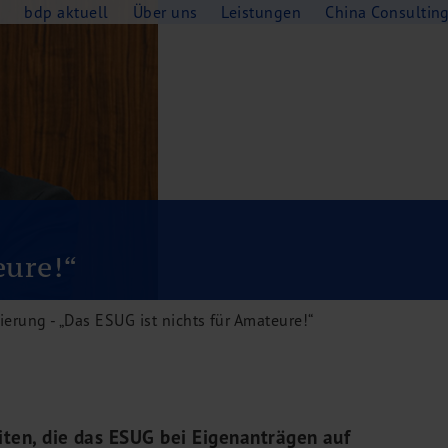
e
bdp aktuell
Über uns
Leistungen
China Consultin
eure!“
erung - „Das ESUG ist nichts für Amateure!“
ten, die das ESUG bei Eigenanträgen auf