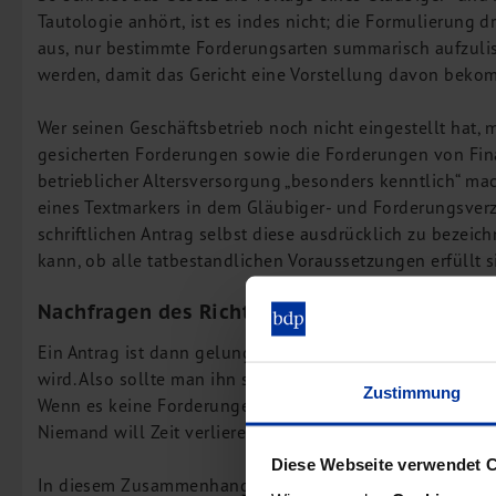
Tautologie anhört, ist es indes nicht; die Formulierung d
aus, nur bestimmte Forderungsarten summarisch aufzuli
werden, damit das Gericht eine Vorstellung davon bekom
Wer seinen Geschäftsbetrieb noch nicht eingestellt hat
gesicherten Forderungen sowie die Forderungen von Fin
betrieblicher Altersversorgung „besonders kenntlich“ 
eines Textmarkers in dem Gläubiger- und Forderungsverze
schriftlichen Antrag selbst diese ausdrücklich zu bezeich
kann, ob alle tatbestandlichen Voraussetzungen erfüllt s
Nachfragen des Richters vermeiden
Ein Antrag ist dann gelungen, wenn er bei Gericht keine
wird. Also sollte man ihn so eingängig und plausibel wi
Zustimmung
Wenn es keine Forderungen der Sozialversicherungsträger
Niemand will Zeit verlieren, weil der Richter nachfragt,
Diese Webseite verwendet 
In diesem Zusammenhang ist auch interessant, dass der 