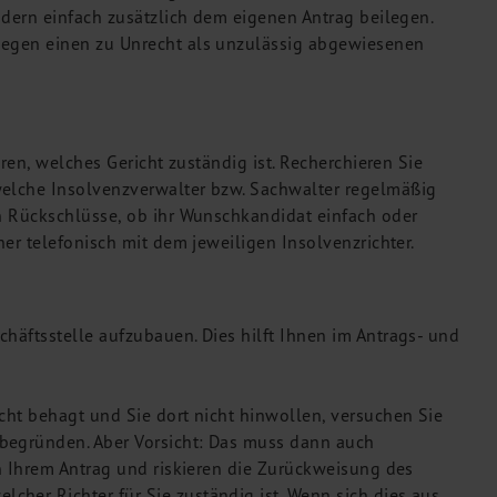
ondern einfach zusätzlich dem eigenen Antrag beilegen.
gegen einen zu Unrecht als unzulässig abgewiesenen
ären, welches Gericht zuständig ist. Recherchieren Sie
welche Insolvenzverwalter bzw. Sachwalter regelmäßig
ch Rückschlüsse, ob ihr Wunschkandidat einfach oder
her telefonisch mit dem jeweiligen Insolvenzrichter.
häftsstelle aufzubauen. Dies hilft Ihnen im Antrags- und
cht behagt und Sie dort nicht hinwollen, versuchen Sie
begründen. Aber Vorsicht: Das muss dann auch
in Ihrem Antrag und riskieren die Zurückweisung des
her Richter für Sie zuständig ist. Wenn sich dies aus