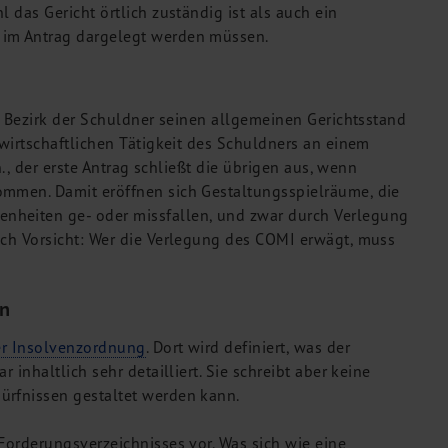
 das Gericht örtlich zuständig ist als auch ein
 im Antrag dargelegt werden müssen.
en Bezirk der Schuldner seinen allgemeinen Gerichtsstand
 wirtschaftlichen Tätigkeit des Schuldners an einem
h., der erste Antrag schließt die übrigen aus, wenn
ommen. Damit eröffnen sich Gestaltungsspielräume, die
nheiten ge- oder missfallen, und zwar durch Verlegung
och Vorsicht: Wer die Verlegung des COMI erwägt, muss
en
der Insolvenzordnung
. Dort wird definiert, was der
 inhaltlich sehr detailliert. Sie schreibt aber keine
ürfnissen gestaltet werden kann.
Forderungsverzeichnisses vor. Was sich wie eine