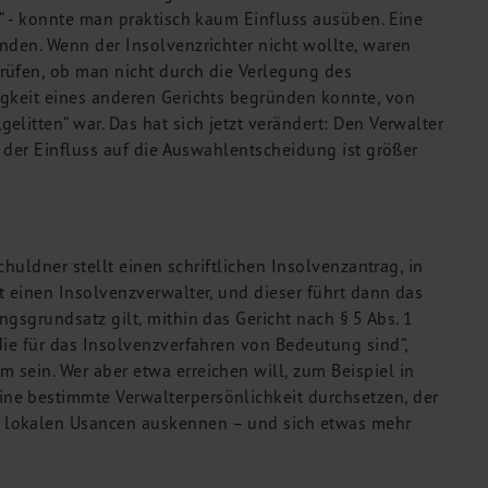
z“ - konnte man praktisch kaum Einfluss ausüben. Eine
nden. Wenn der Insolvenzrichter nicht wollte, waren
rüfen, ob man nicht durch die Verlegung des
igkeit eines anderen Gerichts begründen konnte, von
litten“ war. Das hat sich jetzt verändert: Den Verwalter
r der Einfluss auf die Auswahlentscheidung ist größer
chuldner stellt einen schriftlichen Insolvenzantrag, in
t einen Insolvenzverwalter, und dieser führt dann das
gsgrundsatz gilt, mithin das Gericht nach § 5 Abs. 1
die für das Insolvenzverfahren von Bedeutung sind“,
sein. Wer aber etwa erreichen will, zum Beispiel in
ne bestimmte Verwalterpersönlichkeit durchsetzen, der
 lokalen Usancen auskennen – und sich etwas mehr