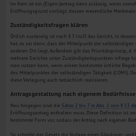
Im Kern ist ein (Eigen-)antrag dann zulässig, wenn sowohl
Eröffnungsgrund vorliegt, dessen wesentliche Merkmale
Zuständigkeitsfragen klären
Örtlich zuständig ist nach § 3 InsO das Gericht, in dess
hat, es sei denn, dass der Mittelpunkt der selbständigen
anderen Ort liegt. Außerdem gilt das Prioritätsprinzip, d. 
mehrere Gerichte unter Zuständigkeitspunkten infrage k
man nutzen kann, wenn einem bestimmte örtliche Begebe
des Mittelpunktes der selbständigen Tätigkeit (COMI). D
diese Verlegung auch tatsächlich realisieren.
Antragsgestaltung nach eigenem Bedürfniss
Neu hingegen sind die
Sätze 2 bis 7 in Abs. 1 von § 13 
Eröffnungsantrag enthalten muss. Diese Definition ist zwar
bestimmte Form vor, sodass der Antrag nach eigenen Bed
So schreibt das Gesetz die Vorlage eines Gläubiger- und 