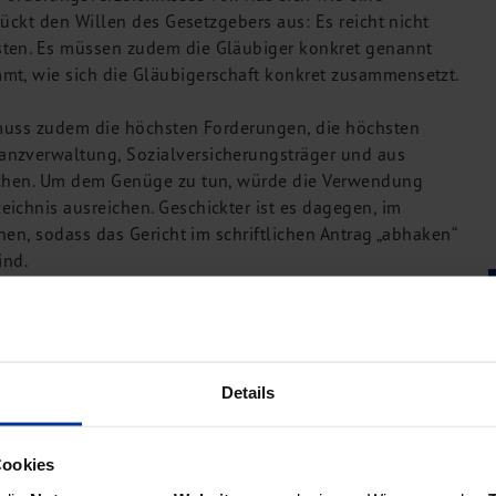
rückt den Willen des Gesetzgebers aus: Es reicht nicht
sten. Es müssen zudem die Gläubiger konkret genannt
mt, wie sich die Gläubigerschaft konkret zusammensetzt.
, muss zudem die höchsten Forderungen, die höchsten
anzverwaltung, Sozialversicherungsträger und aus
machen. Um dem Genüge zu tun, würde die Verwendung
ichnis ausreichen. Geschickter ist es dagegen, im
nen, sodass das Gericht im schriftlichen Antrag „abhaken“
ind.
 Nachfragen provoziert und damit schnell beschieden
e möglich gestalten. Konkret bedeutet das beispielsweise:
Details
 gibt, dann sollte man dies auch explizit so benennen.
 ob man da nicht etwas vergessen habe.
Cookies
Gesetzgeber schlussendlich eine Erklärung verlangt,