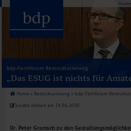
Navigation
Hom
Hauptmenu
Home
bdp aktuell
bdp-Fachforum Restrukturierung
Über uns
„Das ESUG ist nichts für Amat
Unternehmenswerte
Referenzen
Home
»
Restrukturierung
»
bdp-Fachforum Restrukturi
Pressespiegel
zuletzt editiert am
24.06.2020
Publikationen
Newsletter
Videos
Dr. Peter Gramsch zu den Gestaltungsmöglichkei