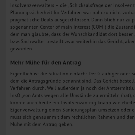
Insolvenzverwalters – die „Schicksalsfrage der Insolven
M&A Deutschland/China
Planungssicherheit für Verfahren war nahezu nicht vorha
Unternehmensfinanzierung
pragmatische Deals ausgeschlossen. Dann blieb nur zu p
Industrielle Dienstleistungen
sogenannten Center of main Interest (COMI) die Zuständ
Inbound Investments
dem man glaubte, dass der Wunschkandidat dort besser „ge
bzw. Sachwalter bestellt zwar weiterhin das Gericht, abe
Coaching
geworden.
Team
Mehr Mühe für den Antrag
Events
Eigentlich ist die Situation einfach: Der Gläubiger oder S
Karriere
dem die Antragsgründe benannt sind. Das Gericht bestell
Verfahren durch. Weil außerdem ja noch der Amtsermittlun
Kontakt
InsO „von Amts wegen alle Umstände zu ermitteln (hat), 
könnte auch heute ein Insolvenzantrag knapp wie ehedem 
Eigenverwaltung einen Sanierungsplan umsetzen oder ei
muss sich genauer mit dem rechtlichen Rahmen und den
Mühe mit dem Antrag geben.