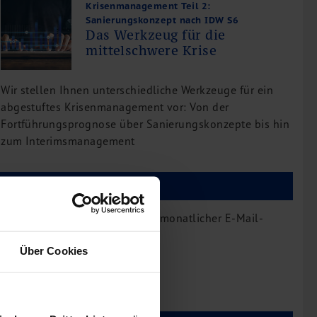
Krisenmanagement Teil 2:
Sanierungskonzept nach IDW S6
Das Werkzeug für die
mittelschwere Krise
Wir stellen Ihnen unterschiedliche Werkzeuge für ein
abgestuftes Krisenmanagement vor: Von der
Fortführungsprognose über Sanierungskonzepte bis hin
zum Interimsmanagement
bdp Newsletter
bdp aktuell erscheint auch als monatlicher E-Mail-
Newsletter.
Über Cookies
Newsletter bestellen