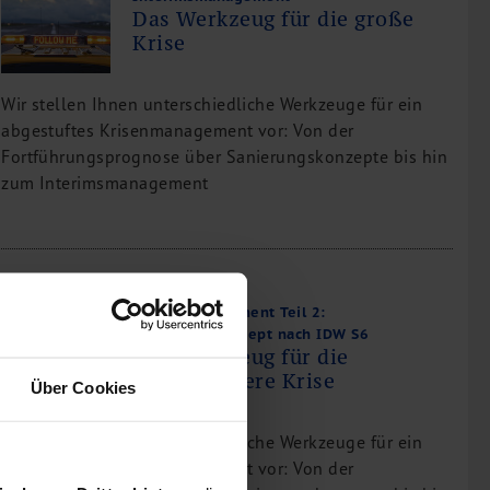
Das Werkzeug für die große
Krise
Wir stellen Ihnen unterschiedliche Werkzeuge für ein
abgestuftes Krisenmanagement vor: Von der
Fortführungsprognose über Sanierungskonzepte bis hin
zum Interimsmanagement
Krisenmanagement Teil 2:
Sanierungskonzept nach IDW S6
Das Werkzeug für die
mittelschwere Krise
Über Cookies
Wir stellen Ihnen unterschiedliche Werkzeuge für ein
abgestuftes Krisenmanagement vor: Von der