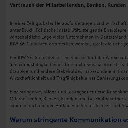
Vertrauen der Mitarbeitenden, Banken, Kunden 
Leistungen
Steuerberatung
Rechtsberatung
In einer Zeit globaler Herausforderungen und wirtscha
Wirtschaftsprüfung
unter Druck. Politische Instabilität, steigende Energiepr
wirtschaftliche Lage vieler Unternehmen in Deutschlan
Unternehmensfinanzierung
IDW S6-Gutachten erforderlich werden, spielt die richti
Restrukturierung
M&A + Unternehmensnachfolge
Ein IDW S6-Gutachten ist ein vom Institut der Wirtschaft
Management Consulting
Sanierungsfähigkeit eines Unternehmens nachweist. Es d
Gläubiger und andere Stakeholder, insbesondere in finanz
Internationalisierung
Wirtschaftlichkeit und Tragfähigkeit eines Sanierungskon
China Consulting
Unternehmensgründung
Eine stringente, offene und lösungsorientierte Krisenko
Mitarbeitenden, Banken, Kunden und Geschäftspartner zu 
Finanz- und Lohnbuchhaltung
sondern auch um den Aufbau von Verlässlichkeit und Stabi
Wirtschaftsprüfung
Steuerberatung
Warum stringente Kommunikation ess
Rechtsberatung