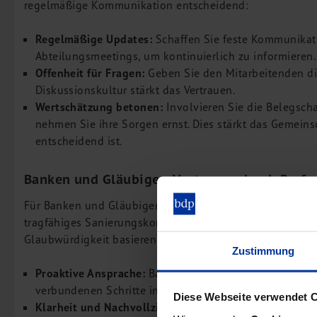
regelmäßige Kommunikation entscheidend:
Regelmäßige Updates:
Schaffen Sie feste Kommunikat
Abteilungsmeetings, um kontinuierlich zu informieren.
Offenheit für Fragen:
Geben Sie den Mitarbeitenden die
Diskussionskultur stärkt das Vertrauen.
Wertschätzung betonen:
Involvieren Sie die Belegsch
nehmen Sie ihre Sorgen ernst. Dies stärkt das Gemeinsc
entscheidend ist.
Banken und Gläubiger: Vertrauen durch Profes
Für Banken und Gläubiger ist das IDW S6-Gutachten ein 
tragfähiges Sanierungskonzept verfügt. Die Kommunikati
Glaubwürdigkeit basieren:
Zustimmung
Proaktive Ansprache:
Banken sollten frühzeitig über d
verbundenen Schritte informiert werden.
Diese Webseite verwendet 
Klarheit und Nachvollziehbarkeit:
Erläutern Sie den S