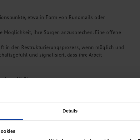
ionspunkte, etwa in Form von Rundmails oder
 Möglichkeit, ihre Sorgen anzusprechen. Eine offene
aft in den Restrukturierungsprozess, wenn möglich und
haftsgefühl und signalisiert, dass ihre Arbeit
sionalität
zentraler Nachweis, dass das Unternehmen über ein
on mit diesen Partnern muss auf Vertrauen und
Details
ie Erstellung des IDW S6 Gutachtens und die damit
Cookies
anierungsplan im Detail und unterlegen Sie ihn mit