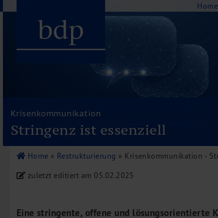
Navigation
Hom
Hauptmenu
Home
bdp aktuell
Krisenkommunikation
Über uns
Stringenz ist essenziell
Unternehmenswerte
Referenzen
Home
»
Restrukturierung
»
Krisenkommunikation - Str
Pressespiegel
zuletzt editiert am 05.02.2025
Publikationen
Newsletter
Videos
Eine stringente, offene und lösungsorientierte