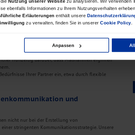
 die
Nutzung unserer Website
zu analysieren. Wir verwenden
se ebenfalls Informationen zu Ihrem Nutzungsverhalten erheben 
usammenarbeit mit erfahrenen IDW S6 Beratern wie bdp,
führliche Erläuterungen
enthält unsere
Datenschutzerklärun
disch bewältigt.
inwilligung
zu verwalten, finden Sie in unserer
Cookie Policy
.
itteln
eferer das Vertrauen in die Geschäftsbeziehung verlieren.
Anpassen
Al
rtner frühzeitig darüber, dass Maßnahmen ergriffen
hern.
dürfnisse Ihrer Partner ein, etwa durch flexible
risenkommunikation und
en nicht nur bei der Erstellung von
 einer stringenten Kommunikationsstrategie. Unsere