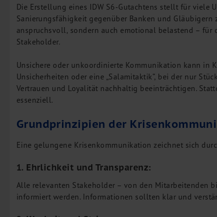
Die Erstellung eines IDW S6-Gutachtens stellt für viele 
M&A Deutschland/China
Sanierungsfähigkeit gegenüber Banken und Gläubigern zu 
Unternehmensfinanzierung
anspruchsvoll, sondern auch emotional belastend – für d
Industrielle Dienstleistungen
Stakeholder.
Inbound Investments
Unsichere oder unkoordinierte Kommunikation kann in Kr
Coaching
Unsicherheiten oder eine „Salamitaktik“, bei der nur St
Team
Vertrauen und Loyalität nachhaltig beeinträchtigen. Statt
essenziell.
Events
Grundprinzipien der Krisenkommuni
Karriere
Kontakt
Eine gelungene Krisenkommunikation zeichnet sich durch
1. Ehrlichkeit und Transparenz:
Alle relevanten Stakeholder – von den Mitarbeitenden bi
informiert werden. Informationen sollten klar und verst