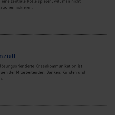
ine zentrale Rolle spielen, will man nicht
ationen riskieren.
nziell
 lösungsorientierte Krisenkommunikation ist
auen der Mitarbeitenden, Banken, Kunden und
n.