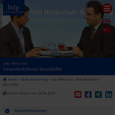
Hauptmenu
Home
bdp aktuell
Über uns
Unternehmenswerte
Referenzen
Pressespiegel
Publikationen
bdp-Webcasts
Unanfechtbare Geschäfte
Newsletter
Videos
Home
»
Restrukturierung
»
bdp-Webcasts - Unanfechtbare
Leistungen
Geschäfte
Steuerberatung
zuletzt editiert am
24.06.2020
Rechtsberatung
Wirtschaftsprüfung
Unternehmensfinanzierung
Ansprechpartner
Restrukturierung