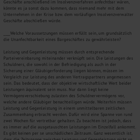
Geschäfte anschließend im Insolvenzverfahren anfechtbar wären,
Kontakt
könnte es ja sonst dazu kommen, dass niemand mehr mit dem
Unternehmen in der Krise bzw. dem vorläufigen Insolvenzverwalter
Geschäfte abschließen würde.
____Welche Voraussetzungen müssen erfüllt sein, um grundsätzlich
die Unanfechtbarkeit eines Bargeschäftes zu gewährleisten?
Leistung und Gegenleistung müssen durch entsprechende
Parteivereinbarung miteinander verknüpft sein. Die Leistungen des
Schuldners, die sowohl in der Befriedigung als auch in der
Sicherung einer Gläubigerforderung liegen können, müssen im
Vergleich zur Leistung des anderen Vertragspartners angemessen
sein. Das bedeutet, dass der objektive wirtschaftliche Wert beider
Leistungen äquivalent sein muss. Nur dann liegt keine
Vermögensverschiebung zulasten des Schuldnervermögens vor,
welche andere Gläubiger benachteiligen würde. Weiterhin müssen
Leistung und Gegenleistung in einem unmittelbaren zeitlichen
Zusammenhang erbracht werden. Dafür wird eine Spanne von rund
zwei Wochen für vertretbar gehalten. Zu beachten ist jedoch, dass
es immer auf die ausgetauschten Leistungen im Einzelfall ankommt.
Es gibt keinen per se unschädlichen Zeitraum. Ganz wesentlich ist,
dass die Zeitspanne zwischen Leistung und Gegenleistung nicht so