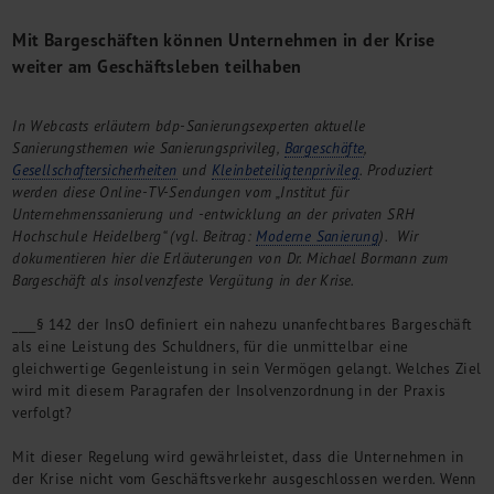
M&A + Unternehmensnachfolge
Mit Bargeschäften können Unternehmen in der Krise
Management Consulting
weiter am Geschäftsleben teilhaben
Internationalisierung
China Consulting
In Webcasts erläutern bdp-Sanierungsexperten aktuelle
Unternehmensgründung
Sanierungsthemen wie Sanierungsprivileg,
Bargeschäfte
,
Finanz- und Lohnbuchhaltung
Gesellschaftersicherheiten
und
Kleinbeteiligtenprivileg
. Produziert
Wirtschaftsprüfung
werden diese Online-TV-Sendungen vom „Institut für
Steuerberatung
Unternehmenssanierung und -entwicklung an der privaten SRH
Rechtsberatung
Hochschule Heidelberg“ (vgl. Beitrag:
Moderne Sanierung
). Wir
dokumentieren hier die Erläuterungen von Dr. Michael Bormann zum
M&A Deutschland/China
Bargeschäft als insolvenzfeste Vergütung in der Krise.
Unternehmensfinanzierung
Industrielle Dienstleistungen
____§ 142 der InsO definiert ein nahezu unanfechtbares Bargeschäft
Inbound Investments
als eine Leistung des Schuldners, für die unmittelbar eine
Coaching
gleichwertige Gegenleistung in sein Vermögen gelangt. Welches Ziel
wird mit diesem Paragrafen der Insolvenzordnung in der Praxis
Team
verfolgt?
Events
Mit dieser Regelung wird gewährleistet, dass die Unternehmen in
Karriere
der Krise nicht vom Geschäftsverkehr ausgeschlossen werden. Wenn