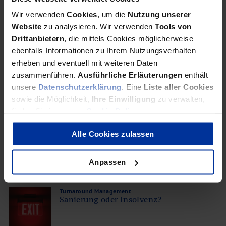
Wir verwenden
Cookies
, um die
Nutzung unserer
Website
zu analysieren. Wir verwenden
Tools von
Quelle:
bdp aktuell 68 | November 2010
Drittanbietern
, die mittels Cookies möglicherweise
ebenfalls Informationen zu Ihrem Nutzungsverhalten
Verwandte Beiträge
erheben und eventuell mit weiteren Daten
Turnaround Management
zusammenführen.
Ausführliche Erläuterungen
enthält
Pflichten des Geschäftsführers in der
unsere
Datenschutzerklärung
. Eine
Liste aller Cookies
Krise
sowie die Möglichkeit,
Ihre Einwilligung
zu verwalten,
finden Sie in unserer
Cookie Policy
.
Häufig fehlen gerade in kleinen und mittleren Unternehmen
geeignete Instrumente bzw. auch die Manpower, um der Pflicht zur
Alle Cookies zulassen
Krisenfrüherkennung nachzukommen.
Anpassen
Turnaround Management
Sanierung oder Insolvenz?