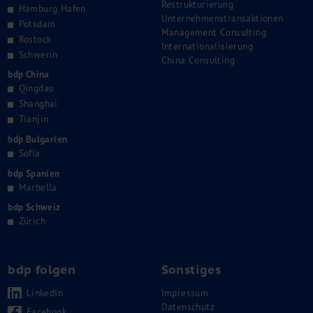
Restrukturierung
Hamburg Hafen
Unternehmenstransaktionen
Potsdam
Management Consulting
Rostock
Internationalisierung
Schwerin
China Consulting
bdp China
Qingdao
Shanghai
Tianjin
bdp Bulgarien
Sofia
bdp Spanien
Marbella
bdp Schweiz
Zürich
bdp folgen
Sonstiges
LinkedIn
Impressum
Datenschutz
Facebook