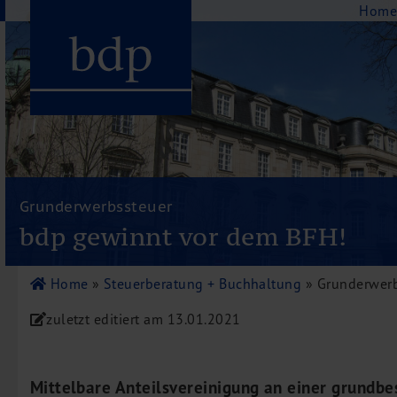
Navigation
Hom
Hauptmenu
Home
bdp aktuell
Grunderwerbssteuer
Über uns
bdp gewinnt vor dem BFH!
Unternehmenswerte
Referenzen
Home
»
Steuerberatung + Buchhaltung
»
Grunderwerb
Pressespiegel
zuletzt editiert am
13.01.2021
Publikationen
Newsletter
Videos
Mittelbare Anteilsvereinigung an einer grundbe