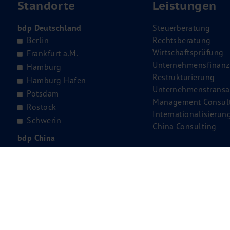
Standorte
Leistungen
bdp Deutschland
Steuerberatung
Berlin
Rechtsberatung
Wirtschaftsprüfung
Frankfurt a.M.
Unternehmensfinanz
Hamburg
Restrukturierung
Hamburg Hafen
Unternehmenstransa
Potsdam
Management Consul
Rostock
Internationalisierun
Schwerin
China Consulting
bdp China
Qingdao
Shanghai
Tianjin
bdp Bulgarien
Sofia
bdp Spanien