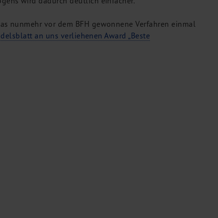
ens wird dadurch deutlich einfacher.
 das nunmehr vor dem BFH gewonnene Verfahren einmal
ndelsblatt an uns verliehenen Award „Beste