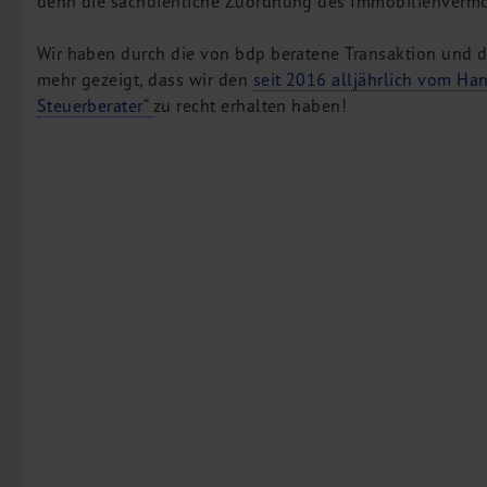
denn die sachdienliche Zuordnung des Immobilienvermög
M&A Deutschland/China
Wir haben durch die von bdp beratene Transaktion und
Unternehmensfinanzierung
mehr gezeigt, dass wir den
seit 2016 alljährlich vom Ha
Industrielle Dienstleistungen
Steuerberater“
zu recht erhalten haben!
Inbound Investments
Coaching
Team
Events
Karriere
Kontakt