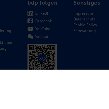
bdp folgen
Sonstiges
LinkedIn
Impressum
Datenschutz
Facebook
Cookie Policy
YouTube
ierung
Fernwartung
WeChat
ktionen
ting
g