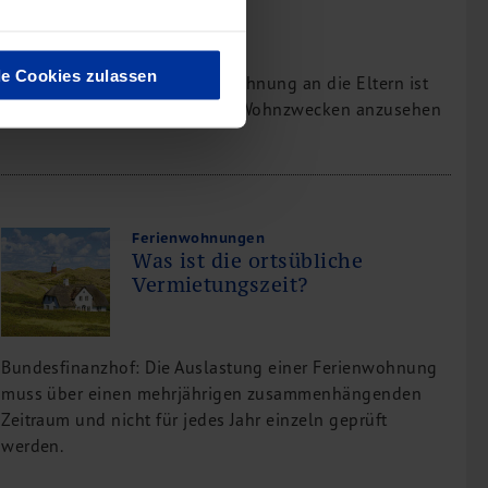
le Cookies zulassen
BFH: Die Überlassung einer Wohnung an die Eltern ist
nicht als Nutzung zu eigenen Wohnzwecken anzusehen
Ferienwohnungen
Was ist die ortsübliche
Vermietungszeit?
Bundesfinanzhof: Die Auslastung einer Ferienwohnung
muss über einen mehrjährigen zusammenhängenden
Zeitraum und nicht für jedes Jahr einzeln geprüft
werden.