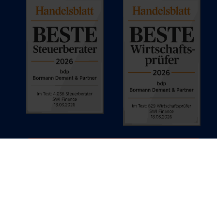
© bdp