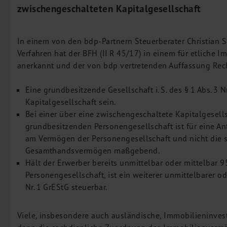
zwischengeschalteten Kapitalgesellschaft
Leistungen
Steuerberatung
Rechtsberatung
In einem von den bdp-Partnern Steuerberater Christian 
Wirtschaftsprüfung
Verfahren hat der BFH (II R 45/17) in einem für etliche 
anerkannt und der von bdp vertretenden Auffassung Rec
Unternehmensfinanzierung
Restrukturierung
Eine grundbesitzende Gesellschaft i. S. des § 1 Abs. 3
M&A + Unternehmensnachfolge
Kapitalgesellschaft sein.
Management Consulting
Bei einer über eine zwischengeschaltete Kapitalgesells
grundbesitzenden Personengesellschaft ist für eine Ante
Internationalisierung
am Vermögen der Personengesellschaft und nicht die 
China Consulting
Gesamthandsvermögen maßgebend.
Unternehmensgründung
Hält der Erwerber bereits unmittelbar oder mittelbar
Personengesellschaft, ist ein weiterer unmittelbarer od
Finanz- und Lohnbuchhaltung
Nr. 1 GrEStG steuerbar.
Wirtschaftsprüfung
Steuerberatung
Viele, insbesondere auch ausländische, Immobilieninve
Rechtsberatung