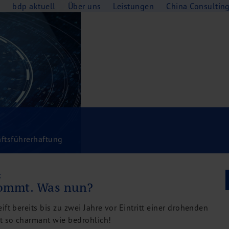
e
bdp aktuell
Über uns
Leistungen
China Consultin
äftsführerhaftung
t
ommt. Was nun?
ft bereits bis zu zwei Jahre vor Eintritt einer drohenden
st so charmant wie bedrohlich!