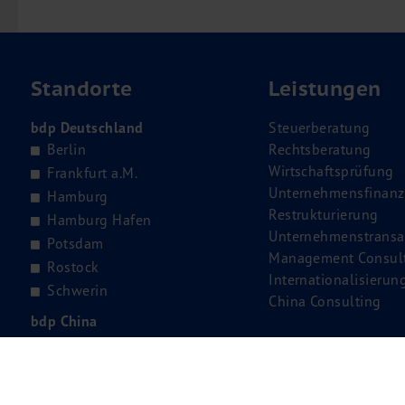
Standorte
Leistungen
bdp Deutschland
Steuerberatung
Berlin
Rechtsberatung
Wirtschaftsprüfung
Frankfurt a.M.
Unternehmensfinanz
Hamburg
Restrukturierung
Hamburg Hafen
Unternehmenstransa
Potsdam
Management Consul
Rostock
Internationalisierun
Schwerin
China Consulting
bdp China
Qingdao
Shanghai
Tianjin