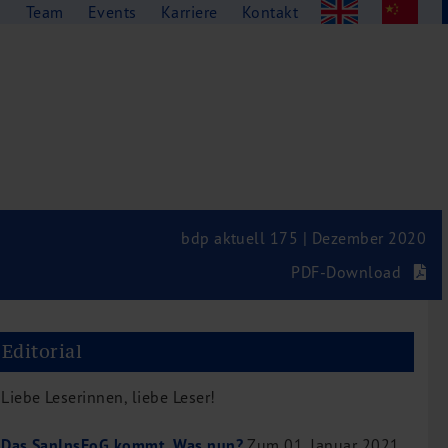
g
Team
Events
Karriere
Kontakt
bdp aktuell 175 | Dezember 2020
PDF-Download
Editorial
Liebe Leserinnen, liebe Leser!
Das SanInsFoG kommt. Was nun?
Zum 01. Januar 2021