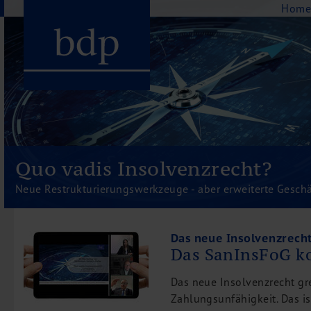
Navigation
Hom
Hauptmenu
Home
bdp aktuell
Quo vadis Insolvenzrecht?
Über uns
Neue Restrukturierungswerkzeuge - aber erweiterte Gesch
Unternehmenswerte
Referenzen
Pressespiegel
Das neue Insolvenzrech
Das SanInsFoG k
Publikationen
Newsletter
Das neue Insolvenzrecht grei
Videos
Zahlungsunfähigkeit. Das i