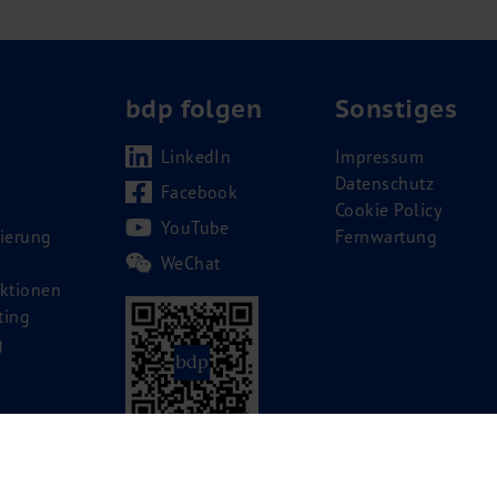
bdp folgen
Sonstiges
LinkedIn
Impressum
Datenschutz
Facebook
Cookie Policy
YouTube
ierung
Fernwartung
WeChat
ktionen
ting
g