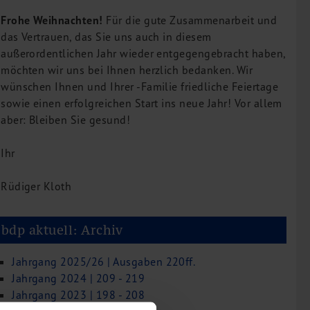
Frohe Weihnachten!
Für die gute Zusammenarbeit und
das Vertrauen, das Sie uns auch in diesem
außerordentlichen Jahr wieder entgegengebracht haben,
möchten wir uns bei Ihnen herzlich bedanken. Wir
wünschen Ihnen und Ihrer -Familie friedliche Feiertage
sowie einen erfolgreichen Start ins neue Jahr! Vor allem
aber: Bleiben Sie gesund!
Ihr
Rüdiger Kloth
bdp aktuell: Archiv
Jahrgang 2025/26 | Ausgaben 220ff.
Jahrgang 2024 | 209 - 219
Jahrgang 2023 | 198 - 208