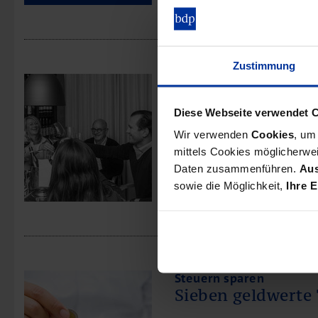
Zustimmung
Unternehmensführung i
„Dieses Jahr hat 
Diese Webseite verwendet 
Wie gehen unsere Mandante
Wir verwenden
Cookies
, um
sprechen mit ihnen über die
mittels Cookies möglicherwei
Knoop-Troullier von „AUST 
Daten zusammenführen.
Aus
sowie die Möglichkeit,
Ihre E
Steuern sparen
Sieben geldwerte