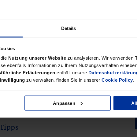
Details
n der Pandemie (2)
auch viel Spaß gemacht!“
Cookies
n mit den Herausforderungen der Pandemie um? Wir
 die
Nutzung unserer Website
zu analysieren. Wir verwenden
se Probleme. In dieser Ausgabe befragen wir die Familie
se ebenfalls Informationen zu Ihrem Nutzungsverhalten erheben 
Fashion“.
führliche Erläuterungen
enthält unsere
Datenschutzerklärun
inwilligung
zu verwalten, finden Sie in unserer
Cookie Policy
.
Anpassen
Al
 Tipps