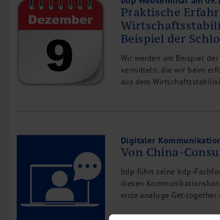
bdp Webseminar am 09.
Praktische Erfah
M&A Deutschland/China
Wirtschaftsstabi
Unternehmensfinanzierung
Beispiel der Sch
Industrielle Dienstleistungen
Inbound Investments
Wir werden am Beispiel de
Coaching
vermitteln, die wir beim er
aus dem Wirtschaftsstabili
Team
Events
Karriere
Digitaler Kommunikatio
Kontakt
Von China-Consul
bdp führt seine bdp-Fachfo
diesen Kommunikationskana
erste analoge Get-together