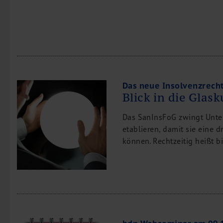
Leistungen
Steuerberatung
Rechtsberatung
Wirtschaftsprüfung
Unternehmensfinanzierung
Restrukturierung
Das neue Insolvenzrech
Blick in die Glask
M&A + Unternehmensnachfolge
Management Consulting
Das SanInsFoG zwingt Unte
Internationalisierung
etablieren, damit sie eine 
können. Rechtzeitig heißt b
China Consulting
Unternehmensgründung
Finanz- und Lohnbuchhaltung
Wirtschaftsprüfung
Steuerberatung
Rechtsberatung