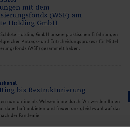
12.2020
rungen mit dem
lisierungsfonds (WSF) am
lote Holding GmbH
r Schlote Holding GmbH unsere praktischen Erfahrungen
folgreichen Antrags- und Entscheidungsprozess für Mittel
sierungsfonds (WSF) gesammelt haben.
nskanal
ting bis Restrukturierung
ren nun online als Webseminare durch. Wir werden Ihnen
l dauerhaft anbieten und freuen uns gleichwohl auf das
 nach der Pandemie.