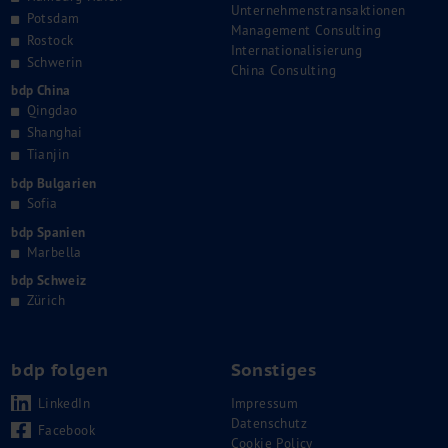
Unternehmenstransaktionen
Potsdam
Management Consulting
Rostock
Internationalisierung
Schwerin
China Consulting
bdp China
Qingdao
Shanghai
Tianjin
bdp Bulgarien
Sofia
bdp Spanien
Marbella
bdp Schweiz
Zürich
bdp folgen
Sonstiges
LinkedIn
Impressum
Datenschutz
Facebook
Cookie Policy