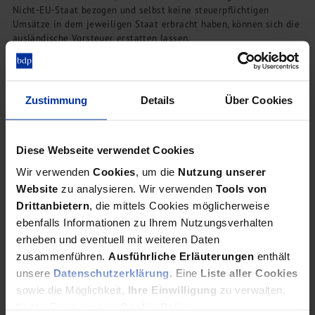
Nicht-EU-Staat bezogen und selbst keine steuerpflichtigen
Umsätze in dem jeweiligen Staat erbracht haben, können sich die
ausländische Vorsteuer erstatten lassen.
Zustimmung
Details
Über Cookies
Abschreibungsregeln
Vermietung von Tiny Houses
Diese Webseite verwendet Cookies
Wir verwenden
Cookies
, um die
Nutzung unserer
Welcher Abschreibungssatz wird bei der Vermietung von Tiny
Website
zu analysieren. Wir verwenden
Tools von
Houses zugrunde gelegt? Antwort der Finanzverwaltung: Es kommt
darauf an.
Drittanbietern
, die mittels Cookies möglicherweise
ebenfalls Informationen zu Ihrem Nutzungsverhalten
erheben und eventuell mit weiteren Daten
zusammenführen.
Ausführliche Erläuterungen
enthält
unsere
Datenschutzerklärung
. Eine
Liste aller Cookies
Veräußerungsgewinne
Überlassung an die Eltern
sowie die Möglichkeit,
Ihre Einwilligung
zu verwalten,
finden Sie in unserer
Cookie Policy
.