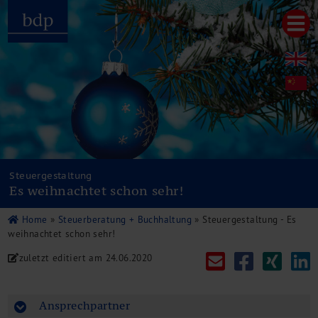
Hauptmenu
Home
bdp aktuell
Über uns
Unternehmenswerte
Referenzen
Pressespiegel
Publikationen
Steuergestaltung
Es weihnachtet schon sehr!
Newsletter
Videos
Home
»
Steuerberatung + Buchhaltung
»
Steuergestaltung - Es
Leistungen
weihnachtet schon sehr!
Steuerberatung
zuletzt editiert am
24.06.2020
Rechtsberatung
Wirtschaftsprüfung
Unternehmensfinanzierung
Ansprechpartner
Restrukturierung