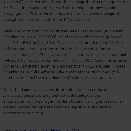
angeschafft oder hergestellt werden, beträgt die Grundzulage noch
Kontakt
2,5 % und bei sogenannten KMU-Unternehmen auf bewegliche
Anlagegüter 5 %. Der Verbleibenszeitraum der Investitionsgüter
beträgt nach wie vor 5 Jahre (für KMU 3 Jahre).
Nach wie vor möglich ist es, für kleinere Unternehmen (mit einem
Eigenkapital bis zu 250.000 Euro) einen Investitionsabzugsbetrag
nach § 7 g EStG in Vorgriff auf Investitionen zu bilden, die 2014 bis
2016 vorgenommen werden sollen. Der Abzugsbetrag beträgt
hierbei maximal 40 % der voraussichtlichen Investitionssumme und
reduziert den steuerlichen Gewinn im Jahre 2013. Auch hierfür muss
ggf. eine Gestaltung noch im Wirtschaftsjahr 2013 erfolgen, um das
Eigenkapital auf die erforderliche Maximalhöhe zu drücken (z. B.
durch noch in 2013 vorzunehmende Gewinnausschüttungen).
Weiterhin können zu diesem Termin die Zeitschiene für die
Jahresabschlusserstellung und die Vollständigkeit der
einzureichenden Unterlagen für die Steuererklärungen besprochen
werden, sodass der spätere Bearbeitungsablauf reibungslos
vonstattengehen kann.
Quelle:
bdp aktuell 101 | November 2013