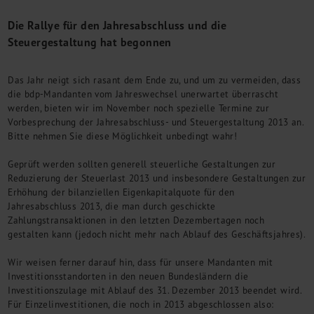
M&A + Unternehmensnachfolge
Die Rallye für den Jahresabschluss und die
Management Consulting
Steuergestaltung hat begonnen
Internationalisierung
China Consulting
Das Jahr neigt sich rasant dem Ende zu, und um zu vermeiden, dass
Unternehmensgründung
die bdp-Mandanten vom Jahreswechsel unerwartet überrascht
Finanz- und Lohnbuchhaltung
werden, bieten wir im November noch spezielle Termine zur
Wirtschaftsprüfung
Vorbesprechung der Jahresabschluss- und Steuergestaltung 2013 an.
Steuerberatung
Bitte nehmen Sie diese Möglichkeit unbedingt wahr!
Rechtsberatung
Geprüft werden sollten generell steuerliche Gestaltungen zur
M&A Deutschland/China
Reduzierung der Steuerlast 2013 und insbesondere Gestaltungen zur
Unternehmensfinanzierung
Erhöhung der bilanziellen Eigenkapitalquote für den
Industrielle Dienstleistungen
Jahresabschluss 2013, die man durch geschickte
Inbound Investments
Zahlungstransaktionen in den letzten Dezembertagen noch
Coaching
gestalten kann (jedoch nicht mehr nach Ablauf des Geschäftsjahres).
Team
Wir weisen ferner darauf hin, dass für unsere Mandanten mit
Events
Investitionsstandorten in den neuen Bundesländern die
Investitionszulage mit Ablauf des 31. Dezember 2013 beendet wird.
Karriere
Für Einzelinvestitionen, die noch in 2013 abgeschlossen also: