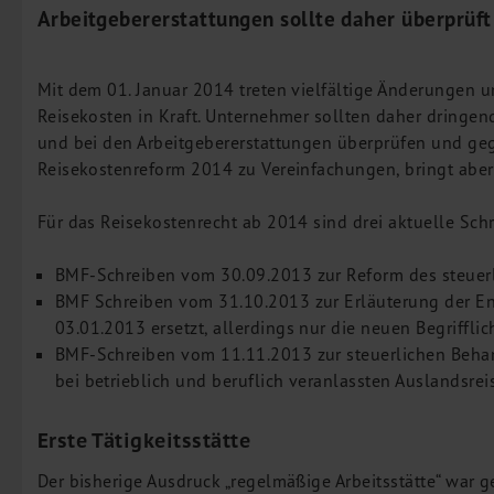
Arbeitgebererstattungen sollte daher überprüf
Leistungen
Steuerberatung
Rechtsberatung
Mit dem 01. Januar 2014 treten vielfältige Änderungen
Wirtschaftsprüfung
Reisekosten in Kraft. Unternehmer sollten daher dring
und bei den Arbeitgebererstattungen überprüfen und geg
Unternehmensfinanzierung
Reisekostenreform 2014 zu Vereinfachungen, bringt aber 
Restrukturierung
M&A + Unternehmensnachfolge
Für das Reisekostenrecht ab 2014 sind drei aktuelle Sc
Management Consulting
BMF-Schreiben vom 30.09.2013 zur Reform des steuerl
Internationalisierung
BMF Schreiben vom 31.10.2013 zur Erläuterung der E
China Consulting
03.01.2013 ersetzt, allerdings nur die neuen Begriffl
Unternehmensgründung
BMF-Schreiben vom 11.11.2013 zur steuerlichen Beh
bei betrieblich und beruflich veranlassten Auslandsre
Finanz- und Lohnbuchhaltung
Wirtschaftsprüfung
Erste Tätigkeitsstätte
Steuerberatung
Der bisherige Ausdruck „regelmäßige Arbeitsstätte“ war g
Rechtsberatung