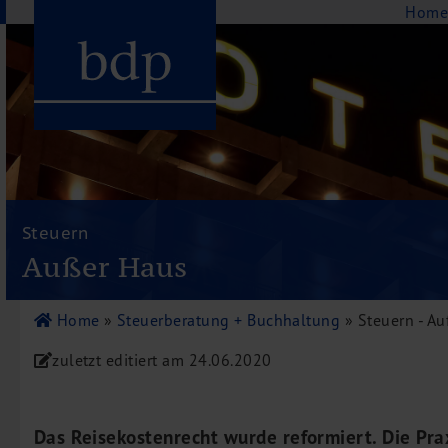
Navigation
Hom
Hauptmenu
Home
bdp aktuell
Steuern
Über uns
Außer Haus
Unternehmenswerte
Referenzen
Home
»
Steuerberatung + Buchhaltung
»
Steuern - A
Pressespiegel
zuletzt editiert am
24.06.2020
Publikationen
Newsletter
Videos
Das Reisekostenrecht wurde reformiert. Die Pr