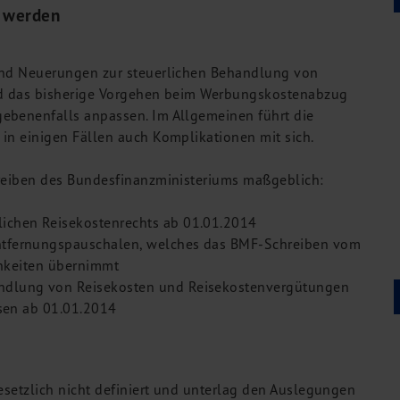
t werden
 und Neuerungen zur steuerlichen Behandlung von
end das bisherige Vorgehen beim Werbungskostenabzug
ebenenfalls anpassen. Im Allgemeinen führt die
in einigen Fällen auch Komplikationen mit sich.
hreiben des Bundesfinanzministeriums maßgeblich:
ichen Reisekostenrechts ab 01.01.2014
ntfernungspauschalen, welches das BMF-Schreiben vom
ichkeiten übernimmt
andlung von Reisekosten und Reisekostenvergütungen
isen ab 01.01.2014
esetzlich nicht definiert und unterlag den Auslegungen