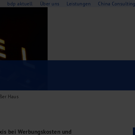
e
bdp aktuell
Über uns
Leistungen
China Consultin
ußer Haus
axis bei Werbungskosten und