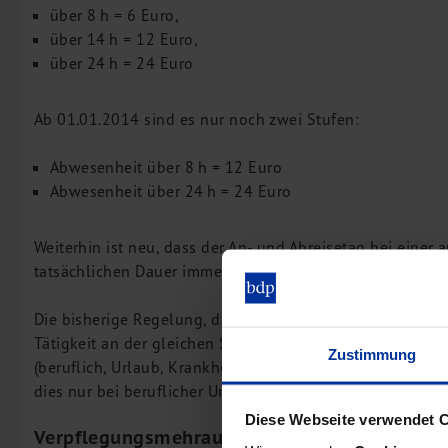
über 8 h = 6 Euro,
über 14 h = 12 Euro,
über 24 h = 24 Euro
Ab 01.01.2014 sind es nur noch zwei Stufen:
Abwesenheit über 8 h = 12 Euro
Abwesenheit über 24 h = 24 Euro
Weiterhin ist neu, dass der An- und Abreisetag bei eine
tatsächlichen Dauer immer als über 8 h (= 12 Euro) berec
Die bisherige Regelung, dass Verpflegungsmehraufwend
Tätigkeit an der gleichen Stelle angesetzt werden dürfen
Zustimmung
(beruflich, Urlaub, Krankheit) von mindestens vier Woche
dies nur bei beruflicher Unterbrechung.
Diese Webseite verwendet 
Verpflegungsmehraufwendungen bei zusätzli