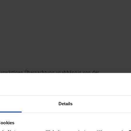
r auswärtigen Übernachtung unabhängig von der
hnet wird.
ungen nur bis maximal drei Monaten bei auswärtiger
, bleibt bestehen. Neu ist, dass jede Unterbrechung
Details
n die 3-Monats-Frist wieder in Gang setzt. Bisher galt
Cookies
cher Mahlzeitengestellung