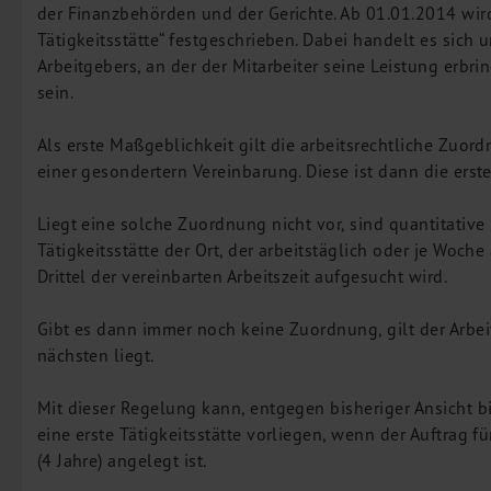
der Finanzbehörden und der Gerichte. Ab 01.01.2014 wir
M&A Deutschland/China
Tätigkeitsstätte“ festgeschrieben. Dabei handelt es sich 
Unternehmensfinanzierung
Arbeitgebers, an der der Mitarbeiter seine Leistung erbri
Industrielle Dienstleistungen
sein.
Inbound Investments
Als erste Maßgeblichkeit gilt die arbeitsrechtliche Zuord
Coaching
einer gesondertern Vereinbarung. Diese ist dann die erste 
Team
Liegt eine solche Zuordnung nicht vor, sind quantitative K
Events
Tätigkeitsstätte der Ort, der arbeitstäglich oder je Woch
Drittel der vereinbarten Arbeitszeit aufgesucht wird.
Karriere
Kontakt
Gibt es dann immer noch keine Zuordnung, gilt der Arbei
nächsten liegt.
Mit dieser Regelung kann, entgegen bisheriger Ansicht 
eine erste Tätigkeitsstätte vorliegen, wenn der Auftrag 
(4 Jahre) angelegt ist.