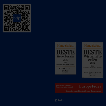
© bdp