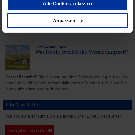
Alle Cookies zulassen
BFH: Die Überlassung einer Wohnung an die Eltern ist nicht als
Nutzung zu eigenen Wohnzwecken anzusehen
Anpassen
Ferienwohnungen
Was ist die ortsübliche Vermietungszeit?
Bundesfinanzhof: Die Auslastung einer Ferienwohnung muss über
einen mehrjährigen zusammenhängenden Zeitraum und nicht für
jedes Jahr einzeln geprüft werden.
bdp Newsletter
bdp aktuell erscheint auch als monatlicher E-Mail-Newsletter.
Newsletter bestellen