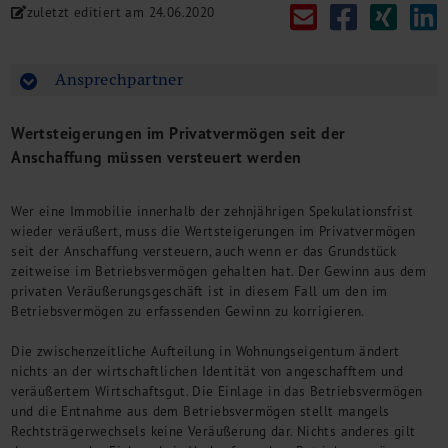
zuletzt editiert am
24.06.2020
M&A + Unternehmensnachfolge
Management Consulting
Internationalisierung
Ansprechpartner
China Consulting
Unternehmensgründung
Wertsteigerungen im Privatvermögen seit der
Finanz- und Lohnbuchhaltung
Anschaffung müssen versteuert werden
Wirtschaftsprüfung
Steuerberatung
Wer eine Immobilie innerhalb der zehnjährigen Spekulationsfrist
Rechtsberatung
wieder veräußert, muss die Wertsteigerungen im Privatvermögen
M&A Deutschland/China
seit der Anschaffung versteuern, auch wenn er das Grundstück
Unternehmensfinanzierung
zeitweise im Betriebsvermögen gehalten hat. Der Gewinn aus dem
Industrielle Dienstleistungen
privaten Veräußerungsgeschäft ist in diesem Fall um den im
Inbound Investments
Betriebsvermögen zu erfassenden Gewinn zu korrigieren.
Coaching
Die zwischenzeitliche Aufteilung in Wohnungseigentum ändert
Team
nichts an der wirtschaftlichen Identität von angeschafftem und
veräußertem Wirtschaftsgut. Die Einlage in das Betriebsvermögen
Events
und die Entnahme aus dem Betriebsvermögen stellt mangels
Karriere
Rechtsträgerwechsels keine Veräußerung dar. Nichts anderes gilt