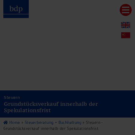
Hauptmenu
Home
bdp aktuell
Über uns
Unternehmenswerte
Referenzen
Pressespiegel
Publikationen
Newsletter
Videos
Leistungen
Steuern
Grundstücksverkauf innerhalb der
Steuerberatung
Spekulationsfrist
Rechtsberatung
Wirtschaftsprüfung
Home
»
Steuerberatung + Buchhaltung
»
Steuern -
Unternehmensfinanzierung
Grundstücksverkauf innerhalb der Spekulationsfrist
Restrukturierung