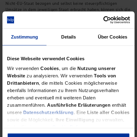
Nicht-EU-Staat bezogen und selbst keine steuerpflichtigen
Umsätze in dem jeweiligen Staat erbracht haben, können sich die
ausländische Vorsteuer erstatten lassen.
Zustimmung
Details
Über Cookies
Abschreibungsregeln
Vermietung von Tiny Houses
Diese Webseite verwendet Cookies
Wir verwenden
Cookies
, um die
Nutzung unserer
Website
zu analysieren. Wir verwenden
Tools von
Welcher Abschreibungssatz wird bei der Vermietung von Tiny
Houses zugrunde gelegt? Antwort der Finanzverwaltung: Es kommt
Drittanbietern
, die mittels Cookies möglicherweise
darauf an.
ebenfalls Informationen zu Ihrem Nutzungsverhalten
erheben und eventuell mit weiteren Daten
zusammenführen.
Ausführliche Erläuterungen
enthält
unsere
Datenschutzerklärung
. Eine
Liste aller Cookies
Veräußerungsgewinne
sowie die Möglichkeit,
Ihre Einwilligung
zu verwalten,
Überlassung an die Eltern
finden Sie in unserer
Cookie Policy
.