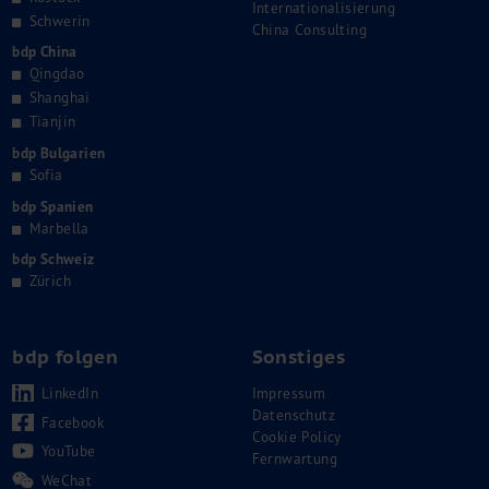
Internationalisierung
Schwerin
China Consulting
bdp China
Qingdao
Shanghai
Tianjin
bdp Bulgarien
Sofia
bdp Spanien
Marbella
bdp Schweiz
Zürich
bdp folgen
Sonstiges
LinkedIn
Impressum
Datenschutz
Facebook
Cookie Policy
YouTube
Fernwartung
WeChat