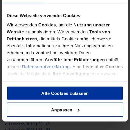
Diese Webseite verwendet Cookies
Wir verwenden
Cookies
, um die
Nutzung unserer
bdp aktuell: Archiv
Website
zu analysieren. Wir verwenden
Tools von
Jahrgang 2025/26 | Ausgaben 220ff.
Drittanbietern
, die mittels Cookies möglicherweise
Jahrgang 2024 | 209 - 219
ebenfalls Informationen zu Ihrem Nutzungsverhalten
Jahrgang 2023 | 198 - 208
erheben und eventuell mit weiteren Daten
Jahrgang 2022 | 187 - 197
zusammenführen.
Ausführliche Erläuterungen
enthält
Jahrgang 2021 | 176 - 186
Jahrgang 2020 | 166 - 175
unsere
Datenschutzerklärung
. Eine
Liste aller Cookies
Jahrgang 2019 | 156 - 165
sowie die Möglichkeit,
Ihre Einwilligung
zu verwalten,
Jahrgang 2018 | 146 - 155
finden Sie in unserer
Cookie Policy
.
Jahrgang 2017 | 135 - 145
Jahrgang 2016 | 125 - 134
Alle Cookies zulassen
Jahrgang 2015 | 114 - 124
Jahrgang 2014 | 103 - 113
Jahrgang 2013 | 92 - 102
Anpassen
Jahrgang 2012 | 81 - 91
Jahrgang 2011 | 70 - 80
Jahrgang 2010 | 59 - 69
Jahrgang 2009 | 48 - 58