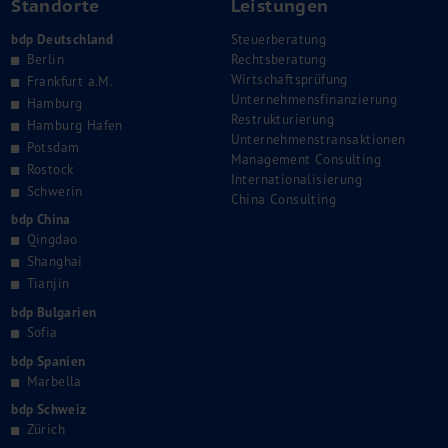
Standorte
Leistungen
bdp Deutschland
Steuerberatung
Berlin
Rechtsberatung
Wirtschaftsprüfung
Frankfurt a.M.
Unternehmensfinanzierung
Hamburg
Restrukturierung
Hamburg Hafen
Unternehmenstransaktionen
Potsdam
Management Consulting
Rostock
Internationalisierung
Schwerin
China Consulting
bdp China
Qingdao
Shanghai
Tianjin
bdp Bulgarien
Sofia
bdp Spanien
Marbella
bdp Schweiz
Zürich