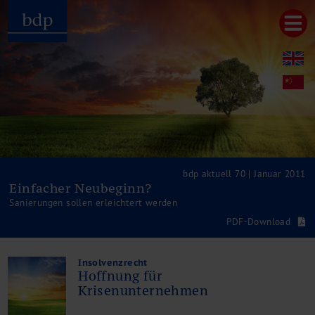
Hauptmenu
Home
bdp aktuell
Über uns
Unternehmenswerte
Referenzen
Pressespiegel
Publikationen
bdp aktuell 70 | Januar 2011
Einfacher Neubeginn?
Newsletter
Sanierungen sollen erleichtert werden
Videos
PDF-Download
Leistungen
Steuerberatung
Rechtsberatung
Insolvenzrecht
Hoffnung für
Wirtschaftsprüfung
Krisenunternehmen
Unternehmensfinanzierung
Restrukturierung