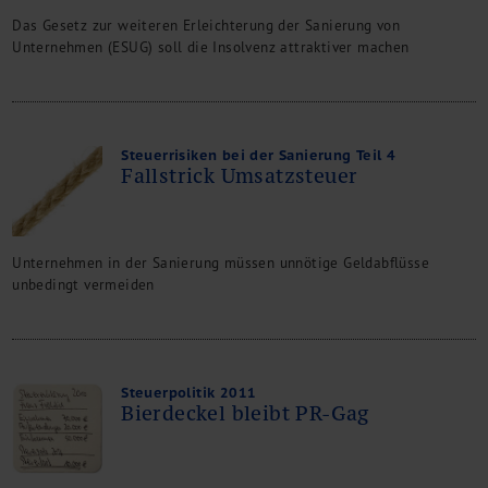
M&A + Unternehmensnachfolge
Das Gesetz zur weiteren Erleichterung der Sanierung von
Management Consulting
Unternehmen (ESUG) soll die Insolvenz attraktiver machen
Internationalisierung
China Consulting
Unternehmensgründung
Finanz- und Lohnbuchhaltung
Steuerrisiken bei der Sanierung Teil 4
Fallstrick Umsatzsteuer
Wirtschaftsprüfung
Steuerberatung
Rechtsberatung
M&A Deutschland/China
Unternehmen in der Sanierung müssen unnötige Geldabflüsse
unbedingt vermeiden
Unternehmensfinanzierung
Industrielle Dienstleistungen
Inbound Investments
Coaching
Steuerpolitik 2011
Team
Bierdeckel bleibt PR-Gag
Events
Karriere