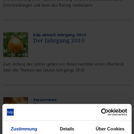
Entscheidungen und kann das Rating verbessern
bdp aktuell Jahrgang 2010
Der Jahrgang 2010
Zum Anfang des Jahres geben wir Ihnen nochmal einen Überblick
über die Themen des letzen Jahrgangs 2010
Steuernews
Firmenwagen
Zustimmung
Details
Über Cookies
Änderungen bei der Fahrtenbuchmethode ab 2011