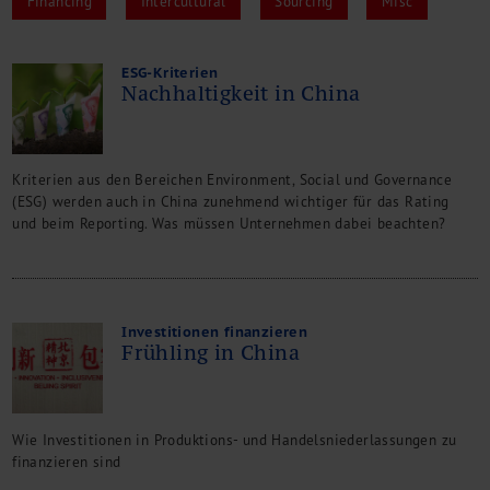
Financing
Intercultural
Sourcing
Misc
Management Consulting
Internationalisierung
China Consulting
ESG-Kriterien
Nachhaltigkeit in China
Unternehmensgründung
Finanz- und Lohnbuchhaltung
Wirtschaftsprüfung
Steuerberatung
Kriterien aus den Bereichen Environment, Social und Governance
Rechtsberatung
(ESG) werden auch in China zunehmend wichtiger für das Rating
und beim Reporting. Was müssen Unternehmen dabei beachten?
M&A Deutschland/China
Unternehmensfinanzierung
Industrielle Dienstleistungen
Inbound Investments
Coaching
Investitionen finanzieren
Frühling in China
Team
Events
Karriere
Wie Investitionen in Produktions- und Handelsniederlassungen zu
finanzieren sind
Kontakt