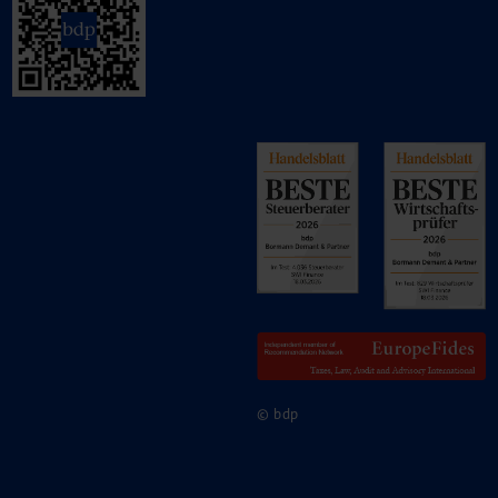
© bdp