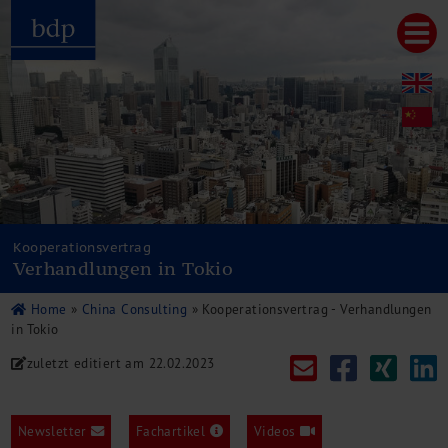
Hauptmenu
Home
bdp aktuell
Über uns
Unternehmenswerte
Referenzen
Pressespiegel
Publikationen
Kooperationsvertrag
Verhandlungen in Tokio
Newsletter
Videos
Home
»
China Consulting
»
Kooperationsvertrag - Verhandlungen
Leistungen
in Tokio
Steuerberatung
zuletzt editiert am
22.02.2023
Rechtsberatung
Wirtschaftsprüfung
Unternehmensfinanzierung
Newsletter
Fachartikel
Videos
Restrukturierung