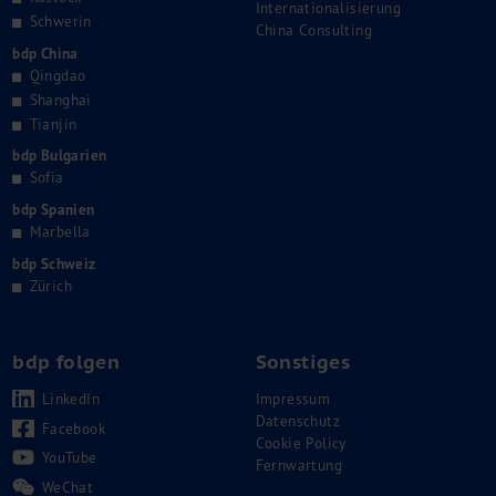
Internationalisierung
Schwerin
China Consulting
bdp China
Qingdao
Shanghai
Tianjin
bdp Bulgarien
Sofia
bdp Spanien
Marbella
bdp Schweiz
Zürich
bdp folgen
Sonstiges
LinkedIn
Impressum
Datenschutz
Facebook
Cookie Policy
YouTube
Fernwartung
WeChat