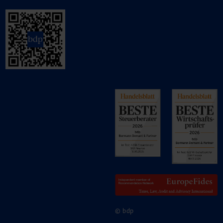
© bdp