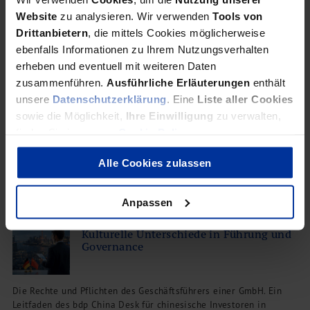
Website
zu analysieren. Wir verwenden
Tools von
Drittanbietern
, die mittels Cookies möglicherweise
bdp Webinar mit CHKD
ebenfalls Informationen zu Ihrem Nutzungsverhalten
Datenschutz, KI und Prüfung in
erheben und eventuell mit weiteren Daten
Deutschland
zusammenführen.
Ausführliche Erläuterungen
enthält
unsere
Datenschutzerklärung
. Eine
Liste aller Cookies
Praktische Einblicke für chinesische Investoren in die Strukturen
sowie die Möglichkeit,
Ihre Einwilligung
zu verwalten,
des Datenschutzes und der Datensicherheit in Deutschland,
finden Sie in unserer
Cookie Policy
.
einschließlich des Einsatzes von KI-Tools sowie der Rolle von
Prüfungs- und Kontrollmechanismen.
Alle Cookies zulassen
Anpassen
Grundkurs Geschäftsführung (3)
Kulturelle Unterschiede in Führung und
Governance
Die Rechte und Pflichten des Geschäftsführers einer GmbH. Ein
Leitfaden des bdp China Desk für chinesische Investoren in