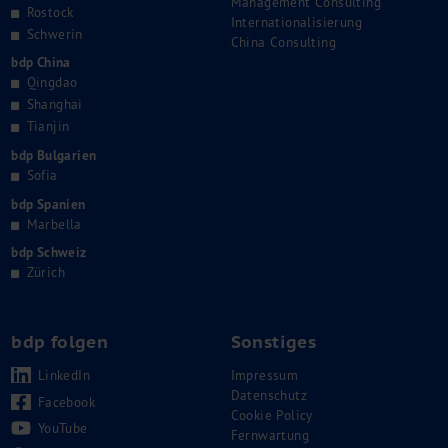
Management Consulting
Rostock
Internationalisierung
Schwerin
China Consulting
bdp China
Qingdao
Shanghai
Tianjin
bdp Bulgarien
Sofia
bdp Spanien
Marbella
bdp Schweiz
Zürich
bdp folgen
Sonstiges
LinkedIn
Impressum
Datenschutz
Facebook
Cookie Policy
YouTube
Fernwartung