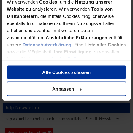
Wir verwenden
Cookies
, um die
Nutzung unserer
Website
zu analysieren. Wir verwenden
Tools von
Nicht fehlende Ideen, sondern eingeschränkte Kommunikation
bremsen Organisationen. Wie die betriebliche Gesprächskultur
Drittanbietern
, die mittels Cookies möglicherweise
Leistungsfähigkeit und Veränderungsbereitschaft beeinflusst.
ebenfalls Informationen zu Ihrem Nutzungsverhalten
erheben und eventuell mit weiteren Daten
zusammenführen.
Ausführliche Erläuterungen
enthält
unsere
Datenschutzerklärung
. Eine
Liste aller Cookies
Sozialversicherungsbeiträge
sowie die Möglichkeit,
Ihre Einwilligung
zu verwalten,
So vermeiden Sie Nachforderungen
finden Sie in unserer
Cookie Policy
.
Alle Cookies zulassen
Variable Prämien können bei Urlaub, Krankheit und Feiertagen zu
erheblichen sozialversicherungsrechtlichen Risiken führen. Wir
Anpassen
erläutern Gestaltungsoptionen zur Vermeidung.
bdp Newsletter
bdp aktuell erscheint auch als monatlicher E-Mail-Newsletter.
Newsletter bestellen