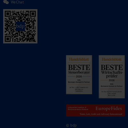
WeChat
© bdp