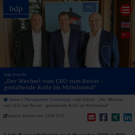
Hauptmenu
Home
bdp aktuell
Über uns
Unternehmenswerte
Referenzen
Pressespiegel
Publikationen
bdp Events
„Der Wechsel vom CEO zum Beirat -
Newsletter
gestaltende Rolle im Mittelstand“
Videos
Leistungen
Home
»
Management Consulting
»
bdp Events - „Der Wechsel
Steuerberatung
vom CEO zum Beirat - gestaltende Rolle im Mittelstand“
Rechtsberatung
zuletzt editiert am
23.03.2021
Wirtschaftsprüfung
Unternehmensfinanzierung
Restrukturierung
2. bdp Businessfrühstück am 4. November 2019 im BCH