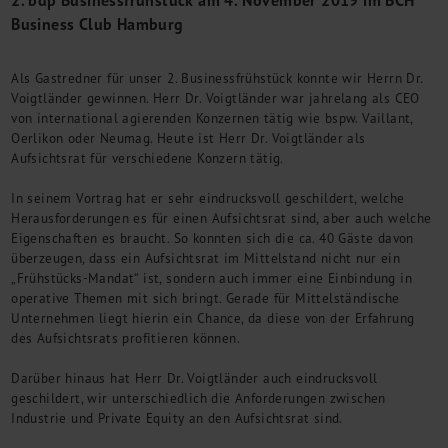
M&A + Unternehmensnachfolge
Business Club Hamburg
Management Consulting
Internationalisierung
Als Gastredner für unser 2. Businessfrühstück konnte wir Herrn Dr.
China Consulting
Voigtländer gewinnen. Herr Dr. Voigtländer war jahrelang als CEO
Unternehmensgründung
von international agierenden Konzernen tätig wie bspw. Vaillant,
Oerlikon oder Neumag. Heute ist Herr Dr. Voigtländer als
Finanz- und Lohnbuchhaltung
Aufsichtsrat für verschiedene Konzern tätig.
Wirtschaftsprüfung
Steuerberatung
In seinem Vortrag hat er sehr eindrucksvoll geschildert, welche
Rechtsberatung
Herausforderungen es für einen Aufsichtsrat sind, aber auch welche
M&A Deutschland/China
Eigenschaften es braucht. So konnten sich die ca. 40 Gäste davon
überzeugen, dass ein Aufsichtsrat im Mittelstand nicht nur ein
Unternehmensfinanzierung
„Frühstücks-Mandat“ ist, sondern auch immer eine Einbindung in
Industrielle Dienstleistungen
operative Themen mit sich bringt. Gerade für Mittelständische
Inbound Investments
Unternehmen liegt hierin ein Chance, da diese von der Erfahrung
Coaching
des Aufsichtsrats profitieren können.
Team
Darüber hinaus hat Herr Dr. Voigtländer auch eindrucksvoll
Events
geschildert, wir unterschiedlich die Anforderungen zwischen
Industrie und Private Equity an den Aufsichtsrat sind.
Karriere