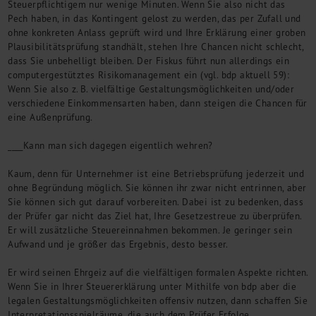
Steuerpflichtigem nur wenige Minuten. Wenn Sie also nicht das
Kontakt
Pech haben, in das Kontingent gelost zu werden, das per Zufall und
ohne konkreten Anlass geprüft wird und Ihre Erklärung einer groben
Plausibilitätsprüfung standhält, stehen Ihre Chancen nicht schlecht,
dass Sie unbehelligt bleiben. Der Fiskus führt nun allerdings ein
computergestütztes Risikomanagement ein (vgl. bdp aktuell 59):
Wenn Sie also z. B. vielfältige Gestaltungsmöglichkeiten und/oder
verschiedene Einkommensarten haben, dann steigen die Chancen für
eine Außenprüfung.
____Kann man sich dagegen eigentlich wehren?
Kaum, denn für Unternehmer ist eine Betriebsprüfung jederzeit und
ohne Begründung möglich. Sie können ihr zwar nicht entrinnen, aber
Sie können sich gut darauf vorbereiten. Dabei ist zu bedenken, dass
der Prüfer gar nicht das Ziel hat, Ihre Gesetzestreue zu überprüfen.
Er will zusätzliche Steuereinnahmen bekommen. Je geringer sein
Aufwand und je größer das Ergebnis, desto besser.
Er wird seinen Ehrgeiz auf die vielfältigen formalen Aspekte richten.
Wenn Sie in Ihrer Steuererklärung unter Mithilfe von bdp aber die
legalen Gestaltungsmöglichkeiten offensiv nutzen, dann schaffen Sie
Interpretationsspielräume, die auch dem Prüfer Erfolge