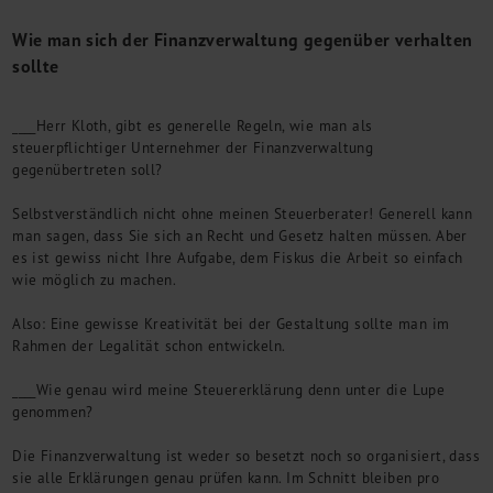
M&A + Unternehmensnachfolge
Wie man sich der Finanzverwaltung gegenüber verhalten
Management Consulting
sollte
Internationalisierung
China Consulting
____Herr Kloth, gibt es generelle Regeln, wie man als
Unternehmensgründung
steuerpflichtiger Unternehmer der Finanzverwaltung
Finanz- und Lohnbuchhaltung
gegenübertreten soll?
Wirtschaftsprüfung
Steuerberatung
Selbstverständlich nicht ohne meinen Steuerberater! Generell kann
Rechtsberatung
man sagen, dass Sie sich an Recht und Gesetz halten müssen. Aber
es ist gewiss nicht Ihre Aufgabe, dem Fiskus die Arbeit so einfach
M&A Deutschland/China
wie möglich zu machen.
Unternehmensfinanzierung
Industrielle Dienstleistungen
Also: Eine gewisse Kreativität bei der Gestaltung sollte man im
Inbound Investments
Rahmen der Legalität schon entwickeln.
Coaching
____Wie genau wird meine Steuererklärung denn unter die Lupe
Team
genommen?
Events
Die Finanzverwaltung ist weder so besetzt noch so organisiert, dass
Karriere
sie alle Erklärungen genau prüfen kann. Im Schnitt bleiben pro