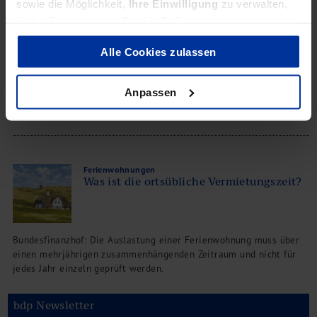
sowie die Möglichkeit,
Ihre Einwilligung
zu verwalten,
Veräußerungsgewinne
finden Sie in unserer
Cookie Policy
.
Überlassung an die Eltern
Alle Cookies zulassen
BFH: Die Überlassung einer Wohnung an die Eltern ist nicht als
Anpassen
Nutzung zu eigenen Wohnzwecken anzusehen
Ferienwohnungen
Was ist die ortsübliche Vermietungszeit?
Bundesfinanzhof: Die Auslastung einer Ferienwohnung muss über
einen mehrjährigen zusammenhängenden Zeitraum und nicht für
jedes Jahr einzeln geprüft werden.
bdp Newsletter