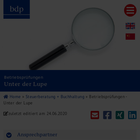
Hauptmenu
Home
bdp aktuell
Über uns
Unternehmenswerte
Referenzen
Pressespiegel
Publikationen
Betriebsprüfungen
Unter der Lupe
Newsletter
Videos
Home
»
Steuerberatung + Buchhaltung
»
Betriebsprüfungen -
Leistungen
Unter der Lupe
Steuerberatung
zuletzt editiert am
24.06.2020
Rechtsberatung
Wirtschaftsprüfung
Unternehmensfinanzierung
Ansprechpartner
Restrukturierung