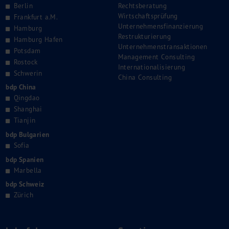
Berlin
Rechtsberatung
Wirtschaftsprüfung
Frankfurt a.M.
Unternehmensfinanzierung
Hamburg
Restrukturierung
Hamburg Hafen
Unternehmenstransaktionen
Potsdam
Management Consulting
Rostock
Internationalisierung
Schwerin
China Consulting
bdp China
Qingdao
Shanghai
Tianjin
bdp Bulgarien
Sofia
bdp Spanien
Marbella
bdp Schweiz
Zürich