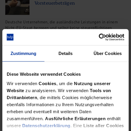
Vorsteuerbeträgen
Deutsche Unternehmen, die ausländische Leistungen in einem
Nicht-EU-Staat bezogen und selbst keine steuerpflichtigen
Umsätze in dem jeweiligen Staat erbracht haben, können sich die
ausländische Vorsteuer erstatten lassen.
Zustimmung
Details
Über Cookies
Abschreibungsregeln
Vermietung von Tiny Houses
Diese Webseite verwendet Cookies
Wir verwenden
Cookies
, um die
Nutzung unserer
Website
zu analysieren. Wir verwenden
Tools von
Drittanbietern
, die mittels Cookies möglicherweise
Welcher Abschreibungssatz wird bei der Vermietung von Tiny
Houses zugrunde gelegt? Antwort der Finanzverwaltung: Es kommt
ebenfalls Informationen zu Ihrem Nutzungsverhalten
darauf an.
erheben und eventuell mit weiteren Daten
zusammenführen.
Ausführliche Erläuterungen
enthält
unsere
Datenschutzerklärung
. Eine
Liste aller Cookies