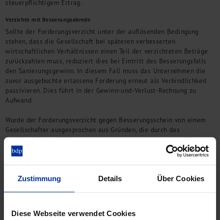
steuerpflichtigem Ertrag.
Verzichte mit Besserungsabrede
Sollte der Forderungsverzicht unter der auflösenden Bedingung
stehen, dass die Gesellschaft bei späteren verbesserten
wirtschaftlichen Verhältnissen einen Teil der verzichteten Beträge
zurückzahlen muss, reduziert dies bei Eintritt des Besserungsfalls
den Sanierungsgewinn. In diesem Fall muss das Unternehmen die
zuvor ausgebuchte erlassene Forderung erneut als Verbindlichkeit
passivieren. Dies führt in der Gewinn-und-Verlust-Rechnung zu
Aufwand.
Wurde der Forderungsverzicht gegen Besserungsschein von einem
Gesellschafter ausgesprochen aus Gründen, die durch das
Gesellschafterverhältnis veranlasst waren, so richtet sich die
steuerliche Behandlung nach der Behandlung des ursprünglichen
Forderungsverzichts. War der Forderungsverzicht als verdeckte
Einlage nicht steuerwirksam, so stellt der Aufwand aus der
Zustimmung
Details
Über Cookies
Einbuchung der Verbindlichkeit eine erfolgsneutrale
Kapitalrückzahlung dar.
Spezialfall Restschuldbefreiung
Diese Webseite verwendet Cookies