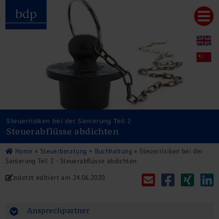
Hauptmenu
Home
bdp aktuell
Über uns
Unternehmenswerte
Referenzen
Pressespiegel
Publikationen
Steuerrisiken bei der Sanierung Teil 2
Steuerabflüsse abdichten
Newsletter
Videos
Home
»
Steuerberatung + Buchhaltung
»
Steuerrisiken bei der
Leistungen
Sanierung Teil 2 - Steuerabflüsse abdichten
Steuerberatung
zuletzt editiert am
24.06.2020
Rechtsberatung
Wirtschaftsprüfung
Unternehmensfinanzierung
Ansprechpartner
Restrukturierung