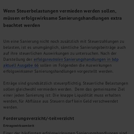
M&A + Unternehmensnachfolge
Wenn Steuerbelastungen vermieden werden sollen,
Management Consulting
müssen erfolgswirksame Sanierungshandlungen extra
Internationalisierung
beachtet werden
China Consulting
Unternehmensgründung
Um eine Sanierung nicht noch zusätzlich mit Steuerzahlungen zu
Finanz- und Lohnbuchhaltung
belasten, ist es unumgänglich, sämtliche Sanierungsbeiträge auch
Wirtschaftsprüfung
auf ihre steuerlichen Auswirkungen zu untersuchen. Nach der
Steuerberatung
Darstellung der
erfolgs
neutralen
Sanierungshandlungen in bdp
Rechtsberatung
aktuell Ausgabe 66
sollen im Folgenden die Auswirkungen
M&A Deutschland/China
erfolgs
wirksamer
Sanierungshandlungen vorgestellt werden.
Unternehmensfinanzierung
Erträge sind grundsätzlich steuerpflichtig. Steuerliche Belastungen
Industrielle Dienstleistungen
sollen gleichwohl vermieden werden. Denn das gemeinsame Ziel
Inbound Investments
einer jeden Sanierung ist: Die knappe Liquidität muss erhalten
Coaching
werden, für Abflüsse aus Steuern darf kein Geld verschwendet
werden.
Team
Events
Forderungsverzicht/-teilverzicht
Ertragswirksamkeit
Karriere
Einer der häufigsten erfolgswirksamen Sanierungshandlungen sind