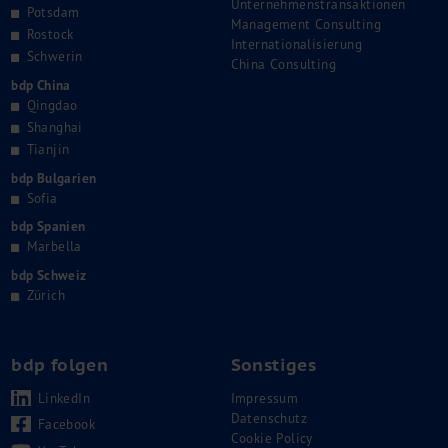
Unternehmenstransaktionen
Potsdam
Management Consulting
Rostock
Internationalisierung
Schwerin
China Consulting
bdp China
Qingdao
Shanghai
Tianjin
bdp Bulgarien
Sofia
bdp Spanien
Marbella
bdp Schweiz
Zürich
bdp folgen
Sonstiges
LinkedIn
Impressum
Datenschutz
Facebook
Cookie Policy