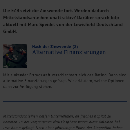
M&A + Unternehmensnachfolge
Die EZB setzt die Zinswende fort. Werden dadurch
Management Consulting
Mittelstandsanleihen unattraktiv? Darüber sprach bdp
Internationalisierung
aktuell mit Marc Speidel von der Lewisfield Deutschland
China Consulting
GmbH.
Unternehmensgründung
Finanz- und Lohnbuchhaltung
Nach der Zinswende (2)
Wirtschaftsprüfung
Alternative Finanzierungen
Steuerberatung
Rechtsberatung
M&A Deutschland/China
Mit sinkender Ertragskraft verschlechtert sich das Rating. Dann sind
Unternehmensfinanzierung
alternative Finanzierungen gefragt. Wir erläutern, welche Optionen
Industrielle Dienstleistungen
dann zur Verfügung stehen.
Inbound Investments
Coaching
Team
Events
Mittelstandsanleihen helfen Unternehmen, an frisches Kapital zu
kommen. In der vergangenen Nullzinsphase waren diese Anleihen bei
Karriere
Investoren gefragt. Nach einer jahrelangen Phase der Stagnation haben