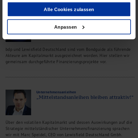
Verwandte Beiträge
Alle Cookies zulassen
bdp und Lewisfield Deutschland
Kapital für den Mittelstand
Anpassen
bdp und Lewisfield Deutschland sind vom Bondguide als führende
Akteure am Kapitalmarkt ausgezeichnet worden. Hier stellen wir
gemeinsam durchgeführte Finanzierungsprojekte vor.
Unternehmensanleihen
„Mittelstandsanleihen bleiben attraktiv!“
Über den volatilen Kapitalmarkt und dessen Auswirkungen auf die
Strategie mittelständischer Unternehmensfinanzierung sprachen
wir mit Marc Speidel, CEO von Lewisfield Deutschland Gmbh.