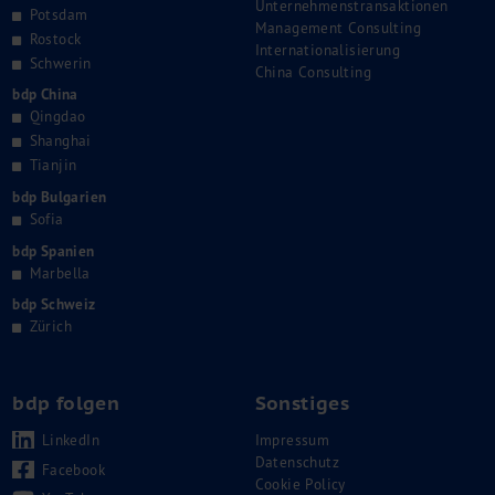
Unternehmenstransaktionen
Potsdam
Management Consulting
Rostock
Internationalisierung
Schwerin
China Consulting
bdp China
Qingdao
Shanghai
Tianjin
bdp Bulgarien
Sofia
bdp Spanien
Marbella
bdp Schweiz
Zürich
bdp folgen
Sonstiges
LinkedIn
Impressum
Datenschutz
Facebook
Cookie Policy