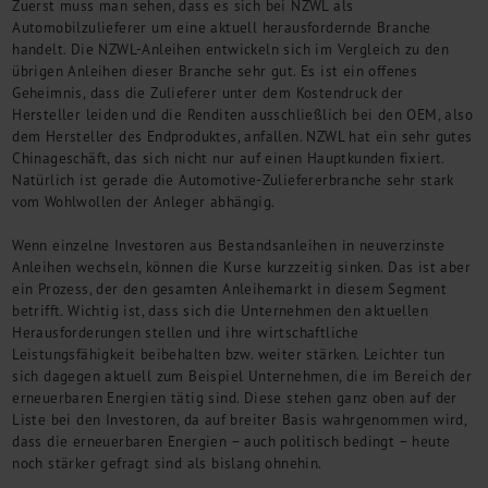
Zuerst muss man sehen, dass es sich bei NZWL als
Automobilzulieferer um eine aktuell herausfordernde Branche
handelt. Die NZWL-Anleihen entwickeln sich im Vergleich zu den
übrigen Anleihen dieser Branche sehr gut. Es ist ein offenes
Geheimnis, dass die Zulieferer unter dem Kostendruck der
Hersteller leiden und die Renditen ausschließlich bei den OEM, also
dem Hersteller des Endproduktes, anfallen. NZWL hat ein sehr gutes
Chinageschäft, das sich nicht nur auf einen Hauptkunden fixiert.
Natürlich ist gerade die Automotive-Zuliefererbranche sehr stark
vom Wohlwollen der Anleger abhängig.
Wenn einzelne Investoren aus Bestandsanleihen in neuverzinste
Anleihen wechseln, können die Kurse kurzzeitig sinken. Das ist aber
ein Prozess, der den gesamten Anleihemarkt in diesem Segment
betrifft. Wichtig ist, dass sich die Unternehmen den aktuellen
Herausforderungen stellen und ihre wirtschaftliche
Leistungsfähigkeit beibehalten bzw. weiter stärken. Leichter tun
sich dagegen aktuell zum Beispiel Unternehmen, die im Bereich der
erneuerbaren Energien tätig sind. Diese stehen ganz oben auf der
Liste bei den Investoren, da auf breiter Basis wahrgenommen wird,
dass die erneuerbaren Energien – auch politisch bedingt – heute
noch stärker gefragt sind als bislang ohnehin.