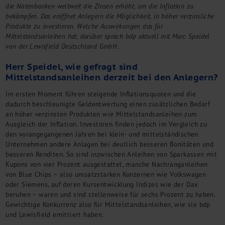
Kontakt
die Notenbanken weltweit die Zinsen erhöht, um die Inflation zu
bekämpfen. Das eröffnet Anlegern die Möglichkeit, in höher verzinsliche
Produkte zu investieren. Welche Auswirkungen das für
Mittelstandsanleihen hat, darüber sprach bdp aktuell mit Marc Speidel
von der Lewisfield Deutschland GmbH.
Herr Speidel, wie gefragt sind
Mittelstandsanleihen derzeit bei den Anlegern?
Im ersten Moment führen steigende Inflationsquoten und die
dadurch beschleunigte Geldentwertung einen zusätzlichen Bedarf
an höher verzinsten Produkten wie Mittelstandsanleihen zum
Ausgleich der Inflation. Investoren finden jedoch im Vergleich zu
den vorangegangenen Jahren bei klein- und mittelständischen
Unternehmen andere Anlagen bei deutlich besseren Bonitäten und
besseren Renditen. So sind inzwischen Anleihen von Sparkassen mit
Kupons von vier Prozent ausgestattet, manche Nachranganleihen
von Blue Chips – also umsatzstarken Konzernen wie Volkswagen
oder Siemens, auf deren Kursentwicklung Indizes wie der Dax
beruhen – waren und sind stellenweise für sechs Prozent zu haben.
Gewichtige Konkurrenz also für Mittelstandsanleihen, wie sie bdp
und Lewisfield emittiert haben.