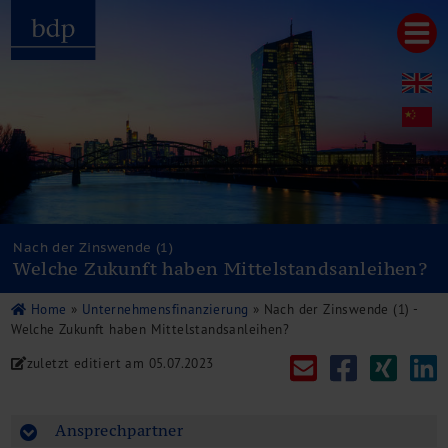
Hauptmenu
Home
bdp aktuell
Über uns
Unternehmenswerte
Referenzen
Pressespiegel
Publikationen
Nach der Zinswende (1)
Welche Zukunft haben Mittelstandsanleihen?
Newsletter
Videos
Home
»
Unternehmensfinanzierung
»
Nach der Zinswende (1) -
Leistungen
Welche Zukunft haben Mittelstandsanleihen?
Steuerberatung
zuletzt editiert am
05.07.2023
Rechtsberatung
Wirtschaftsprüfung
Unternehmensfinanzierung
Ansprechpartner
Restrukturierung