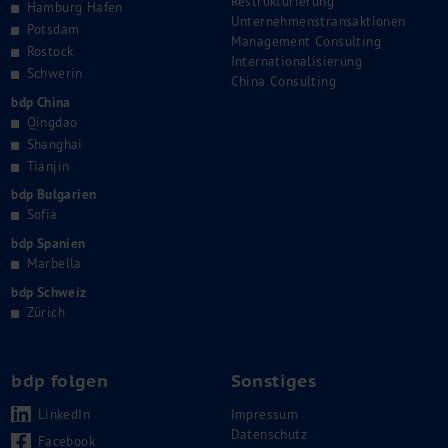
Restrukturierung
Hamburg Hafen
Unternehmenstransaktionen
Potsdam
Management Consulting
Rostock
Internationalisierung
Schwerin
China Consulting
bdp China
Qingdao
Shanghai
Tianjin
bdp Bulgarien
Sofia
bdp Spanien
Marbella
bdp Schweiz
Zürich
bdp folgen
Sonstiges
LinkedIn
Impressum
Datenschutz
Facebook