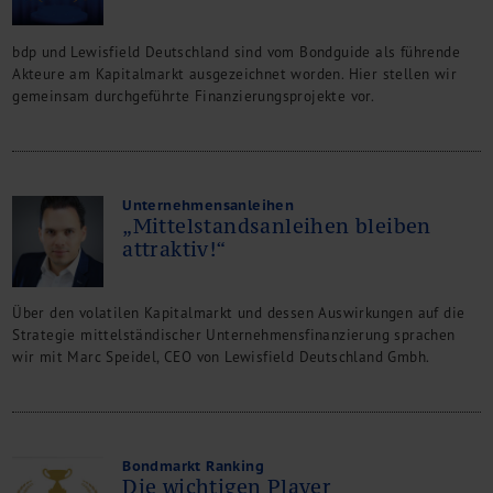
M&A + Unternehmensnachfolge
Management Consulting
bdp und Lewisfield Deutschland sind vom Bondguide als führende
Internationalisierung
Akteure am Kapitalmarkt ausgezeichnet worden. Hier stellen wir
gemeinsam durchgeführte Finanzierungsprojekte vor.
China Consulting
Unternehmensgründung
Finanz- und Lohnbuchhaltung
Wirtschaftsprüfung
Unternehmensanleihen
Steuerberatung
„Mittelstandsanleihen bleiben
Rechtsberatung
attraktiv!“
M&A Deutschland/China
Unternehmensfinanzierung
Über den volatilen Kapitalmarkt und dessen Auswirkungen auf die
Industrielle Dienstleistungen
Strategie mittelständischer Unternehmensfinanzierung sprachen
Inbound Investments
wir mit Marc Speidel, CEO von Lewisfield Deutschland Gmbh.
Coaching
Team
Events
Bondmarkt Ranking
Karriere
Die wichtigen Player