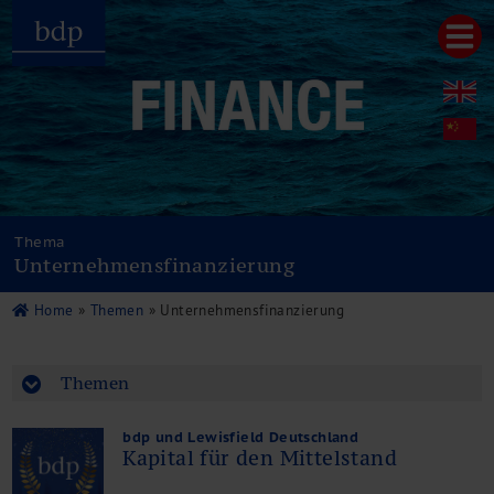
Hauptmenu
Home
bdp aktuell
Über uns
Unternehmenswerte
Referenzen
Thema
Pressespiegel
Unternehmensfinanzierung
Publikationen
Newsletter
Home
»
Themen
» Unternehmensfinanzierung
Videos
Leistungen
Steuerberatung
Themen
Rechtsberatung
Wirtschaftsprüfung
bdp und Lewisfield Deutschland
Kapital für den Mittelstand
Unternehmensfinanzierung
Restrukturierung