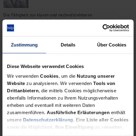
Die Fähigkeit zur klaren und nachvollziehbaren
Bankenkommunikation ist elementar für eine professionelle
Unternehmensführung. Das bdp-Reporting-Tool hilft dabei.
Zustimmung
Details
Über Cookies
Gestaltung von Kreditverhältnissen (4)
Sicherheiten im Griff
Diese Webseite verwendet Cookies
Wir verwenden
Cookies
, um die
Nutzung unserer
Website
zu analysieren. Wir verwenden
Tools von
Collateral Management: Je komplexer Kredit- und
Drittanbietern
, die mittels Cookies möglicherweise
Sicherheitenstrukturen sind, desto dringlicher ist ihre aktive und
ebenfalls Informationen zu Ihrem Nutzungsverhalten
systematische Handhabung.
erheben und eventuell mit weiteren Daten
zusammenführen.
Ausführliche Erläuterungen
enthält
unsere
Datenschutzerklärung
. Eine
Liste aller Cookies
sowie die Möglichkeit,
Ihre Einwilligung
zu verwalten,
Erfolgreiche Platzierung
finden Sie in unserer
Cookie Policy
.
bdp bringt Schlote mit Anleihe