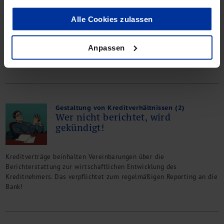
an den Kapitalmarkt
Alle Cookies zulassen
bdp hat zunächst die Finanzierungsstruktur der Schlote Gruppe
Anpassen
analysiert und dann die Emission eines Corporate Bonds empfohlen,
der u. a. für Investitionen in die E-Mobility genutzt werden soll.
Gestaltung von Kreditverhältnissen (2)
Wer nicht berichtet, wird
gekündigt!
Kreditverträge beinhalten Vereinbarungen über die
Berichterstattung zur wirtschaftlichen Entwicklung des
Kreditnehmers. Das verpflichtet zum regelmäßigen Reporting an die
Bank!