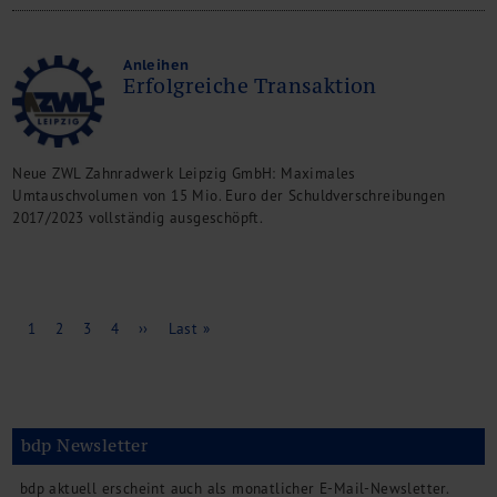
Anleihen
Erfolgreiche Transaktion
Neue ZWL Zahnradwerk Leipzig GmbH: Maximales
Umtauschvolumen von 15 Mio. Euro der Schuldverschreibungen
2017/2023 vollständig ausgeschöpft.
Seitennummerierung
Aktuelle
1
Page
2
Page
3
Page
4
Nächste
››
Letzte
Last »
Seite
Seite
Seite
bdp Newsletter
bdp aktuell erscheint auch als monatlicher E-Mail-Newsletter.