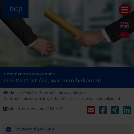
Hauptmenu
Home
bdp aktuell
Über uns
Unternehmenswerte
Referenzen
Pressespiegel
Publikationen
Unternehmensbewertung
Der Wert ist das, was man bekommt
Newsletter
Videos
Home
»
M&A + Unternehmensnachfolge
»
Leistungen
Unternehmensbewertung - Der Wert ist das, was man bekommt
Steuerberatung
zuletzt editiert am
24.03.2021
Rechtsberatung
Wirtschaftsprüfung
Unternehmensfinanzierung
Ansprechpartner
Restrukturierung