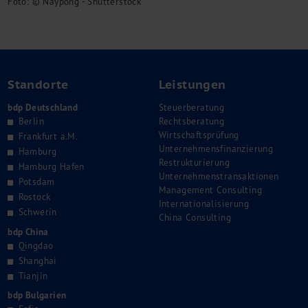
Foto: © Naypong - Shutterstock
Standorte
Leistungen
bdp Deutschland
Steuerberatung
Berlin
Rechtsberatung
Wirtschaftsprüfung
Frankfurt a.M.
Unternehmensfinanzierung
Hamburg
Restrukturierung
Hamburg Hafen
Unternehmenstransaktionen
Potsdam
Management Consulting
Rostock
Internationalisierung
Schwerin
China Consulting
bdp China
Qingdao
Shanghai
Tianjin
bdp Bulgarien