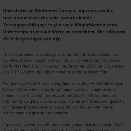
M&A + Unternehmensnachfolge
Unrealistische Wertvorstellungen, unprofessionelle
Management Consulting
Investorenansprache oder unzureichende
Internationalisierung
Vertragsgestaltung: Es gibt viele Möglichkeiten beim
China Consulting
Unternehmensverkauf Werte zu vernichten. Wir erläutern
Unternehmensgründung
die Erfolgsrezepte von bdp.
Finanz- und Lohnbuchhaltung
Wirtschaftsprüfung
„Die Unternehmensnachfolge wird für viele Betriebsinhaber zur
Steuerberatung
sprichwörtlichen Suche nach der Nadel im Heuhaufen“: So fasste
Rechtsberatung
DIHK-Präsident Eric Schweitzer im Dezember 2017 die Ergebnisse
M&A Deutschland/China
des DIHK-Reports zur Unternehmensnachfolge zusammen.
Unternehmensfinanzierung
Industrielle Dienstleistungen
Die demografische Entwicklung führt dazu, dass Familienlösungen
bei der Unternehmensnachfolge immer seltener möglich sind.
Inbound Investments
Immer mehr Unternehmer müssen deshalb ihr Unternehmen in
Coaching
fremde Hände geben. Dafür müssen Käufer und Investoren gesucht,
Team
der Gesamtprozess optimal gestaltet und steuerliche Risiken
weitgehend ausgeschlossen werden.
Events
Auch unter schwierigen Rahmenbedingungen hat bdp solche M&A-
Karriere
Transaktionen erfolgreich gestaltet. bdp-Gründungspartner Dr.