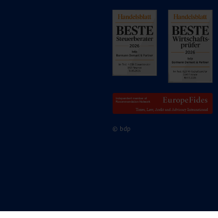
© bdp