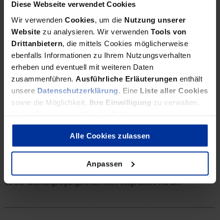
Diese Webseite verwendet Cookies
Management Basics Teil 6
Wir verwenden
Cookies
, um die
Nutzung unserer
Verdeckte
Website
zu analysieren. Wir verwenden
Tools von
Gewinnausschüttung
Drittanbietern
, die mittels Cookies möglicherweise
ebenfalls Informationen zu Ihrem Nutzungsverhalten
Wer bei Transaktionen zwischen Gesellschafter und Gesellschaft
erheben und eventuell mit weiteren Daten
nicht aufpasst, tappt schnell in Steuerfallen
zusammenführen.
Ausführliche Erläuterungen
enthält
unsere
Datenschutzerklärung
. Eine
Liste aller Cookies
sowie die Möglichkeit,
Ihre Einwilligung
zu verwalten,
finden Sie in unserer
Cookie Policy
.
Jahresabschluss
Die Jahresabschlussprüfung
Alle Cookies zulassen
Anpassen
Gesetzlich vorgeschriebene oder freiwillige Prüfungen untersuchen,
ob die Rechnungslegungsvorschriften eingehalten wurden