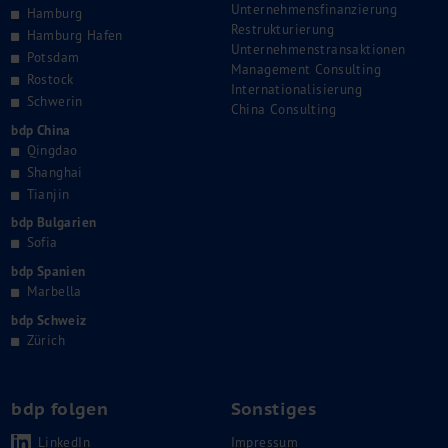
Unternehmensfinanzierung
Hamburg
Restrukturierung
Hamburg Hafen
Unternehmenstransaktionen
Potsdam
Management Consulting
Rostock
Internationalisierung
Schwerin
China Consulting
bdp China
Qingdao
Shanghai
Tianjin
bdp Bulgarien
Sofia
bdp Spanien
Marbella
bdp Schweiz
Zürich
bdp folgen
Sonstiges
LinkedIn
Impressum