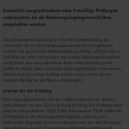
M&A + Unternehmensnachfolge
Gesetzlich vorgeschriebene oder freiwillige Prüfungen
Management Consulting
untersuchen, ob die Rechnungslegungsvorschriften
Internationalisierung
eingehalten wurden
China Consulting
Unternehmensgründung
Die Jahresabschlussprüfung ist eine Wirtschaftsprüfung, die
Finanz- und Lohnbuchhaltung
untersucht, ob die Rechnungslegungsvorschriften eingehalten
Wirtschaftsprüfung
wurden. Die gesetzliche Abschlussprüfung erfolgt auf Basis des §
Steuerberatung
316 HGB, der alle mittelgroßen und großen Kapitalgesellschaften
Rechtsberatung
verpflichtet, den Jahresabschluss durch einen Abschlussprüfer
M&A Deutschland/China
prüfen zu lassen. Aber auch nicht prüfungspflichtige Unternehmen
können eine freiwillige Prüfung machen lassen, etwa um ein
Unternehmensfinanzierung
besseres Rating bei der Bank zu bekommen.
Industrielle Dienstleistungen
Inbound Investments
Gründe für die Prüfung
Coaching
Eine Kapitalgesellschaft, die die Größenordnung einer "Kleinen"
Team
überschreitet, ist vom Gesetz prüfungspflichtig. Die Größengrenzen
sind bei Umsatzerlösen TEUR 9.680, Bilanzsumme TEUR 4.840 und
Events
50 Mitarbeiter. Die Prüfungspflicht beginnt, wenn an zwei
aufeinander folgenden Jahren mindestens zwei der drei Merkmale
Karriere
überschritten wurden. Zu Kapitalgesellschaften gehören auch