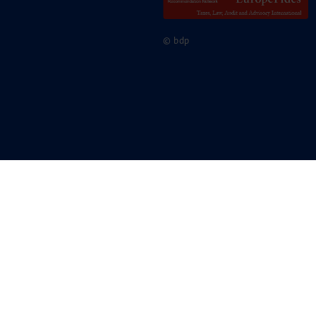
© bdp