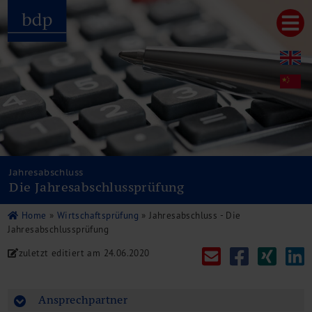
Hauptmenu
Home
bdp aktuell
Über uns
Unternehmenswerte
Referenzen
Pressespiegel
Publikationen
Jahresabschluss
Die Jahresabschlussprüfung
Newsletter
Videos
Home
»
Wirtschaftsprüfung
»
Jahresabschluss - Die
Leistungen
Jahresabschlussprüfung
Steuerberatung
zuletzt editiert am
24.06.2020
Rechtsberatung
Wirtschaftsprüfung
Unternehmensfinanzierung
Ansprechpartner
Restrukturierung