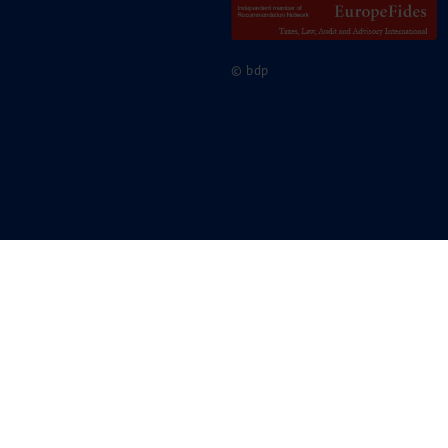
© bdp