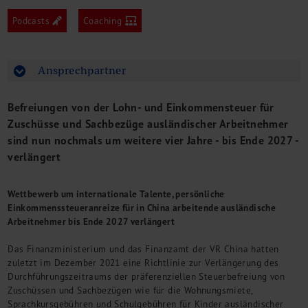
M&A + Unternehmensnachfolge
Podcasts
Coaching
Management Consulting
Internationalisierung
China Consulting
Ansprechpartner
Unternehmensgründung
Finanz- und Lohnbuchhaltung
Befreiungen von der Lohn- und Einkommensteuer für
Wirtschaftsprüfung
Zuschüsse und Sachbezüge ausländischer Arbeitnehmer
Steuerberatung
sind nun nochmals um weitere vier Jahre - bis Ende 2027 -
Rechtsberatung
verlängert
M&A Deutschland/China
Unternehmensfinanzierung
Wettbewerb um internationale Talente, persönliche
Industrielle Dienstleistungen
Einkommenssteueranreize für in China arbeitende ausländische
Inbound Investments
Arbeitnehmer bis Ende 2027 verlängert
Coaching
Team
Das Finanzministerium und das Finanzamt der VR China hatten
zuletzt im Dezember 2021 eine Richtlinie zur Verlängerung des
Events
Durchführungszeitraums der präferenziellen Steuerbefreiung von
Zuschüssen und Sachbezügen wie für die Wohnungsmiete,
Karriere
Sprachkursgebühren und Schulgebühren für Kinder ausländischer