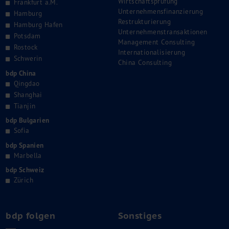
Wirtschaftsprüfung
Frankfurt a.M.
Unternehmensfinanzierung
Hamburg
Restrukturierung
Hamburg Hafen
Unternehmenstransaktionen
Potsdam
Management Consulting
Rostock
Internationalisierung
Schwerin
China Consulting
bdp China
Qingdao
Shanghai
Tianjin
bdp Bulgarien
Sofia
bdp Spanien
Marbella
bdp Schweiz
Zürich
bdp folgen
Sonstiges