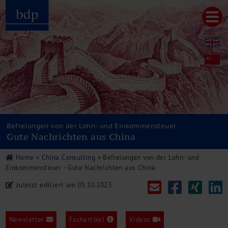
Hauptmenu
Home
bdp aktuell
Über uns
Unternehmenswerte
Referenzen
Pressespiegel
Publikationen
Befreiungen von der Lohn- und Einkommensteuer
Gute Nachrichten aus China
Newsletter
Videos
Home
»
China Consulting
»
Befreiungen von der Lohn- und
Leistungen
Einkommensteuer - Gute Nachrichten aus China
Steuerberatung
zuletzt editiert am 05.10.2023
Rechtsberatung
Wirtschaftsprüfung
Unternehmensfinanzierung
Newsletter
Fachartikel
Videos
Restrukturierung