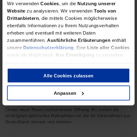
Wir verwenden
Cookies
, um die
Nutzung unserer
deutschen Finanzberichtslogik
Website
zu analysieren. Wir verwenden
Tools von
Drittanbietern
, die mittels Cookies möglicherweise
Bei chinesisch-deutschen M&A-Projekten bestehen deutliche
ebenfalls Informationen zu Ihrem Nutzungsverhalten
Unterschiede zwischen den Chinese Accounting Standards (CAS)
erheben und eventuell mit weiteren Daten
und dem deutschen Rechnungslegungs- und Finanzsystem (BWA /
zusammenführen.
Ausführliche Erläuterungen
enthält
HGB).
unsere
Datenschutzerklärung
. Eine
Liste aller Cookies
sowie die Möglichkeit,
Ihre Einwilligung
zu verwalten,
finden Sie in unserer
Cookie Policy
.
Freihandelshafen Hainan
Alle Cookies zulassen
Neue Chancen für deutsche Unternehmen
Anpassen
Der Freihandelshafen Hainan steht für einen wichtigen Schritt in
Chinas neuer Phase institutioneller Öffnung. Wir stellen die
wichtigsten politischen Maßnahmen vor, die für Unternehmen aus
Deutschland relevant sein könnten