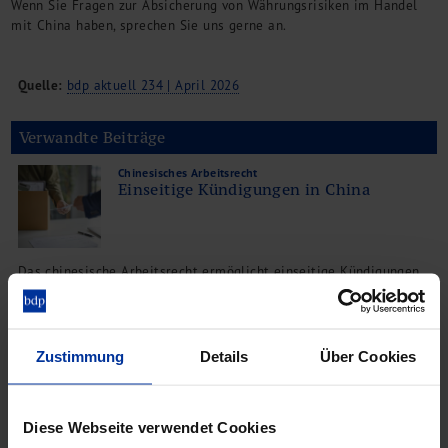
Wenn Sie Fragen zur Absicherung von Währungsrisiken im Handel
mit China haben, sprechen Sie uns gerne an.
Quelle:
bdp aktuell 234 | April 2026
Verwandte Beiträge
Chinesisches Arbeitsrecht
Einseitige Kündigungen in China
Das chinesische Arbeitsrecht ermöglicht einseitige Kündigungen
von Arbeitsverhältnissen nach drei verschiedenen Fallkategorien.
Wir erläutern diese Möglichkeiten und geben wichtige
Praxishinweise.
Zustimmung
Details
Über Cookies
Diese Webseite verwendet Cookies
Chinesisch–Deutsche M&A-Reihe (1)
Unterschiede in der chinesischen und