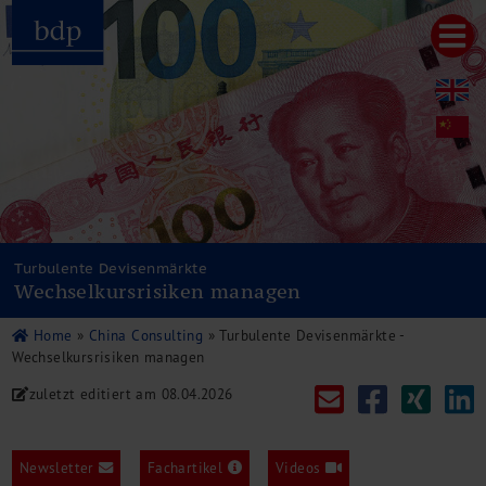
Hauptmenu
Home
bdp aktuell
Über uns
Unternehmenswerte
Referenzen
Pressespiegel
Publikationen
Turbulente Devisenmärkte
Wechselkursrisiken managen
Newsletter
Videos
Home
»
China Consulting
»
Turbulente Devisenmärkte -
Leistungen
Wechselkursrisiken managen
Steuerberatung
zuletzt editiert am
08.04.2026
Rechtsberatung
Wirtschaftsprüfung
Unternehmensfinanzierung
Newsletter
Fachartikel
Videos
Restrukturierung