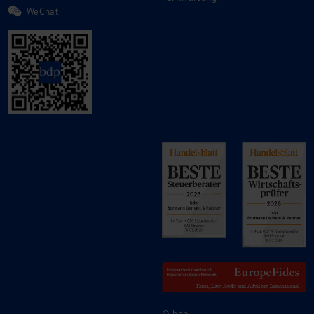
WeChat
© bdp