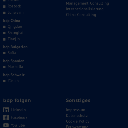
Management Consulting
Rostock
Internationalisierung
Schwerin
China Consulting
bdp China
Qingdao
Shanghai
Tianjin
bdp Bulgarien
Sofia
bdp Spanien
Marbella
bdp Schweiz
Zürich
bdp folgen
Sonstiges
LinkedIn
Impressum
Datenschutz
Facebook
Cookie Policy
YouTube
Fernwartung