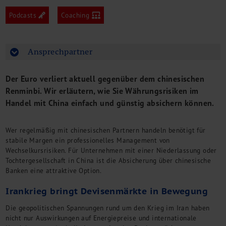
M&A + Unternehmensnachfolge
Podcasts
Coaching
Management Consulting
Internationalisierung
China Consulting
Ansprechpartner
Unternehmensgründung
Finanz- und Lohnbuchhaltung
Der Euro verliert aktuell gegenüber dem chinesischen
Wirtschaftsprüfung
Renminbi. Wir erläutern, wie Sie Währungsrisiken im
Steuerberatung
Handel mit China einfach und günstig absichern können.
Rechtsberatung
M&A Deutschland/China
Wer regelmäßig mit chinesischen Partnern handeln benötigt für
Unternehmensfinanzierung
stabile Margen ein professionelles Management von
Industrielle Dienstleistungen
Wechselkursrisiken. Für Unternehmen mit einer Niederlassung oder
Inbound Investments
Tochtergesellschaft in China ist die Absicherung über chinesische
Coaching
Banken eine attraktive Option.
Team
Irankrieg bringt Devisenmärkte in Bewegung
Events
Die geopolitischen Spannungen rund um den Krieg im Iran haben
Karriere
nicht nur Auswirkungen auf Energiepreise und internationale