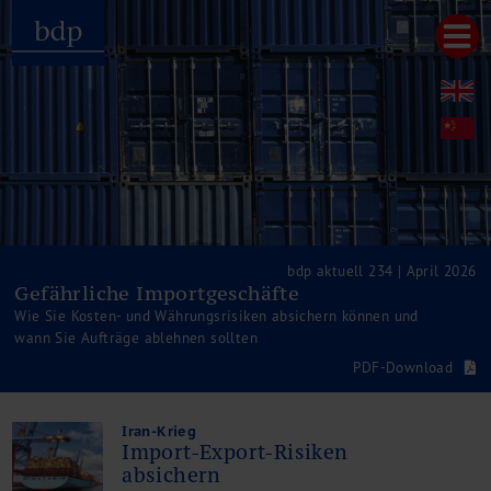
Hauptmenu
Home
bdp aktuell
Über uns
Unternehmenswerte
Referenzen
Pressespiegel
Publikationen
bdp aktuell 234 | April 2026
Gefährliche Importgeschäfte
Newsletter
Wie Sie Kosten- und Währungsrisiken absichern können und
Videos
wann Sie Aufträge ablehnen sollten
Leistungen
PDF-Download
Steuerberatung
Rechtsberatung
Wirtschaftsprüfung
Iran-Krieg
Import-Export-Risiken
Unternehmensfinanzierung
absichern
Restrukturierung