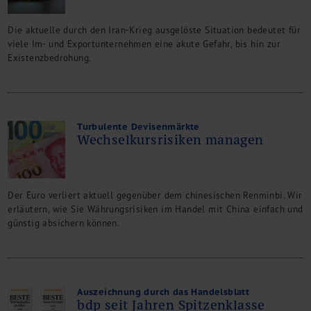
M&A + Unternehmensnachfolge
Management Consulting
Die aktuelle durch den Iran-Krieg ausgelöste Situation bedeutet für
viele Im- und Exportunternehmen eine akute Gefahr, bis hin zur
Internationalisierung
Existenzbedrohung.
China Consulting
Unternehmensgründung
Finanz- und Lohnbuchhaltung
Wirtschaftsprüfung
Turbulente Devisenmärkte
Steuerberatung
Wechselkursrisiken managen
Rechtsberatung
M&A Deutschland/China
Unternehmensfinanzierung
Der Euro verliert aktuell gegenüber dem chinesischen Renminbi. Wir
Industrielle Dienstleistungen
erläutern, wie Sie Währungsrisiken im Handel mit China einfach und
Inbound Investments
günstig absichern können.
Coaching
Team
Events
Auszeichnung durch das Handelsblatt
Karriere
bdp seit Jahren Spitzenklasse