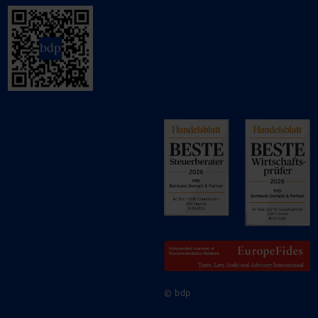
© bdp