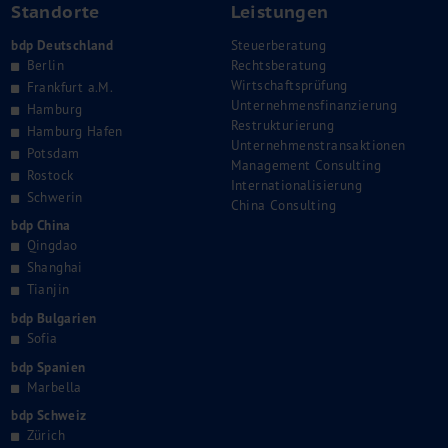
Standorte
Leistungen
bdp Deutschland
Steuerberatung
Berlin
Rechtsberatung
Wirtschaftsprüfung
Frankfurt a.M.
Unternehmensfinanzierung
Hamburg
Restrukturierung
Hamburg Hafen
Unternehmenstransaktionen
Potsdam
Management Consulting
Rostock
Internationalisierung
Schwerin
China Consulting
bdp China
Qingdao
Shanghai
Tianjin
bdp Bulgarien
Sofia
bdp Spanien
Marbella
bdp Schweiz
Zürich