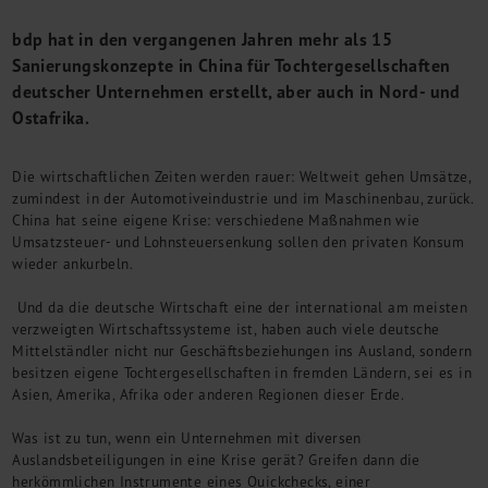
M&A + Unternehmensnachfolge
bdp hat in den vergangenen Jahren mehr als 15
Management Consulting
Sanierungskonzepte in China für Tochtergesellschaften
Internationalisierung
deutscher Unternehmen erstellt, aber auch in Nord- und
China Consulting
Ostafrika.
Unternehmensgründung
Finanz- und Lohnbuchhaltung
Die wirtschaftlichen Zeiten werden rauer: Weltweit gehen Umsätze,
Wirtschaftsprüfung
zumindest in der Automotiveindustrie und im Maschinenbau, zurück.
Steuerberatung
China hat seine eigene Krise: verschiedene Maßnahmen wie
Rechtsberatung
Umsatzsteuer- und Lohnsteuersenkung sollen den privaten Konsum
M&A Deutschland/China
wieder ankurbeln.
Unternehmensfinanzierung
Und da die deutsche Wirtschaft eine der international am meisten
Industrielle Dienstleistungen
verzweigten Wirtschaftssysteme ist, haben auch viele deutsche
Inbound Investments
Mittelständler nicht nur Geschäftsbeziehungen ins Ausland, sondern
Coaching
besitzen eigene Tochtergesellschaften in fremden Ländern, sei es in
Team
Asien, Amerika, Afrika oder anderen Regionen dieser Erde.
Events
Was ist zu tun, wenn ein Unternehmen mit diversen
Auslandsbeteiligungen in eine Krise gerät? Greifen dann die
Karriere
herkömmlichen Instrumente eines Quickchecks, einer