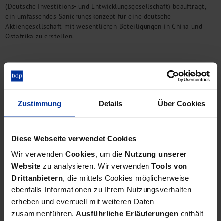
(Deutsche Investitions- und Entwicklungsgesellschaft) beauftragt,
ein umfassendes Sanierungskonzept für eine deutsche
Aktiengesellschaft mit wesentlichen Beteiligungen in China und
Ostafrika zu erstellen.
Quelle:
bdp aktuell 161 | Juni 2019
Verwandte Beiträge
Zustimmung
Details
Über Cookies
Turnaround Management
Pflichten des Geschäftsführers in der
Krise
Diese Webseite verwendet Cookies
Wir verwenden
Cookies
, um die
Nutzung unserer
Häufig fehlen gerade in kleinen und mittleren Unternehmen
Website
zu analysieren. Wir verwenden
Tools von
geeignete Instrumente bzw. auch die Manpower, um der Pflicht zur
Drittanbietern
, die mittels Cookies möglicherweise
Krisenfrüherkennung nachzukommen.
ebenfalls Informationen zu Ihrem Nutzungsverhalten
erheben und eventuell mit weiteren Daten
zusammenführen.
Ausführliche Erläuterungen
enthält