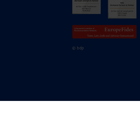
© bdp