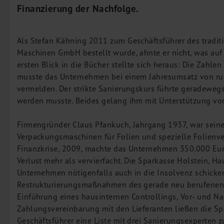
Finanzierung der Nachfolge.
Leistungen
Steuerberatung
Rechtsberatung
Als Stefan Kähning 2011 zum Geschäftsführer des tradi
Wirtschaftsprüfung
Maschinen GmbH bestellt wurde, ahnte er nicht, was au
ersten Blick in die Bücher stellte sich heraus: Die Zahle
Unternehmensfinanzierung
musste das Unternehmen bei einem Jahresumsatz von rund
Restrukturierung
vermelden. Der strikte Sanierungskurs führte geradeweg
M&A + Unternehmensnachfolge
werden musste. Beides gelang ihm mit Unterstützung vo
Management Consulting
Firmengründer Claus Pfankuch, Jahrgang 1937, war seiner
Internationalisierung
Verpackungsmaschinen für Folien und spezielle Folienver
China Consulting
Finanzkrise, 2009, machte das Unternehmen 350.000 Euro 
Unternehmensgründung
Verlust mehr als vervierfacht. Die Sparkasse Holstein, 
Unternehmen nötigenfalls auch in die Insolvenz schicken
Finanz- und Lohnbuchhaltung
Restrukturierungsmaßnahmen des gerade neu berufenen G
Wirtschaftsprüfung
Einführung eines hausinternen Controllings, Vor- und 
Steuerberatung
Zahlungsvereinbarung mit den Lieferanten ließen die S
Rechtsberatung
Geschäftsführer eine Liste mit drei Sanierungsexperten