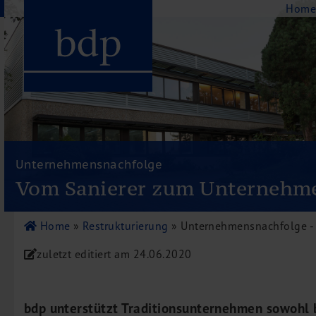
Navigation
Hom
Hauptmenu
Home
bdp aktuell
Unternehmensnachfolge
Über uns
Vom Sanierer zum Unternehme
Unternehmenswerte
Referenzen
Home
»
Restrukturierung
»
Unternehmensnachfolge -
Pressespiegel
zuletzt editiert am
24.06.2020
Publikationen
Newsletter
Videos
bdp unterstützt Traditionsunternehmen sowohl 