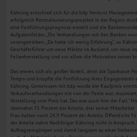
M&A Deutschland/China
Kähning entschied sich für die bdp Venturis Managemen
Unternehmensfinanzierung
erfolgreich Restrukturierungsprojekte in der Region dur
Industrielle Dienstleistungen
eine Fortführungsprognose erstellt und die Bankenrunden
Inbound Investments
Aufgabenfelder. „Die Verhandlungen mit den Banken wurd
vorangetrieben. „Da hatte ich wenig Erfahrung“, so Kähni
Coaching
Geschäftsführer um neue Märkte im Ausland, um neue in
Team
Folienherstellung und vor allem die Motivation seiner 
Events
Das erwies sich als großer Vorteil, denn die Sparkasse 
Karriere
Tempo und knüpfte die Fortführung ihres Engagements 
Kähning. Gemeinsam mit bdp wurde der Kaufpreis ermittel
Kontakt
Verkaufsverhandlungen mit von der Partie war, resümiert:
Vorstellung vom Preis hat. Das war auch hier der Fall.“ 
übernahm 51 Prozent der Anteile, drei seiner Mitarbeite
Frau halten noch 24,9 Prozent der Anteile. Öffentliche F
der Anteile nahm Nachfolger Kähning nicht in Anspruch.
Auftragseingängen und damit langsam zu einer Verbesser