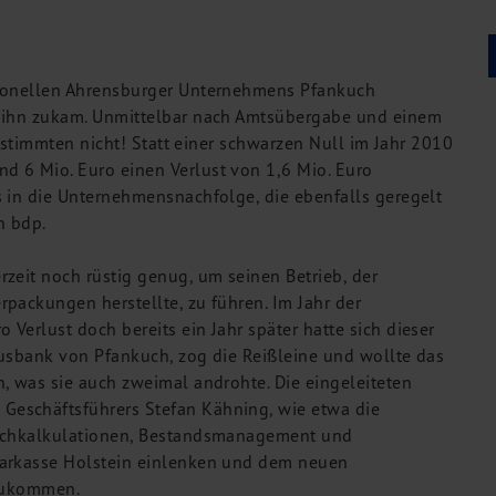
tionellen Ahrensburger Unternehmens Pfankuch
f ihn zukam. Unmittelbar nach Amtsübergabe und einem
n stimmten nicht! Statt einer schwarzen Null im Jahr 2010
 6 Mio. Euro einen Verlust von 1,6 Mio. Euro
s in die Unternehmensnachfolge, die ebenfalls geregelt
n bdp.
zeit noch rüstig genug, um seinen Betrieb, der
packungen herstellte, zu führen. Im Jahr der
Verlust doch bereits ein Jahr später hatte sich dieser
Hausbank von Pfankuch, zog die Reißleine und wollte das
, was sie auch zweimal androhte. Die eingeleiteten
eschäftsführers Stefan Kähning, wie etwa die
Nachkalkulationen, Bestandsmanagement und
parkasse Holstein einlenken und dem neuen
 zukommen.