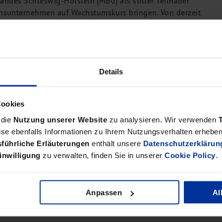
andes Schleswig-Holstein (MBG) als stiller Teilhaber
nsunternehmen auf Wachstumskurs bringen. Von derzeit
chsten fünf bis zehn Jahren auf einen zweistelligen
Details
ch eine ungeklärte Nachfolgeregelung zu lösen. Im Falle
 Unterstützung von bdp, sowohl harte Bankenrunden als
ben Kreditinstitut, der Sparkasse Holstein, erfolgreich
Cookies
 die
Nutzung unserer Website
zu analysieren. Wir verwenden
se ebenfalls Informationen zu Ihrem Nutzungsverhalten erheben 
führliche Erläuterungen
enthält unsere
Datenschutzerklärun
inwilligung
zu verwalten, finden Sie in unserer
Cookie Policy
.
Anpassen
Al