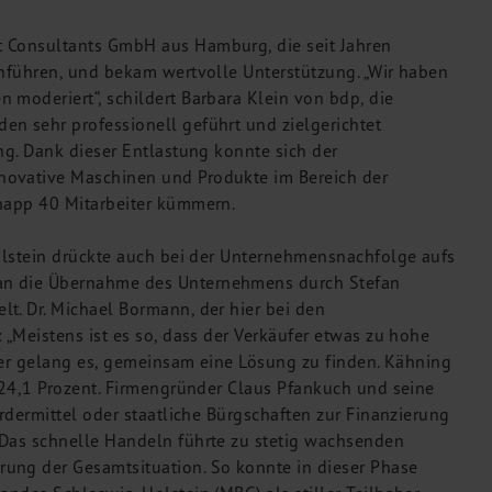
t Consultants GmbH aus Hamburg, die seit Jahren
chführen, und bekam wertvolle Unterstützung. „Wir haben
 moderiert“, schildert Barbara Klein von bdp, die
en sehr professionell geführt und zielgerichtet
ng. Dank dieser Entlastung konnte sich der
novative Maschinen und Produkte im Bereich der
knapp 40 Mitarbeiter kümmern.
Holstein drückte auch bei der Unternehmensnachfolge aufs
an die Übernahme des Unternehmens durch Stefan
t. Dr. Michael Bormann, der hier bei den
 „Meistens ist es so, dass der Verkäufer etwas zu hohe
Hier gelang es, gemeinsam eine Lösung zu finden. Kähning
r 24,1 Prozent. Firmengründer Claus Pfankuch und seine
ördermittel oder staatliche Bürgschaften zur Finanzierung
 Das schnelle Handeln führte zu stetig wachsenden
ung der Gesamtsituation. So konnte in dieser Phase