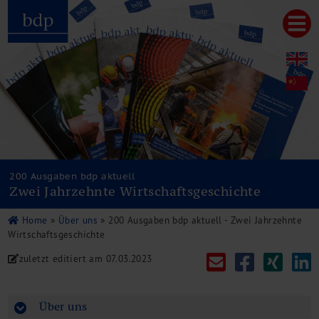
Hauptmenu
Home
bdp aktuell
Über uns
Unternehmenswerte
Referenzen
Pressespiegel
Publikationen
200 Ausgaben bdp aktuell
Zwei Jahrzehnte Wirtschaftsgeschichte
Newsletter
Videos
Home
»
Über uns
»
200 Ausgaben bdp aktuell - Zwei Jahrzehnte
Leistungen
Wirtschaftsgeschichte
Steuerberatung
zuletzt editiert am
07.03.2023
Rechtsberatung
Wirtschaftsprüfung
Unternehmensfinanzierung
Über uns
Restrukturierung