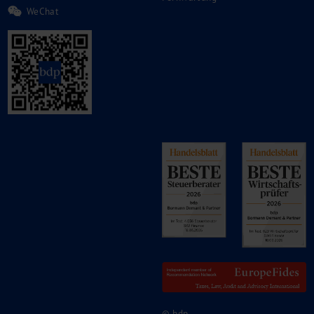
WeChat
© bdp