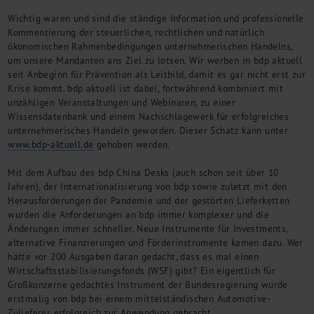
Wichtig waren und sind die ständige Information und professionelle
Kommentierung der steuerlichen, rechtlichen und natürlich
ökonomischen Rahmenbedingungen unternehmerischen Handelns,
um unsere Mandanten ans Ziel zu lotsen. Wir werben in bdp aktuell
seit Anbeginn für Prävention als Leitbild, damit es gar nicht erst zur
Krise kommt. bdp aktuell ist dabei, fortwährend kombiniert mit
unzähligen Veranstaltungen und Webinaren, zu einer
Wissensdatenbank und einem Nachschlagewerk für erfolgreiches
unternehmerisches Handeln geworden. Dieser Schatz kann unter
www.bdp-aktuell.de
gehoben werden.
Mit dem Aufbau des bdp China Desks (auch schon seit über 10
Jahren), der Internationalisierung von bdp sowie zuletzt mit den
Herausforderungen der Pandemie und der gestörten Lieferketten
wurden die Anforderungen an bdp immer komplexer und die
Änderungen immer schneller. Neue Instrumente für Investments,
alternative Finanzierungen und Förderinstrumente kamen dazu. Wer
hätte vor 200 Ausgaben daran gedacht, dass es mal einen
Wirtschaftsstabilisierungsfonds (WSF) gibt? Ein eigentlich für
Großkonzerne gedachtes Instrument der Bundesregierung wurde
erstmalig von bdp bei einem mittelständischen Automotive-
Zulieferer erfolgreich zur Anwendung gebracht.