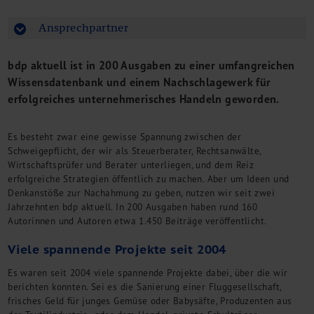
M&A + Unternehmensnachfolge
Ansprechpartner
Management Consulting
Internationalisierung
bdp aktuell ist in 200 Ausgaben zu einer umfangreichen
China Consulting
Wissensdatenbank und einem Nachschlagewerk für
Unternehmensgründung
erfolgreiches unternehmerisches Handeln geworden.
Finanz- und Lohnbuchhaltung
Wirtschaftsprüfung
Steuerberatung
Es besteht zwar eine gewisse Spannung zwischen der
Rechtsberatung
Schweigepflicht, der wir als Steuerberater, Rechtsanwälte,
Wirtschaftsprüfer und Berater unterliegen, und dem Reiz
M&A Deutschland/China
erfolgreiche Strategien öffentlich zu machen. Aber um Ideen und
Unternehmensfinanzierung
Denkanstöße zur Nachahmung zu geben, nutzen wir seit zwei
Industrielle Dienstleistungen
Jahrzehnten bdp aktuell. In 200 Ausgaben haben rund 160
Inbound Investments
Autorinnen und Autoren etwa 1.450 Beiträge veröffentlicht.
Coaching
Viele spannende Projekte seit 2004
Team
Es waren seit 2004 viele spannende Projekte dabei, über die wir
Events
berichten konnten. Sei es die Sanierung einer Fluggesellschaft,
Karriere
frisches Geld für junges Gemüse oder Babysäfte, Produzenten aus