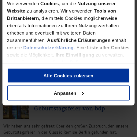
Wir verwenden
Cookies
, um die
Nutzung unserer
Website
zu analysieren. Wir verwenden
Tools von
Drittanbietern
, die mittels Cookies möglicherweise
ebenfalls Informationen zu Ihrem Nutzungsverhalten
25 Jahre bdp
erheben und eventuell mit weiteren Daten
Investitionen aus China
zusammenführen.
Ausführliche Erläuterungen
enthält
unsere
Datenschutzerklärung
. Eine
Liste aller Cookies
sowie die Möglichkeit,
Ihre Einwilligung
zu verwalten,
Auch wenn das Umfeld für Investitionen aus China nicht einfacher
finden Sie in unserer
Cookie Policy
.
geworden ist, bleiben deutsche Unternehmen attraktive Targets.
Alle Cookies zulassen
Anpassen
25 Jahre bdp
Fotoimpressionen der
Geburtstagsfeier von bdp
Wir haben uns sehr gefreut über den großen Zuspruch, den unsere
Geburtstagsfeier in der Classic Remise Berlin gefunden hat.