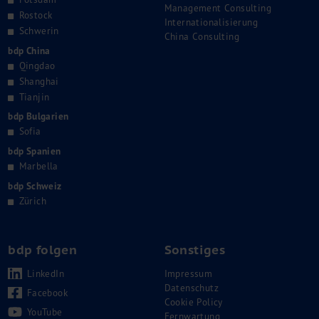
Management Consulting
Rostock
Internationalisierung
Schwerin
China Consulting
bdp China
Qingdao
Shanghai
Tianjin
bdp Bulgarien
Sofia
bdp Spanien
Marbella
bdp Schweiz
Zürich
bdp folgen
Sonstiges
LinkedIn
Impressum
Datenschutz
Facebook
Cookie Policy
YouTube
Fernwartung