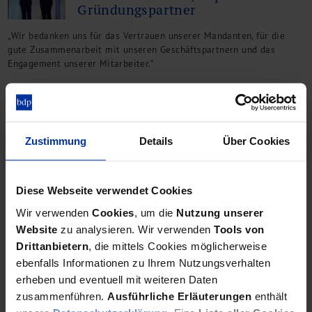
Gründungspartner
„Wir bedanken uns für das Vertrauen unserer Mandanten, für die
gute Zusammenarbeit mit unseren Geschäftspartnern und das
Engagement unserer Mitarbeiter.“
25 Jahre bdp
Zustimmung
Details
Über Cookies
Karin Schopp, Vizepräsidentin
der Steuerberaterkammer
Berlin
Diese Webseite verwendet Cookies
„Die Sozietät bdp Bormann Demant & Partner gibt unserem
Wir verwenden
Cookies
, um die
Nutzung unserer
Berufsstand eine erstklassige Reputation.“
Website
zu analysieren. Wir verwenden
Tools von
Drittanbietern
, die mittels Cookies möglicherweise
ebenfalls Informationen zu Ihrem Nutzungsverhalten
erheben und eventuell mit weiteren Daten
25 Jahre bdp
Hans-Jürgen Kulartz, Vorstand
zusammenführen.
Ausführliche Erläuterungen
enthält
der Berliner Sparkasse