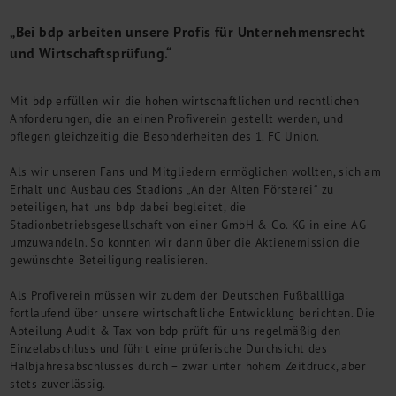
M&A + Unternehmensnachfolge
„Bei bdp arbeiten unsere Profis für Unternehmensrecht
Management Consulting
und Wirtschaftsprüfung.“
Internationalisierung
China Consulting
Mit bdp erfüllen wir die hohen wirtschaftlichen und rechtlichen
Unternehmensgründung
Anforderungen, die an einen Profiverein gestellt werden, und
Finanz- und Lohnbuchhaltung
pflegen gleichzeitig die Besonderheiten des 1. FC Union.
Wirtschaftsprüfung
Steuerberatung
Als wir unseren Fans und Mitgliedern ermöglichen wollten, sich am
Rechtsberatung
Erhalt und Ausbau des Stadions „An der Alten Försterei“ zu
beteiligen, hat uns bdp dabei begleitet, die
M&A Deutschland/China
Stadionbetriebsgesellschaft von einer GmbH & Co. KG in eine AG
Unternehmensfinanzierung
umzuwandeln. So konnten wir dann über die Aktienemission die
Industrielle Dienstleistungen
gewünschte Beteiligung realisieren.
Inbound Investments
Coaching
Als Profiverein müssen wir zudem der Deutschen Fußballliga
fortlaufend über unsere wirtschaftliche Entwicklung berichten. Die
Team
Abteilung Audit & Tax von bdp prüft für uns regelmäßig den
Events
Einzelabschluss und führt eine prüferische Durchsicht des
Halbjahresabschlusses durch – zwar unter hohem Zeitdruck, aber
Karriere
stets zuverlässig.