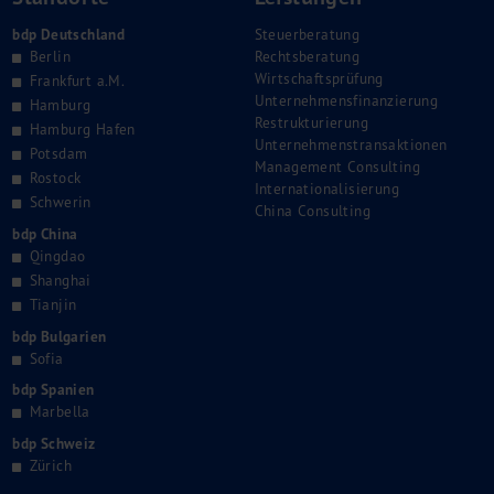
bdp Deutschland
Steuerberatung
Berlin
Rechtsberatung
Wirtschaftsprüfung
Frankfurt a.M.
Unternehmensfinanzierung
Hamburg
Restrukturierung
Hamburg Hafen
Unternehmenstransaktionen
Potsdam
Management Consulting
Rostock
Internationalisierung
Schwerin
China Consulting
bdp China
Qingdao
Shanghai
Tianjin
bdp Bulgarien
Sofia
bdp Spanien
Marbella
bdp Schweiz
Zürich