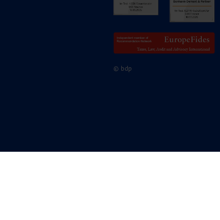
© bdp