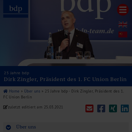
Hauptmenu
Home
bdp aktuell
Über uns
Unternehmenswerte
Referenzen
Pressespiegel
Publikationen
25 Jahre bdp
Dirk Zingler, Präsident des 1. FC Union Berlin
Newsletter
Videos
Home
»
Über uns
»
25 Jahre bdp - Dirk Zingler, Präsident des 1.
Leistungen
FC Union Berlin
Steuerberatung
zuletzt editiert am
25.03.2021
Rechtsberatung
Wirtschaftsprüfung
Unternehmensfinanzierung
Über uns
Restrukturierung