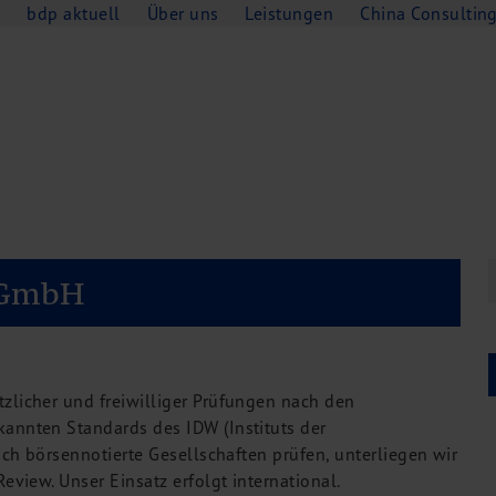
e
bdp aktuell
Über uns
Leistungen
China Consultin
H
 GmbH
zlicher und freiwilliger Prüfungen nach den
annten Standards des IDW (Instituts der
auch börsennotierte Gesellschaften prüfen, unterliegen wir
eview. Unser Einsatz erfolgt international.