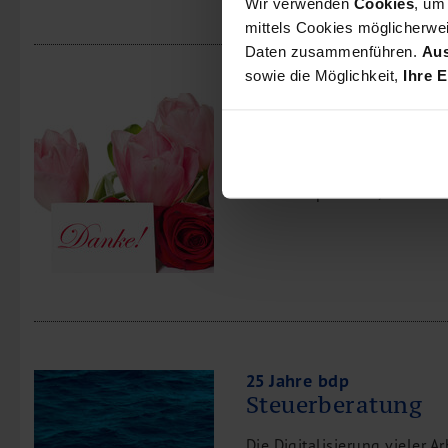
Wir verwenden
Cookies
, um
mittels Cookies möglicherwei
Daten zusammenführen.
Aus
sowie die Möglichkeit,
Ihre E
25 Jahre bdp
Fazit & Dank
Wir bedanken uns für das i
Geschäftspartnern, Mitarbei
25 Jahre bdp
Steuerberatung
Die Digitalisierung vieler 