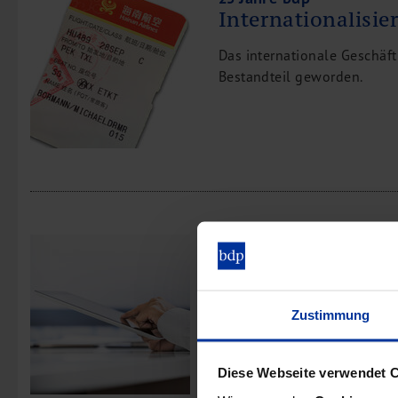
Internationalisie
Das internationale Geschäft
Bestandteil geworden.
25 Jahre bdp
IT- und Technika
Ohne Digitalisierung und ei
Zustimmung
Bürobetrieb gar nicht mehr v
Diese Webseite verwendet 