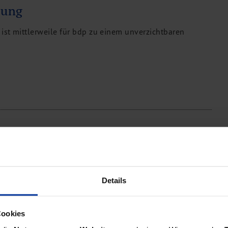
rung
 ist mittlerweile für bdp zu einem unverzichtbaren
nforderungen
nen eigenen IT-Manager ist heute ein effizienter
Details
orstellbar.
Cookies