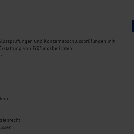
schlussprüfungen und Konzernabschlussprüfungen mit
Erstattung von Prüfungsberichten
e
tern
tienrecht
lüssen