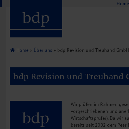
Navigation
Hom
Hauptmenu
Home
bdp aktuell
Über uns
Unternehmenswerte
Home
»
Über uns
» bdp Revision und Treuhand Gmb
Referenzen
Pressespiegel
bdp Revision und Treuhand
Publikationen
Newsletter
Videos
Leistungen
Wir prüfen im Rahmen geset
Steuerberatung
vorgeschriebenen und anerk
Wirtschaftsprüfer). Da wir 
Rechtsberatung
bereits seit 2002 dem Peer R
Wirtschaftsprüfung