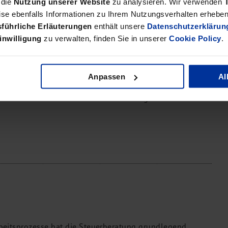
 die
Nutzung unserer Website
zu analysieren. Wir verwenden
se ebenfalls Informationen zu Ihrem Nutzungsverhalten erheben 
führliche Erläuterungen
enthält unsere
Datenschutzerklärun
inwilligung
zu verwalten, finden Sie in unserer
Cookie Policy
.
Anpassen
Al
n uns gesetzte Vertrauen und wünschen unseren
tern und uns weiterhin Glück und Erfolg.
Arbeitsprozesse hat die Steuerberatung grundlegend