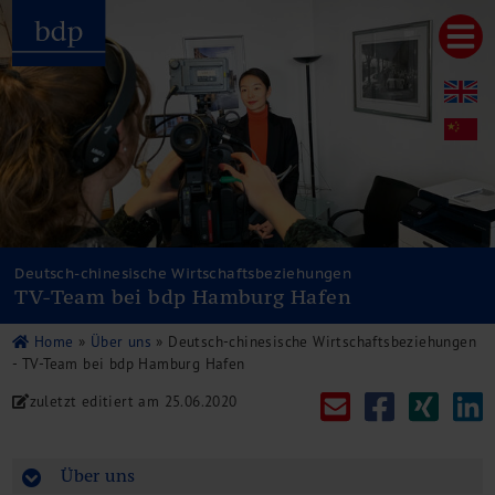
Hauptmenu
Home
bdp aktuell
Über uns
Unternehmenswerte
Referenzen
Pressespiegel
Publikationen
Deutsch-chinesische Wirtschaftsbeziehungen
TV-Team bei bdp Hamburg Hafen
Newsletter
Videos
Home
»
Über uns
»
Deutsch-chinesische Wirtschaftsbeziehungen
Leistungen
- TV-Team bei bdp Hamburg Hafen
Steuerberatung
zuletzt editiert am
25.06.2020
Rechtsberatung
Wirtschaftsprüfung
Unternehmensfinanzierung
Über uns
Restrukturierung