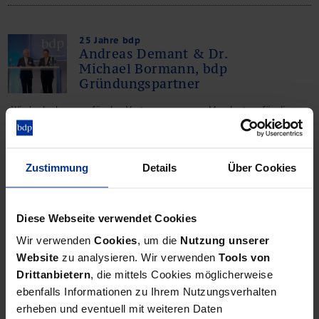
25 Jahre bdp
Andreas Demant & Dr.
Michael Bormann, bdp
Gründungspartner
„Wir bedanken uns für das Vertrauen unserer Mandanten, für die
gute Zusammenarbeit mit unseren Geschäftspartnern und das
Engagement unserer Mitarbeiter.“
Zustimmung
Details
Über Cookies
25 Jahre bdp
Diese Webseite verwendet Cookies
Karin Schopp, Vizepräsidentin
der Steuerberaterkammer
Wir verwenden
Cookies
, um die
Nutzung unserer
Berlin
Website
zu analysieren. Wir verwenden
Tools von
Drittanbietern
, die mittels Cookies möglicherweise
„Die Sozietät bdp Bormann Demant & Partner gibt unserem
ebenfalls Informationen zu Ihrem Nutzungsverhalten
Berufsstand eine erstklassige Reputation.“
erheben und eventuell mit weiteren Daten