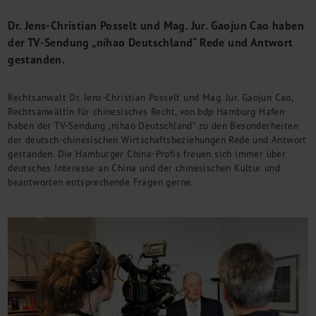
M&A + Unternehmensnachfolge
Dr. Jens-Christian Posselt und Mag. Jur. Gaojun Cao haben
Management Consulting
der TV-Sendung „nihao Deutschland“ Rede und Antwort
Internationalisierung
gestanden.
China Consulting
Unternehmensgründung
Rechtsanwalt Dr. Jens-Christian Posselt und Mag. Jur. Gaojun Cao,
Finanz- und Lohnbuchhaltung
Rechtsanwältin für chinesisches Recht, von bdp Hamburg Hafen
Wirtschaftsprüfung
haben der TV-Sendung „nihao Deutschland“ zu den Besonderheiten
Steuerberatung
der deutsch-chinesischen Wirtschaftsbeziehungen Rede und Antwort
Rechtsberatung
gestanden. Die Hamburger China-Profis freuen sich immer über
M&A Deutschland/China
deutsches Interesse an China und der chinesischen Kultur und
beantworten entsprechende Fragen gerne.
Unternehmensfinanzierung
Industrielle Dienstleistungen
Inbound Investments
Coaching
Team
Events
Karriere