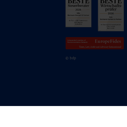
© bdp