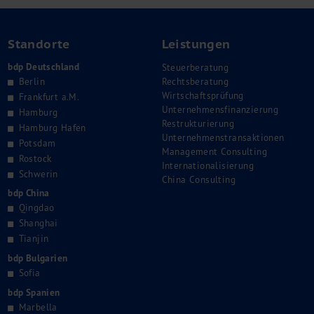
Standorte
Leistungen
bdp Deutschland
Steuerberatung
Berlin
Rechtsberatung
Wirtschaftsprüfung
Frankfurt a.M.
Unternehmensfinanzierung
Hamburg
Restrukturierung
Hamburg Hafen
Unternehmenstransaktionen
Potsdam
Management Consulting
Rostock
Internationalisierung
Schwerin
China Consulting
bdp China
Qingdao
Shanghai
Tianjin
bdp Bulgarien
Sofia
bdp Spanien
Marbella