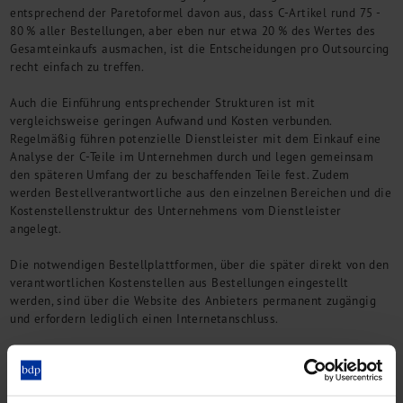
entsprechend der Paretoformel davon aus, dass C-Artikel rund 75 -
80 % aller Bestellungen, aber eben nur etwa 20 % des Wertes des
Gesamteinkaufs ausmachen, ist die Entscheidungen pro Outsourcing
recht einfach zu treffen.
Auch die Einführung entsprechender Strukturen ist mit
vergleichsweise geringen Aufwand und Kosten verbunden.
Regelmäßig führen potenzielle Dienstleister mit dem Einkauf eine
Analyse der C-Teile im Unternehmen durch und legen gemeinsam
den späteren Umfang der zu beschaffenden Teile fest. Zudem
werden Bestellverantwortliche aus den einzelnen Bereichen und die
Kostenstellenstruktur des Unternehmens vom Dienstleister
angelegt.
Die notwendigen Bestellplattformen, über die später direkt von den
verantwortlichen Kostenstellen aus Bestellungen eingestellt
werden, sind über die Website des Anbieters permanent zugängig
und erfordern lediglich einen Internetanschluss.
Externe Dienstleister bieten Zusatzfunktionen
Über die reine Bestellfunktion der Plattform bieten viele Anbieter
zudem auch die Verfolgung des Bestellstatus, eine