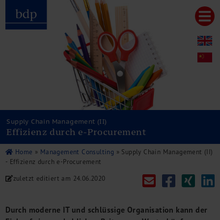
Hauptmenu
Home
bdp aktuell
Über uns
Unternehmenswerte
Referenzen
Pressespiegel
Publikationen
Supply Chain Management (II)
Effizienz durch e-Procurement
Newsletter
Videos
Home
»
Management Consulting
»
Supply Chain Management (II)
Leistungen
- Effizienz durch e-Procurement
Steuerberatung
zuletzt editiert am
24.06.2020
Rechtsberatung
Wirtschaftsprüfung
Unternehmensfinanzierung
Durch moderne IT und schlüssige Organisation kann der
Restrukturierung