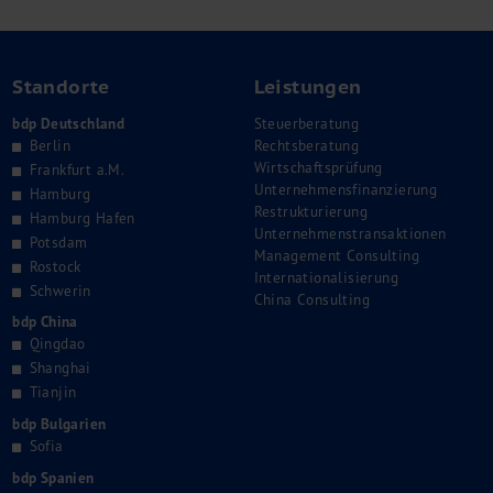
Standorte
Leistungen
bdp Deutschland
Steuerberatung
Berlin
Rechtsberatung
Wirtschaftsprüfung
Frankfurt a.M.
Unternehmensfinanzierung
Hamburg
Restrukturierung
Hamburg Hafen
Unternehmenstransaktionen
Potsdam
Management Consulting
Rostock
Internationalisierung
Schwerin
China Consulting
bdp China
Qingdao
Shanghai
Tianjin
bdp Bulgarien
Sofia
bdp Spanien