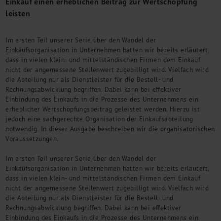
Einkauf einen erheblichen Beitrag zur Wertschöpfung
M&A + Unternehmensnachfolge
leisten
Management Consulting
Internationalisierung
Im ersten Teil unserer Serie über den Wandel der
China Consulting
Einkaufsorganisation in Unternehmen hatten wir bereits erläutert,
Unternehmensgründung
dass in vielen klein- und mittelständischen Firmen dem Einkauf
nicht der angemessene Stellenwert zugebilligt wird. Vielfach wird
Finanz- und Lohnbuchhaltung
die Abteilung nur als Dienstleister für die Bestell- und
Wirtschaftsprüfung
Rechnungsabwicklung begriffen. Dabei kann bei effektiver
Steuerberatung
Einbindung des Einkaufs in die Prozesse des Unternehmens ein
Rechtsberatung
erheblicher Wertschöpfungsbeitrag geleistet werden. Hierzu ist
M&A Deutschland/China
jedoch eine sachgerechte Organisation der Einkaufsabteilung
notwendig. In dieser Ausgabe beschreiben wir die organisatorischen
Unternehmensfinanzierung
Voraussetzungen.
Industrielle Dienstleistungen
Inbound Investments
Im ersten Teil unserer Serie über den Wandel der
Coaching
Einkaufsorganisation in Unternehmen hatten wir bereits erläutert,
dass in vielen klein- und mittelständischen Firmen dem Einkauf
Team
nicht der angemessene Stellenwert zugebilligt wird. Vielfach wird
Events
die Abteilung nur als Dienstleister für die Bestell- und
Rechnungsabwicklung begriffen. Dabei kann bei effektiver
Karriere
Einbindung des Einkaufs in die Prozesse des Unternehmens ein