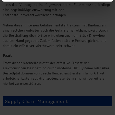
stets das „Vieraugenprinzip“ gewahrt bleibt. Zudem muss unbedingt
eine regelmäßige Auswertung mit den
Kostenstellenverantwortlichen erfolgen.
Neben diesen internen Gefahren entsteht extern mit Bindung an
einen solchen Anbieter auch die Gefahr einer Abhängigkeit. Durch
die Beschaffung über Dritte wird eben auch ein Stück Know-how
aus der Hand gegeben. Zudem fallen spätere Preisvergleiche und
damit ein effektiver Wettbewerb sehr schwer.
Fazit
Trotz dieser Nachteile bietet der effektive Einsatz der
elektronischen Beschaffung durch moderne ERP-Systeme oder über
Bestellplattformen von Beschaffungsdienstleistern für C-Artikel
erhebliche Kostenreduktionspotenziale. Gern sind wir bereit Sie
hierbei zu unterstützen.
Supply Chain Management