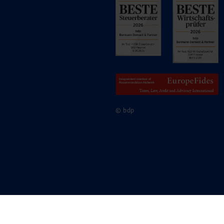
© bdp