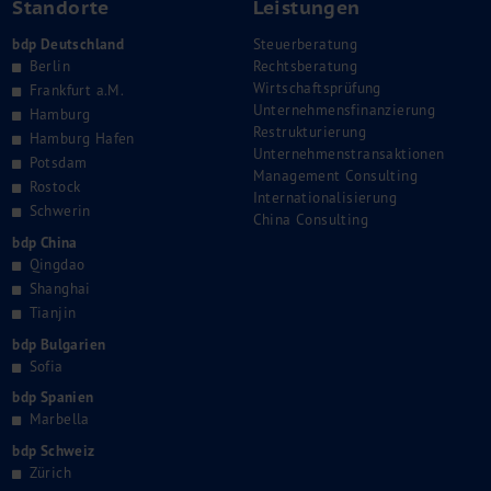
Standorte
Leistungen
bdp Deutschland
Steuerberatung
Berlin
Rechtsberatung
Wirtschaftsprüfung
Frankfurt a.M.
Unternehmensfinanzierung
Hamburg
Restrukturierung
Hamburg Hafen
Unternehmenstransaktionen
Potsdam
Management Consulting
Rostock
Internationalisierung
Schwerin
China Consulting
bdp China
Qingdao
Shanghai
Tianjin
bdp Bulgarien
Sofia
bdp Spanien
Marbella
bdp Schweiz
Zürich