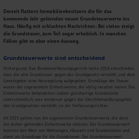
M&A + Unternehmensnachfolge
Derzeit flattern Immobilienbesitzern die für das
Management Consulting
kommende Jahr geltenden neuen Grundsteuerwerte ins
Internationalisierung
Haus. Häufig mit schlechten Nachrichten: Bei vielen steigt
China Consulting
die Grundsteuer, zum Teil sogar erheblich. In manchen
Unternehmensgründung
Fällen gibt es aber einen Ausweg.
Finanz- und Lohnbuchhaltung
Wirtschaftsprüfung
Grundsteuerwerte sind entscheidend
Steuerberatung
Rechtsberatung
Hintergrund: Das Bundesverfassungsgericht hatte 2018 entschieden,
M&A Deutschland/China
dass die alte Grundsteuer gegen das Grundgesetz verstößt, und dem
Gesetzgeber eine Neuregelung aufgegeben. Grundlage der Steuer
Unternehmensfinanzierung
waren die sogenannten Einheitswerte, die völlig veraltet waren. Die
Industrielle Dienstleistungen
Einheitswerte behandelten zudem gleichartige Grundstücke
Inbound Investments
unterschiedlich, was wiederum gegen das Gleichbehandlungsgebot
Coaching
des Grundgesetzes verstößt, so die Verfassungsrichter.
Team
Ab 2025 gelten nun die sogenannten Grundsteuerwerte, die dann
Events
die bisher geltenden Einheitswerte ablösen. Der Grundsteuerwert
bemisst den Wert von Wohnungen, Häusern und Grundstücken und
Karriere
dient als Grundlage für die Grundsteuer. Der Grundsteuerwert