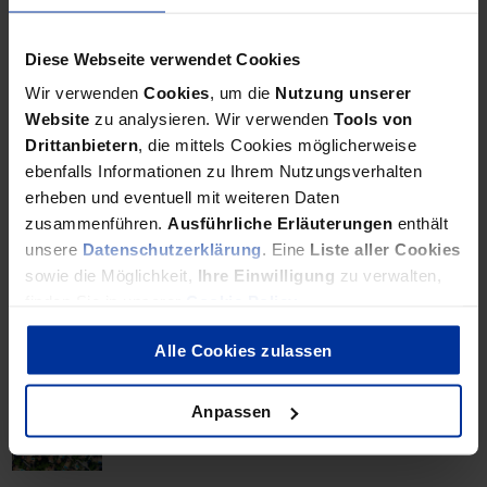
Grundsteuererklärungen. Wir befragen bdp Partner und
Steuerberater Christian Schütze zu den Konsequenzen.
Diese Webseite verwendet Cookies
Wir verwenden
Cookies
, um die
Nutzung unserer
Website
zu analysieren. Wir verwenden
Tools von
Grundsteuer
Drittanbietern
, die mittels Cookies möglicherweise
Wert zu hoch angesetzt?
ebenfalls Informationen zu Ihrem Nutzungsverhalten
erheben und eventuell mit weiteren Daten
zusammenführen.
Ausführliche Erläuterungen
enthält
Die neue Grundsteuer könnte ab 2025 für viele Besitzer von
unsere
Datenschutzerklärung
. Eine
Liste aller Cookies
Wohnungen und Häusern teuer werden. Jetzt sorgte der
sowie die Möglichkeit,
Ihre Einwilligung
zu verwalten,
Bundesfinanzhof für einen Hoffnungsschimmer.
finden Sie in unserer
Cookie Policy
.
Alle Cookies zulassen
Post vom Finanzamt
Erhöhung der Grundsteuer
Anpassen