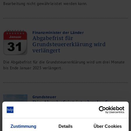
Bearbeitung nicht gewährleistet werden kann.
Finanzminister der Länder
Abgabefrist für
Grundsteuererklärung wird
verlängert
Die Abgabefrist für die Grundsteuererklärung wird um drei Monate
bis Ende Januar 2023 verlängert.
Grundsteuer
Die Abgabefrist ist abgelaufen.
Und nun?
Zum Stichtag fehlten noch rund ein Viertel der
Zustimmung
Details
Über Cookies