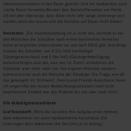
Insolvenzverwaltern in den Raum gestellt. Und wir beobachten auch
solche Paare Verwalter/Berater bzw. Banken/Verwalter am Markt.
Ich bin aber überzeugt, dass diese nicht sehr lange unterwegs sein
werden, denn das lassen sich die Gerichte auf Dauer nicht bieten.“
Horstkotte:
„Die Insolvenzordnung ist ja nicht neu, weshalb es bei
den Wünschen der Schuldner nach einem bestimmten Verwalter
keine prinzipiellen Unterschiede vor und nach ESUG gibt. Allerdings
müssen die Schuldner nun § 22a InsO (vorläufiger
Gläubigerausschuss) und § 56a InsO (Gläubigerbeteiligung)
berücksichtigen, also das, was neu ist. Damit artikulieren die
Schuldner aber nicht mehr nur ihre eigenen Wünsche, sondern
kommunizieren auch die Wünsche der Gläubiger. Die Frage, wie oft
das gekungelt ist, Stichwort: ‚Family-and-Friends-Ausschüsse‘, kann
ich angesichts des kurzen Beobachtungszeitraums noch nicht
beantworten. Evident war das Problem bei uns aber noch nicht.“
Die Gläubigerausschüsse
Graf Brockdorff:
„Wenn die Gerichte ihre Aufgabe ernst nehmen,
dann bekommen wir auch repräsentative Ausschüsse. Die
Unterlagen dazu bekommen die Gerichte ja im Antrag.“