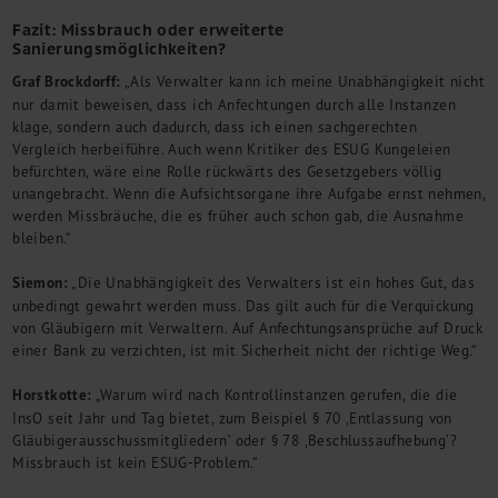
Fazit: Missbrauch oder erweiterte
Sanierungsmöglichkeiten?
Graf Brockdorff:
„Als Verwalter kann ich meine Unabhängigkeit nicht
nur damit beweisen, dass ich Anfechtungen durch alle Instanzen
klage, sondern auch dadurch, dass ich einen sachgerechten
Vergleich herbeiführe. Auch wenn Kritiker des ESUG Kungeleien
befürchten, wäre eine Rolle rückwärts des Gesetzgebers völlig
unangebracht. Wenn die Aufsichtsorgane ihre Aufgabe ernst nehmen,
werden Missbräuche, die es früher auch schon gab, die Ausnahme
bleiben.“
Siemon:
„Die Unabhängigkeit des Verwalters ist ein hohes Gut, das
unbedingt gewahrt werden muss. Das gilt auch für die Verquickung
von Gläubigern mit Verwaltern. Auf Anfechtungsansprüche auf Druck
einer Bank zu verzichten, ist mit Sicherheit nicht der richtige Weg.“
Horstkotte:
„Warum wird nach Kontrollinstanzen gerufen, die die
InsO seit Jahr und Tag bietet, zum Beispiel § 70 ‚Entlassung von
Gläubigerausschussmitgliedern’ oder § 78 ‚Beschlussaufhebung’?
Missbrauch ist kein ESUG-Problem.“