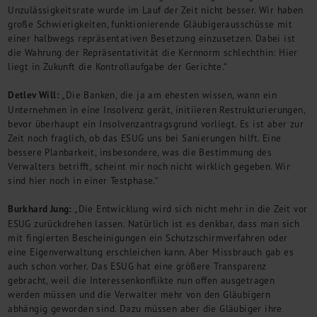
Unzulässigkeitsrate wurde im Lauf der Zeit nicht besser. Wir haben
große Schwierigkeiten, funktionierende Gläubigerausschüsse mit
einer halbwegs repräsentativen Besetzung einzusetzen. Dabei ist
die Wahrung der Repräsentativität die Kernnorm schlechthin: Hier
liegt in Zukunft die Kontrollaufgabe der Gerichte.“
Detlev Will:
„Die Banken, die ja am ehesten wissen, wann ein
Unternehmen in eine Insolvenz gerät, initiieren Restrukturierungen,
bevor überhaupt ein Insolvenzantragsgrund vorliegt. Es ist aber zur
Zeit noch fraglich, ob das ESUG uns bei Sanierungen hilft. Eine
bessere Planbarkeit, insbesondere, was die Bestimmung des
Verwalters betrifft, scheint mir noch nicht wirklich gegeben. Wir
sind hier noch in einer Testphase.“
Burkhard Jung:
„Die Entwicklung wird sich nicht mehr in die Zeit vor
ESUG zurückdrehen lassen. Natürlich ist es denkbar, dass man sich
mit fingierten Bescheinigungen ein Schutzschirmverfahren oder
eine Eigenverwaltung erschleichen kann. Aber Missbrauch gab es
auch schon vorher. Das ESUG hat eine größere Transparenz
gebracht, weil die Interessenkonflikte nun offen ausgetragen
werden müssen und die Verwalter mehr von den Gläubigern
abhängig geworden sind. Dazu müssen aber die Gläubiger ihre