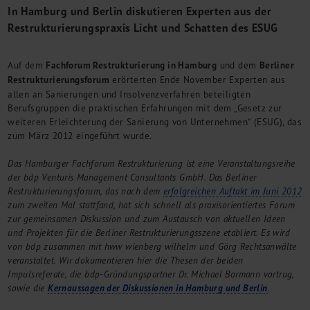
In Hamburg und Berlin diskutieren Experten aus der
M&A + Unternehmensnachfolge
Restrukturierungspraxis Licht und Schatten des ESUG
Management Consulting
Internationalisierung
China Consulting
Auf dem
Fachforum Restrukturierung in Hamburg
und dem
Berliner
Restrukturierungsforum
erörterten Ende November Experten aus
Unternehmensgründung
allen an Sanierungen und Insolvenzverfahren beteiligten
Finanz- und Lohnbuchhaltung
Berufsgruppen die praktischen Erfahrungen mit dem „Gesetz zur
Wirtschaftsprüfung
weiteren Erleichterung der Sanierung von Unternehmen“ (ESUG), das
Steuerberatung
zum März 2012 eingeführt wurde.
Rechtsberatung
Das Hamburger Fachforum Restrukturierung ist eine Veranstaltungsreihe
M&A Deutschland/China
der bdp Venturis Management Consultants GmbH. Das Berliner
Unternehmensfinanzierung
Restrukturierungsforum, das nach dem
erfolgreichen Auftakt im Juni 2012
Industrielle Dienstleistungen
zum zweiten Mal stattfand, hat sich schnell als praxisorientiertes Forum
Inbound Investments
zur gemeinsamen Diskussion und zum Austausch von aktuellen Ideen
Coaching
und Projekten für die Berliner Restrukturierungsszene etabliert. Es wird
von bdp zusammen mit hww wienberg wilhelm und Görg Rechtsanwälte
Team
veranstaltet. Wir dokumentieren hier die Thesen der beiden
Events
Impulsreferate, die bdp-Gründungspartner Dr. Michael Bormann vortrug,
sowie die
Kernaussagen der Diskussionen in Hamburg und Berlin
.
Karriere