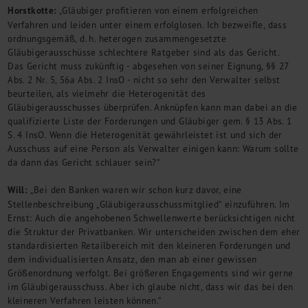
Horstkotte:
„Gläubiger profitieren von einem erfolgreichen
Verfahren und leiden unter einem erfolglosen. Ich bezweifle, dass
ordnungsgemäß, d. h. heterogen zusammengesetzte
Gläubigerausschüsse schlechtere Ratgeber sind als das Gericht.
Das Gericht muss zukünftig - abgesehen von seiner Eignung, §§ 27
Abs. 2 Nr. 5, 56a Abs. 2 InsO - nicht so sehr den Verwalter selbst
beurteilen, als vielmehr die Heterogenität des
Gläubigerausschusses überprüfen. Anknüpfen kann man dabei an die
qualifizierte Liste der Forderungen und Gläubiger gem. § 13 Abs. 1
S. 4 InsO. Wenn die Heterogenität gewährleistet ist und sich der
Ausschuss auf eine Person als Verwalter einigen kann: Warum sollte
da dann das Gericht schlauer sein?“
Will:
„Bei den Banken waren wir schon kurz davor, eine
Stellenbeschreibung „Gläubigerausschussmitglied“ einzuführen. Im
Ernst: Auch die angehobenen Schwellenwerte berücksichtigen nicht
die Struktur der Privatbanken. Wir unterscheiden zwischen dem eher
standardisierten Retailbereich mit den kleineren Forderungen und
dem individualisierten Ansatz, den man ab einer gewissen
Größenordnung verfolgt. Bei größeren Engagements sind wir gerne
im Gläubigerausschuss. Aber ich glaube nicht, dass wir das bei den
kleineren Verfahren leisten können.“