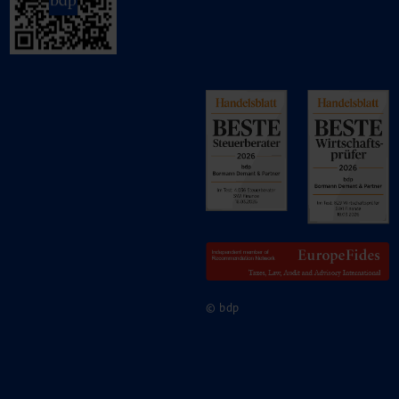
© bdp