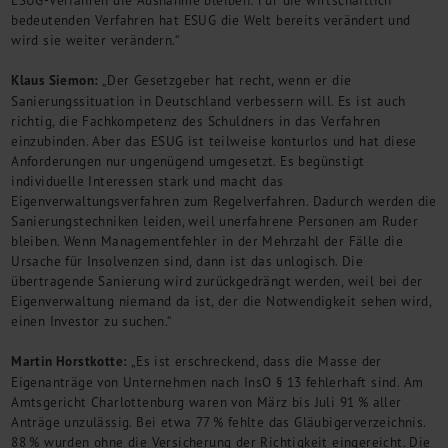
ESUG-Verfahren die Ausnahme bleiben: Für die wirtschaftlich
bedeutenden Verfahren hat ESUG die Welt bereits verändert und
wird sie weiter verändern.“
Klaus Siemon:
„Der Gesetzgeber hat recht, wenn er die
Sanierungssituation in Deutschland verbessern will. Es ist auch
richtig, die Fachkompetenz des Schuldners in das Verfahren
einzubinden. Aber das ESUG ist teilweise konturlos und hat diese
Anforderungen nur ungenügend umgesetzt. Es begünstigt
individuelle Interessen stark und macht das
Eigenverwaltungsverfahren zum Regelverfahren. Dadurch werden die
Sanierungstechniken leiden, weil unerfahrene Personen am Ruder
bleiben. Wenn Managementfehler in der Mehrzahl der Fälle die
Ursache für Insolvenzen sind, dann ist das unlogisch. Die
übertragende Sanierung wird zurückgedrängt werden, weil bei der
Eigenverwaltung niemand da ist, der die Notwendigkeit sehen wird,
einen Investor zu suchen.“
Martin Horstkotte:
„Es ist erschreckend, dass die Masse der
Eigenanträge von Unternehmen nach InsO § 13 fehlerhaft sind. Am
Amtsgericht Charlottenburg waren von März bis Juli 91 % aller
Anträge unzulässig. Bei etwa 77 % fehlte das Gläubigerverzeichnis.
88 % wurden ohne die Versicherung der Richtigkeit eingereicht. Die