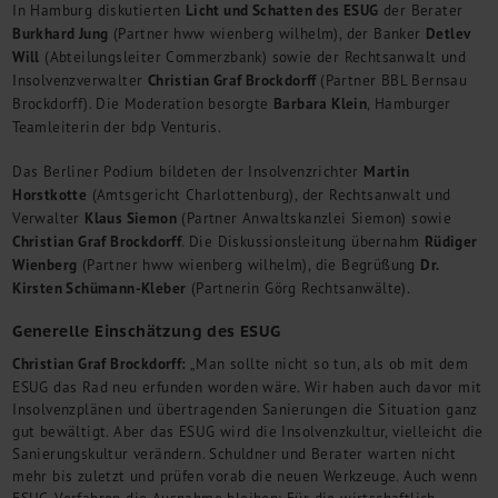
In Hamburg diskutierten
Licht und Schatten des ESUG
der Berater
Kontakt
Burkhard Jung
(Partner hww wienberg wilhelm), der Banker
Detlev
Will
(Abteilungsleiter Commerzbank) sowie der Rechtsanwalt und
Insolvenzverwalter
Christian Graf Brockdorff
(Partner BBL Bernsau
Brockdorff). Die Moderation besorgte
Barbara Klein
, Hamburger
Teamleiterin der bdp Venturis.
Das Berliner Podium bildeten der Insolvenzrichter
Martin
Horstkotte
(Amtsgericht Charlottenburg), der Rechtsanwalt und
Verwalter
Klaus Siemon
(Partner Anwaltskanzlei Siemon) sowie
Christian Graf Brockdorff
. Die Diskussionsleitung übernahm
Rüdiger
Wienberg
(Partner hww wienberg wilhelm), die Begrüßung
Dr.
Kirsten Schümann-Kleber
(Partnerin Görg Rechtsanwälte).
Generelle Einschätzung des ESUG
Christian Graf Brockdorff:
„Man sollte nicht so tun, als ob mit dem
ESUG das Rad neu erfunden worden wäre. Wir haben auch davor mit
Insolvenzplänen und übertragenden Sanierungen die Situation ganz
gut bewältigt. Aber das ESUG wird die Insolvenzkultur, vielleicht die
Sanierungskultur verändern. Schuldner und Berater warten nicht
mehr bis zuletzt und prüfen vorab die neuen Werkzeuge. Auch wenn