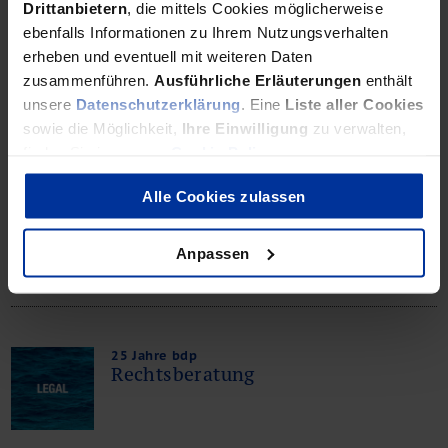
Drittanbietern
, die mittels Cookies möglicherweise
Es gibt deutliche Anzeichen dafür, dass mittelfristig die
ebenfalls Informationen zu Ihrem Nutzungsverhalten
Zinsaufwendungen steigen werden.
erheben und eventuell mit weiteren Daten
zusammenführen.
Ausführliche Erläuterungen
enthält
unsere
Datenschutzerklärung
. Eine
Liste aller Cookies
sowie die Möglichkeit,
Ihre Einwilligung
zu verwalten,
25 Jahre bdp
finden Sie in unserer
Cookie Policy
.
Restrukturierung
Alle Cookies zulassen
Die interdisziplinäre Beratung von Unternehmen in
Anpassen
Krisensituationen ist eine Kernkompetenz von bdp.
25 Jahre bdp
Rechtsberatung