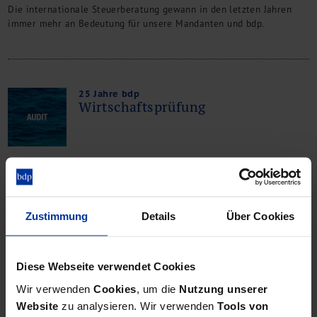
Die internationale Steuerberatung gewann in den letzten Jahren
immer mehr an Bedeutung für unsere Mandanten und bdp.
25 Jahre bdp
Wirtschaftsprüfung
Durch die wachsende Komplexität der Geschäftswelt und die
zunehmenden gesetzlichen Regelungen haben sich auch die
Anforderungen an die Wirtschaftsprüfer geändert.
Zustimmung
Details
Über Cookies
25 Jahre bdp
Diese Webseite verwendet Cookies
Unternehmensfinanzierung
Wir verwenden
Cookies
, um die
Nutzung unserer
Website
zu analysieren. Wir verwenden
Tools von