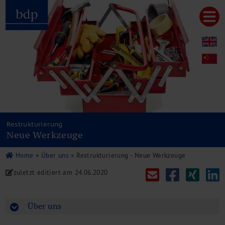
Hauptmenu
Home
bdp aktuell
Über uns
Unternehmenswerte
Referenzen
Pressespiegel
Publikationen
Restrukturierung
Neue Werkzeuge
Newsletter
Videos
Home
»
Über uns
»
Restrukturierung - Neue Werkzeuge
Leistungen
zuletzt editiert am
24.06.2020
Steuerberatung
Rechtsberatung
Wirtschaftsprüfung
Über uns
Unternehmensfinanzierung
Restrukturierung