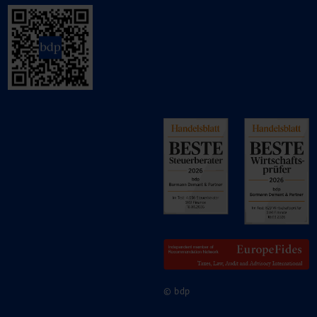
© bdp