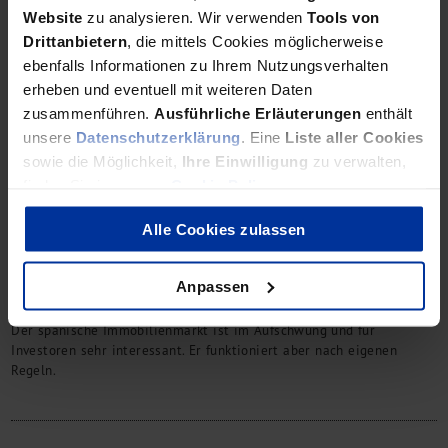
Website
zu analysieren. Wir verwenden
Tools von
Drittanbietern
, die mittels Cookies möglicherweise
ebenfalls Informationen zu Ihrem Nutzungsverhalten
Während durch Globalisierung auch Kleinunternehmen zu
erheben und eventuell mit weiteren Daten
Auslandsbeziehungen genötigt werden, verliert die Insolvenz ihr
zusammenführen.
Ausführliche Erläuterungen
enthält
Stigma und sind die gesetzlichen Regelungen in Deutschland
dynamisch und oft gut funktionierend.
unsere
Datenschutzerklärung
. Eine
Liste aller Cookies
sowie die Möglichkeit,
Ihre Einwilligung
zu verwalten,
finden Sie in unserer
Cookie Policy
.
Alle Cookies zulassen
25 Jahre bdp
Immobilieninvestitionen in
Spanien
Anpassen
Der spanische Immobilienmarkt ist im Aufschwung und für
Investoren sehr interessant. Er funktioniert aber nach eigenen
Regeln.