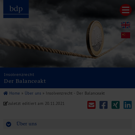
Hauptmenu
Home
bdp aktuell
Über uns
Unternehmenswerte
Referenzen
Pressespiegel
Publikationen
Insolvenzrecht
Der Balanceakt
Newsletter
Videos
Home
»
Über uns
»
Insolvenzrecht - Der Balanceakt
Leistungen
zuletzt editiert am
20.11.2021
Steuerberatung
Rechtsberatung
Wirtschaftsprüfung
Über uns
Unternehmensfinanzierung
Restrukturierung