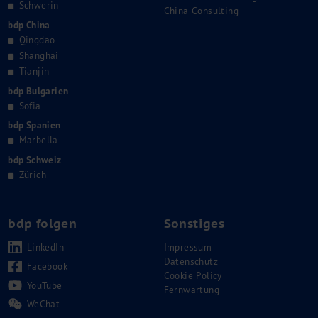
Schwerin
China Consulting
bdp China
Qingdao
Shanghai
Tianjin
bdp Bulgarien
Sofia
bdp Spanien
Marbella
bdp Schweiz
Zürich
bdp folgen
Sonstiges
LinkedIn
Impressum
Datenschutz
Facebook
Cookie Policy
YouTube
Fernwartung
WeChat