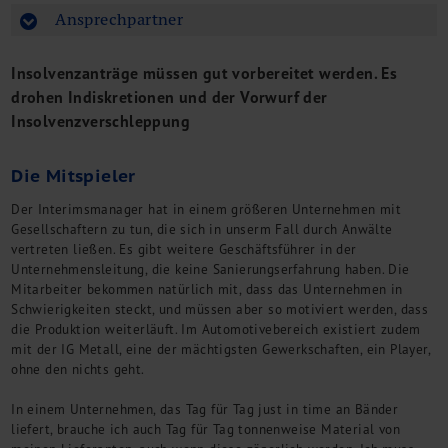
M&A + Unternehmensnachfolge
Ansprechpartner
Management Consulting
Internationalisierung
Insolvenzanträge müssen gut vorbereitet werden. Es
China Consulting
drohen Indiskretionen und der Vorwurf der
Unternehmensgründung
Insolvenzverschleppung
Finanz- und Lohnbuchhaltung
Wirtschaftsprüfung
Die Mitspieler
Steuerberatung
Der Interimsmanager hat in einem größeren Unternehmen mit
Rechtsberatung
Gesellschaftern zu tun, die sich in unserm Fall durch Anwälte
M&A Deutschland/China
vertreten ließen. Es gibt weitere Geschäftsführer in der
Unternehmensfinanzierung
Unternehmensleitung, die keine Sanierungserfahrung haben. Die
Industrielle Dienstleistungen
Mitarbeiter bekommen natürlich mit, dass das Unternehmen in
Schwierigkeiten steckt, und müssen aber so motiviert werden, dass
Inbound Investments
die Produktion weiterläuft. Im Automotivebereich existiert zudem
Coaching
mit der IG Metall, eine der mächtigsten Gewerkschaften, ein Player,
Team
ohne den nichts geht.
Events
In einem Unternehmen, das Tag für Tag just in time an Bänder
Karriere
liefert, brauche ich auch Tag für Tag tonnenweise Material von