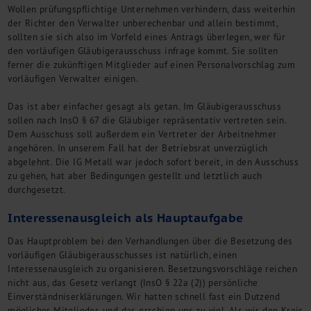
Wollen prüfungspflichtige Unternehmen verhindern, dass weiterhin
der Richter den Verwalter unberechenbar und allein bestimmt,
sollten sie sich also im Vorfeld eines Antrags überlegen, wer für
den vorläufigen Gläubigerausschuss infrage kommt. Sie sollten
ferner die zukünftigen Mitglieder auf einen Personalvorschlag zum
vorläufigen Verwalter einigen.
Das ist aber einfacher gesagt als getan. Im Gläubigerausschuss
sollen nach InsO § 67 die Gläubiger repräsentativ vertreten sein.
Dem Ausschuss soll außerdem ein Vertreter der Arbeitnehmer
angehören. In unserem Fall hat der Betriebsrat unverzüglich
abgelehnt. Die IG Metall war jedoch sofort bereit, in den Ausschuss
zu gehen, hat aber Bedingungen gestellt und letztlich auch
durchgesetzt.
Interessenausgleich als Hauptaufgabe
Das Hauptproblem bei den Verhandlungen über die Besetzung des
vorläufigen Gläubigerausschusses ist natürlich, einen
Interessenausgleich zu organisieren. Besetzungsvorschläge reichen
nicht aus, das Gesetz verlangt (InsO § 22a (2)) persönliche
Einverständniserklärungen. Wir hatten schnell fast ein Dutzend
möglicher Mitglieder, und das erschien uns zu viel. Als wir den Kreis